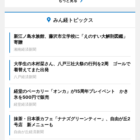
もっと見る
みん経トピックス
新江ノ島水族館、藤沢市立学校に「えのすい大解剖図鑑」
寄贈
湘南経済新聞
大学生の木村栞さん、八戸三社大祭の行列を2周 ゴールで
着替えてまた出発
八戸経済新聞
経堂のベーカリー「オンカ」が15周年プレイベント かき
氷を500円で販売
経堂経済新聞
抹茶・日本茶カフェ「ナナズグリーンティー」、自由が丘2
号店 新メニューも
自由が丘経済新聞