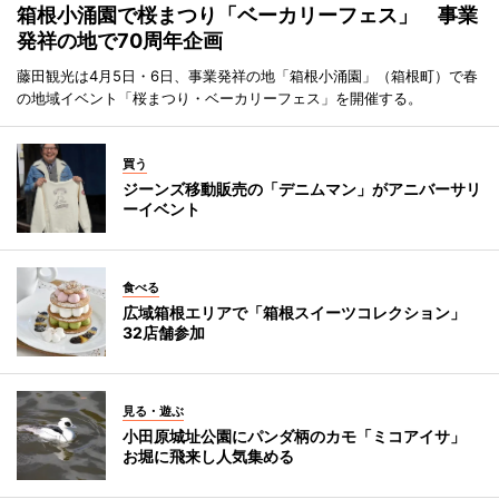
箱根小涌園で桜まつり「ベーカリーフェス」 事業
発祥の地で70周年企画
藤田観光は4月5日・6日、事業発祥の地「箱根小涌園」（箱根町）で春
の地域イベント「桜まつり・ベーカリーフェス」を開催する。
買う
ジーンズ移動販売の「デニムマン」がアニバーサリ
ーイベント
食べる
広域箱根エリアで「箱根スイーツコレクション」
32店舗参加
見る・遊ぶ
小田原城址公園にパンダ柄のカモ「ミコアイサ」
お堀に飛来し人気集める