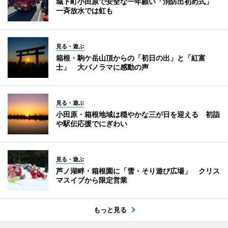
城下町小田原で安全な一年願い「消防出初め式」
一斉放水では虹も
見る・遊ぶ
箱根・駒ケ岳山頂からの「初日の出」と「紅富
士」 大パノラマに感動の声
見る・遊ぶ
小田原・箱根地域は穏やかな三が日を迎える 初詣
や駅伝応援でにぎわい
見る・遊ぶ
芦ノ湖畔・箱根園に「雪・そり遊び広場」 クリス
マスイブから限定営業
もっと見る