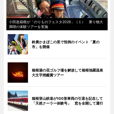
小田急箱根が「のりものフェスタ2026」（１） 乗り物大
満喫の体験ツアーを実施
鈴廣かまぼこの里で恒例のイベント「夏の
市」を開催
箱根湯の花ゴルフ場を解放して箱根強羅温泉
大文字焼鑑賞ツアー
箱根登山鉄道が100形車両の引退を記念して
「天然クーラー体験号」 窓を全開して運行