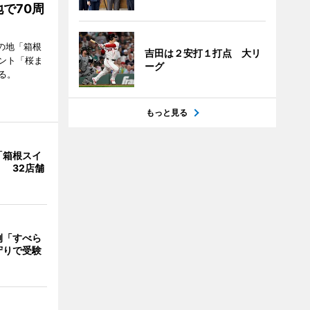
で70周
の地「箱根
吉田は２安打１打点 大リ
ント「桜ま
ーグ
る。
もっと見る
「箱根スイ
 32店舗
例「すべら
守りで受験