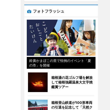
フォトフラッシュ
鈴廣かまぼこの里で恒例のイベント「夏
の市」を開催
箱根湯の花ゴルフ場を解放
して箱根強羅温泉大文字焼
鑑賞ツアー
箱根登山鉄道が100形車両
の引退を記念して「天然ク