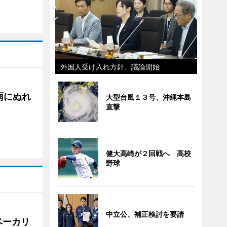
外国人受け入れ方針、議論開始
雨にぬれ
大型台風１３号、沖縄本島
直撃
健大高崎が２回戦へ 高校
野球
中立公、補正検討を要請
ベーカリ