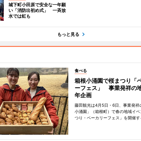
城下町小田原で安全な一年願
い「消防出初め式」 一斉放
水では虹も
もっと見る
食べる
箱根小涌園で桜まつり「
ーフェス」 事業発祥の地
年企画
藤田観光は4月5日・6日、事業発祥
小涌園」（箱根町）で春の地域イベ
つり・ベーカリーフェス」を開催す