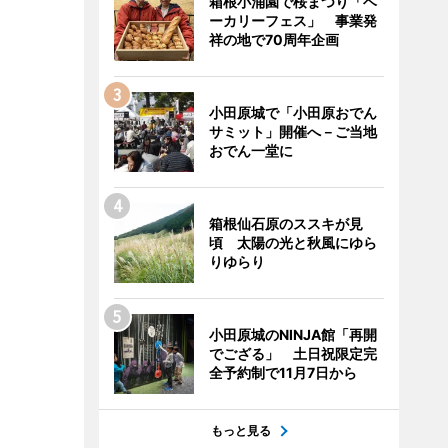
箱根小涌園で桜まつり「ベ
ーカリーフェス」 事業発
祥の地で70周年企画
小田原城で「小田原おでん
サミット」開催へ－ご当地
おでん一堂に
箱根仙石原のススキが見
頃 太陽の光と秋風にゆら
りゆらり
小田原城のNINJA館「再開
でござる」 土日祝限定完
全予約制で11月7日から
もっと見る