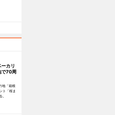
ベーカリ
で70周
の地「箱根
ント「桜ま
る。