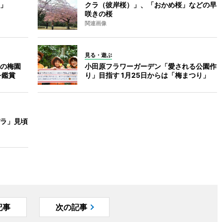
」
クラ（彼岸桜）」、「おかめ桜」などの早
咲きの桜
関連画像
見る・遊ぶ
の梅園
小田原フラワーガーデン「愛される公園作
を鑑賞
り」目指す 1月25日からは「梅まつり」
ラ」見頃
記事
次の記事