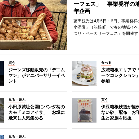
ーフェス」 事業発祥の地
年企画
藤田観光は4月5日・6日、事業発祥
小涌園」（箱根町）で春の地域イベ
つり・ベーカリーフェス」を開催す
買う
食べる
ジーンズ移動販売の「デニム
広域箱根エリアで
マン」がアニバーサリーイベ
ーツコレクション」
ント
参加
見る・遊ぶ
買う
小田原城址公園にパンダ柄の
伊豆箱根鉄道が恒
カモ「ミコアイサ」 お堀に
ない砂」配布 お
飛来し人気集める
生と家族を応援
見る・遊ぶ