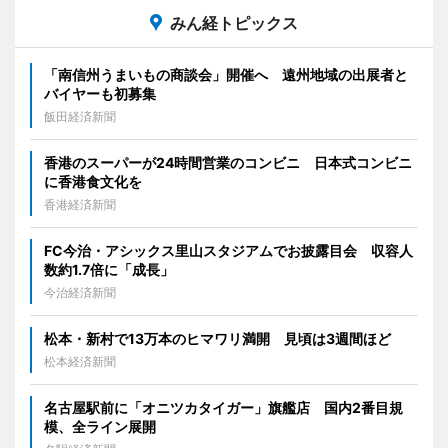
みん経トピックス
「南信州うまいもの商談会」開催へ 遠州地域の出展者と
バイヤーも初募集
飯田経済新聞
香港のスーパーが24時間営業のコンビニ 日本式コンビニ
に香港食文化を
香港経済新聞
FC今治・アシックス里山スタジアムでお披露目会 収容人
数約1.7倍に「成長」
今治経済新聞
松本・新村で13万本のヒマワリ満開 見頃は3週間ほど
松本経済新聞
名古屋駅前に「オニツカタイガー」旗艦店 国内2番目規
模、全ライン展開