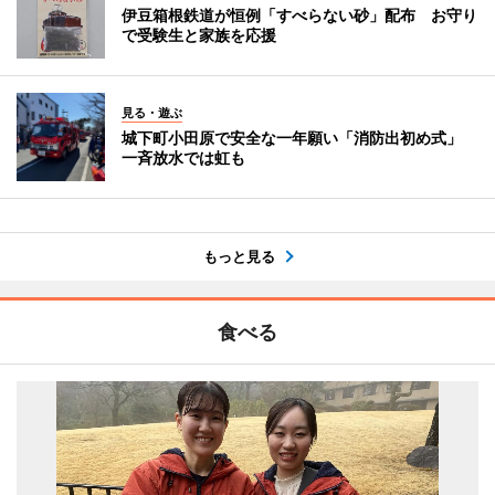
伊豆箱根鉄道が恒例「すべらない砂」配布 お守り
で受験生と家族を応援
見る・遊ぶ
城下町小田原で安全な一年願い「消防出初め式」
一斉放水では虹も
もっと見る
食べる