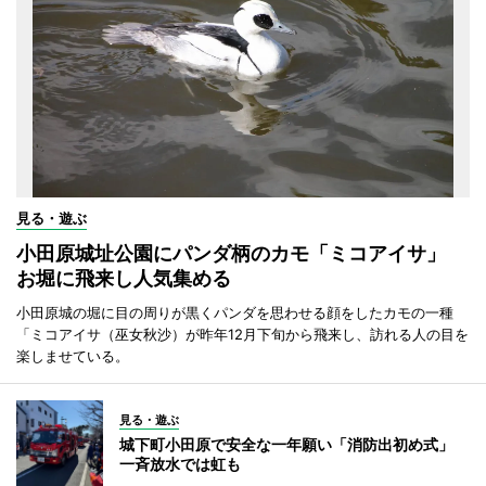
見る・遊ぶ
小田原城址公園にパンダ柄のカモ「ミコアイサ」
お堀に飛来し人気集める
小田原城の堀に目の周りが黒くパンダを思わせる顔をしたカモの一種
「ミコアイサ（巫女秋沙）が昨年12月下旬から飛来し、訪れる人の目を
楽しませている。
見る・遊ぶ
城下町小田原で安全な一年願い「消防出初め式」
一斉放水では虹も