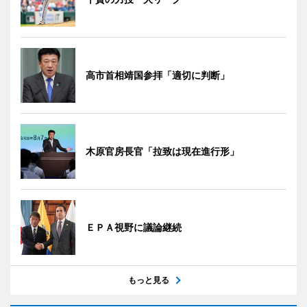
高市首相靖国参拝「適切に判断」
木原官房長官「拉致は現在進行形」
ＥＰＡ視野に議論継続
もっと見る