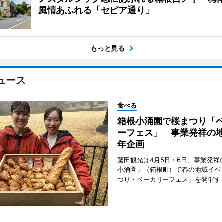
風情あふれる「セピア通り」
もっと見る
ュース
食べる
箱根小涌園で桜まつり「
ーフェス」 事業発祥の地
年企画
藤田観光は4月5日・6日、事業発祥
小涌園」（箱根町）で春の地域イベ
つり・ベーカリーフェス」を開催す