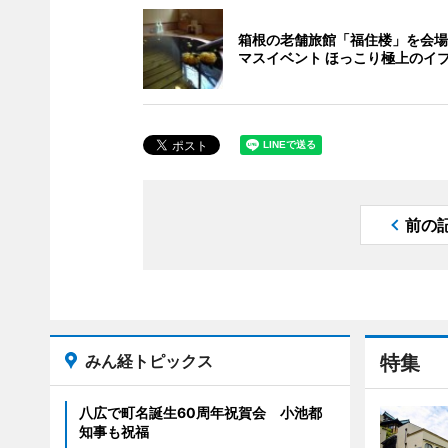
箱根の老舗旅館「福住楼」を会場
マスイベント ほっこり極上のイ
前の
みん経トピックス
特集
八広で町名誕生60周年祝賀会 小池都
知事も祝福