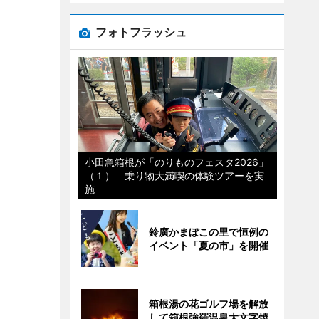
フォトフラッシュ
小田急箱根が「のりものフェスタ2026」
（１） 乗り物大満喫の体験ツアーを実
施
鈴廣かまぼこの里で恒例の
イベント「夏の市」を開催
箱根湯の花ゴルフ場を解放
して箱根強羅温泉大文字焼