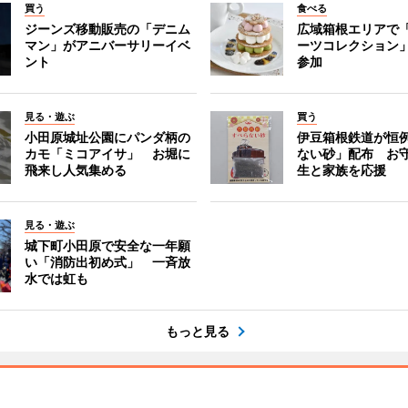
買う
食べる
ジーンズ移動販売の「デニム
広域箱根エリアで
マン」がアニバーサリーイベ
ーツコレクション」
ント
参加
見る・遊ぶ
買う
小田原城址公園にパンダ柄の
伊豆箱根鉄道が恒
カモ「ミコアイサ」 お堀に
ない砂」配布 お
飛来し人気集める
生と家族を応援
見る・遊ぶ
城下町小田原で安全な一年願
い「消防出初め式」 一斉放
水では虹も
もっと見る