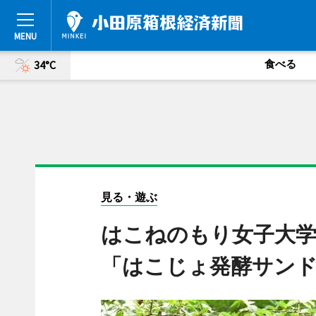
食べる
34°C
見る・遊ぶ
はこねのもり女子大
「はこじょ発酵サン