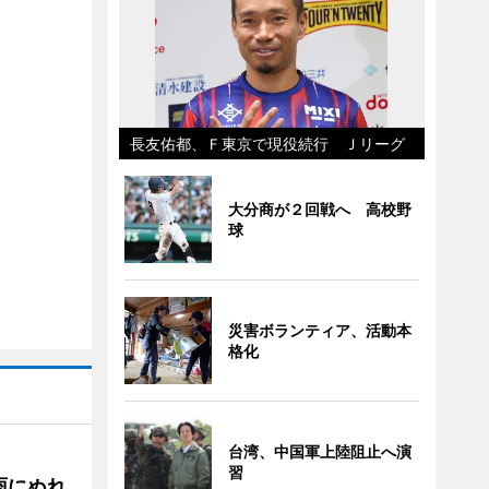
長友佑都、Ｆ東京で現役続行 Ｊリーグ
大分商が２回戦へ 高校野
球
災害ボランティア、活動本
格化
台湾、中国軍上陸阻止へ演
習
雨にぬれ