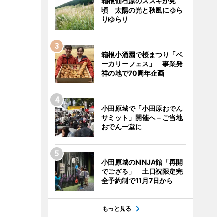
箱根仙石原のススキが見
頃 太陽の光と秋風にゆら
りゆらり
箱根小涌園で桜まつり「ベ
ーカリーフェス」 事業発
祥の地で70周年企画
小田原城で「小田原おでん
サミット」開催へ－ご当地
おでん一堂に
小田原城のNINJA館「再開
でござる」 土日祝限定完
全予約制で11月7日から
もっと見る