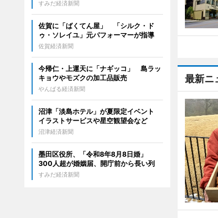
すみだ経済新聞
佐賀に「ばくてん屋」 「シルク・ド
ゥ・ソレイユ」元パフォーマーが指導
佐賀経済新聞
今帰仁・上運天に「ナギッコ」 島ラッ
最新ニ
キョウやモズクの加工品販売
やんばる経済新聞
沼津「淡島ホテル」が夏限定イベント
イラストサービスや星空観望会など
沼津経済新聞
墨田区役所、「令和8年8月8日婚」
300人超が婚姻届、開庁前から長い列
すみだ経済新聞