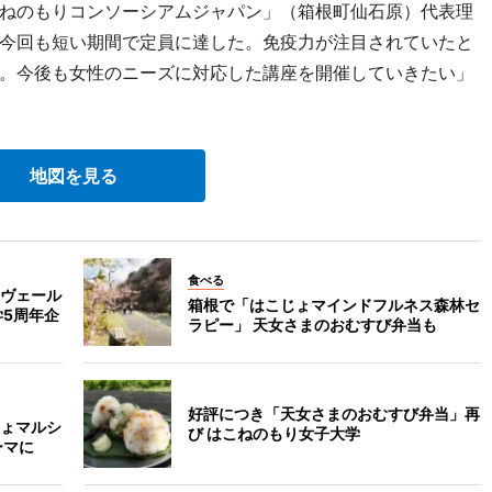
ねのもりコンソーシアムジャパン」（箱根町仙石原）代表理
今回も短い期間で定員に達した。免疫力が注目されていたと
。今後も女性のニーズに対応した講座を開催していきたい」
地図を見る
食べる
ヴェール
箱根で「はこじょマインドフルネス森林セ
学5周年企
ラピー」 天女さまのおむすび弁当も
好評につき「天女さまのおむすび弁当」再
ょマルシ
び はこねのもり女子大学
ーマに