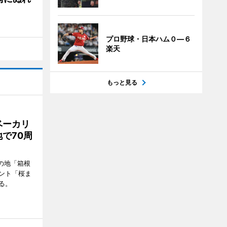
プロ野球・日本ハム０―６
楽天
もっと見る
ベーカリ
で70周
の地「箱根
ント「桜ま
る。