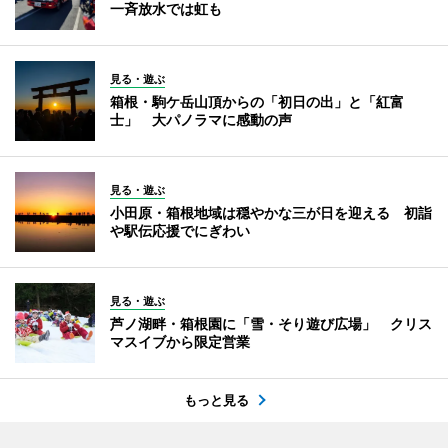
一斉放水では虹も
見る・遊ぶ
箱根・駒ケ岳山頂からの「初日の出」と「紅富
士」 大パノラマに感動の声
見る・遊ぶ
小田原・箱根地域は穏やかな三が日を迎える 初詣
や駅伝応援でにぎわい
見る・遊ぶ
芦ノ湖畔・箱根園に「雪・そり遊び広場」 クリス
マスイブから限定営業
もっと見る