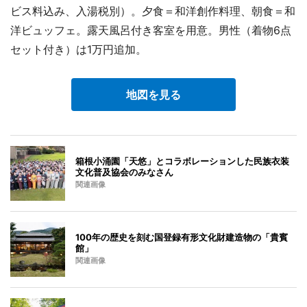
ビス料込み、入湯税別）。夕食＝和洋創作料理、朝食＝和
洋ビュッフェ。露天風呂付き客室を用意。男性（着物6点
セット付き）は1万円追加。
地図を見る
箱根小涌園「天悠」とコラボレーションした民族衣装
文化普及協会のみなさん
関連画像
100年の歴史を刻む国登録有形文化財建造物の「貴賓
館」
関連画像