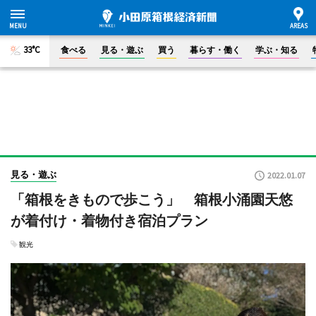
33°C
食べる
見る・遊ぶ
買う
暮らす・働く
学ぶ・知る
見る・遊ぶ
2022.01.07
「箱根をきもので歩こう」 箱根小涌園天悠
が着付け・着物付き宿泊プラン
観光