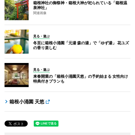
箱根神社の御祭神・箱根大神が祀られている「箱根温
泉神社」
関連画像
見る・遊ぶ
冬至に箱根小涌園「元湯 森の湯」で「ゆず湯」 花ユズ
の香り楽しむ
見る・遊ぶ
来春開業の「箱根小涌園天悠」の予約始まる 女性向け
特典付きプランも
箱根小涌園 天悠