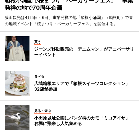
箱根小涌園で桜まつり「ベーカリーフェス」 事業
発祥の地で70周年企画
藤田観光は4月5日・6日、事業発祥の地「箱根小涌園」（箱根町）で春
の地域イベント「桜まつり・ベーカリーフェス」を開催する。
買う
ジーンズ移動販売の「デニムマン」がアニバーサリ
ーイベント
食べる
広域箱根エリアで「箱根スイーツコレクション」
32店舗参加
見る・遊ぶ
小田原城址公園にパンダ柄のカモ「ミコアイサ」
お堀に飛来し人気集める