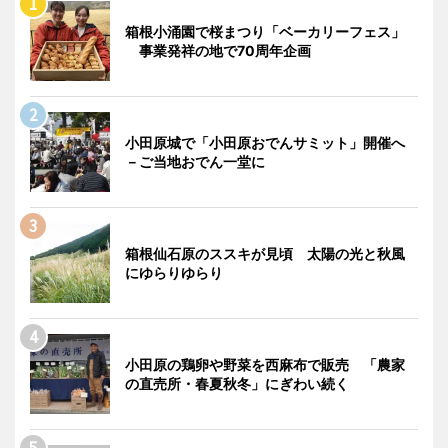
箱根小涌園で桜まつり「ベーカリーフェス」
事業発祥の地で70周年企画
小田原城で「小田原おでんサミット」開催へ
－ご当地おでん一堂に
箱根仙石原のススキが見頃 太陽の光と秋風
にゆらりゆらり
小田原の鶏卵や野菜を西麻布で販売 「農家
の直売所・春夏秋冬」にぎわい続く