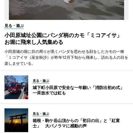
見る・遊ぶ
小田原城址公園にパンダ柄のカモ「ミコアイサ」
お堀に飛来し人気集める
小田原城の堀に目の周りが黒くパンダを思わせる顔をしたカモの一種
「ミコアイサ（巫女秋沙）が昨年12月下旬から飛来し、訪れる人の目を
楽しませている。
見る・遊ぶ
城下町小田原で安全な一年願い「消防出初め式」
一斉放水では虹も
見る・遊ぶ
箱根・駒ケ岳山頂からの「初日の出」と「紅富
士」 大パノラマに感動の声