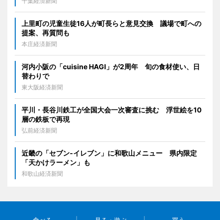
千葉経済新聞
上里町の児童生徒16人が町長らと意見交換 議場で町への
提案、再質問も
本庄経済新聞
河内小阪の「cuisine HAGI」が2周年 旬の食材使い、日
替わりで
東大阪経済新聞
平川・長谷川鉄工が全国大会一次審査に挑む 浮世絵を10
層の鉄板で再現
弘前経済新聞
近畿の「セブン-イレブン」に和歌山メニュー 県内限定
「天かけラーメン」も
和歌山経済新聞
食べる
見る・遊ぶ
買う