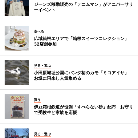
ジーンズ移動販売の「デニムマン」がアニバーサリ
ーイベント
食べる
広域箱根エリアで「箱根スイーツコレクション」
32店舗参加
見る・遊ぶ
小田原城址公園にパンダ柄のカモ「ミコアイサ」
お堀に飛来し人気集める
買う
伊豆箱根鉄道が恒例「すべらない砂」配布 お守り
で受験生と家族を応援
見る・遊ぶ