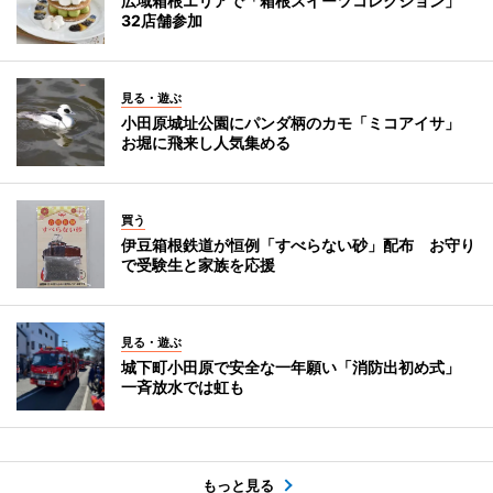
広域箱根エリアで「箱根スイーツコレクション」
32店舗参加
見る・遊ぶ
小田原城址公園にパンダ柄のカモ「ミコアイサ」
お堀に飛来し人気集める
買う
伊豆箱根鉄道が恒例「すべらない砂」配布 お守り
で受験生と家族を応援
見る・遊ぶ
城下町小田原で安全な一年願い「消防出初め式」
一斉放水では虹も
もっと見る