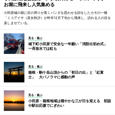
お堀に飛来し人気集める
小田原城の堀に目の周りが黒くパンダを思わせる顔をしたカモの一種
「ミコアイサ（巫女秋沙）が昨年12月下旬から飛来し、訪れる人の目を
楽しませている。
見る・遊ぶ
城下町小田原で安全な一年願い「消防出初め式」
一斉放水では虹も
見る・遊ぶ
箱根・駒ケ岳山頂からの「初日の出」と「紅富
士」 大パノラマに感動の声
見る・遊ぶ
小田原・箱根地域は穏やかな三が日を迎える 初詣
や駅伝応援でにぎわい