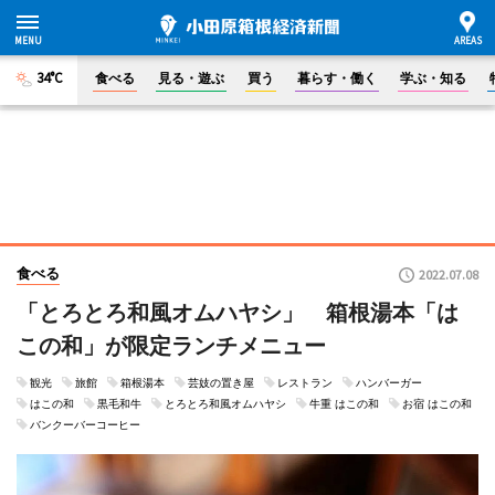
34°C
食べる
見る・遊ぶ
買う
暮らす・働く
学ぶ・知る
食べる
2022.07.08
「とろとろ和風オムハヤシ」 箱根湯本「は
この和」が限定ランチメニュー
観光
旅館
箱根湯本
芸妓の置き屋
レストラン
ハンバーガー
はこの和
黒毛和牛
とろとろ和風オムハヤシ
牛重 はこの和
お宿 はこの和
バンクーバーコーヒー