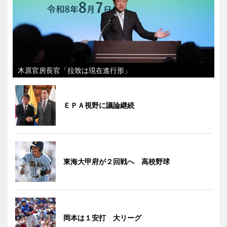
木原官房長官「拉致は現在進行形」
ＥＰＡ視野に議論継続
東海大甲府が２回戦へ 高校野球
岡本は１安打 大リーグ