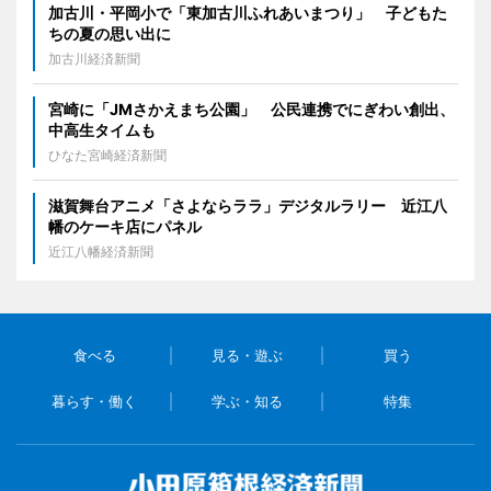
加古川・平岡小で「東加古川ふれあいまつり」 子どもた
ちの夏の思い出に
加古川経済新聞
宮崎に「JMさかえまち公園」 公民連携でにぎわい創出、
中高生タイムも
ひなた宮崎経済新聞
滋賀舞台アニメ「さよならララ」デジタルラリー 近江八
幡のケーキ店にパネル
近江八幡経済新聞
食べる
見る・遊ぶ
買う
暮らす・働く
学ぶ・知る
特集