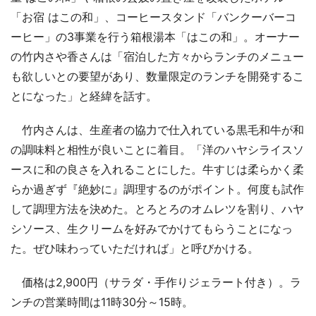
「お宿 はこの和」、コーヒースタンド「バンクーバーコ
ーヒー」の3事業を行う箱根湯本「はこの和」。オーナー
の竹内さや香さんは「宿泊した方々からランチのメニュー
も欲しいとの要望があり、数量限定のランチを開発するこ
とになった」と経緯を話す。
竹内さんは、生産者の協力で仕入れている黒毛和牛が和
の調味料と相性が良いことに着目。「洋のハヤシライスソ
ースに和の良さを入れることにした。牛すじは柔らかく柔
らか過ぎず『絶妙に』調理するのがポイント。何度も試作
して調理方法を決めた。とろとろのオムレツを割り、ハヤ
シソース、生クリームを好みでかけてもらうことになっ
た。ぜひ味わっていただければ」と呼びかける。
価格は2,900円（サラダ・手作りジェラート付き）。ラ
ンチの営業時間は11時30分～15時。