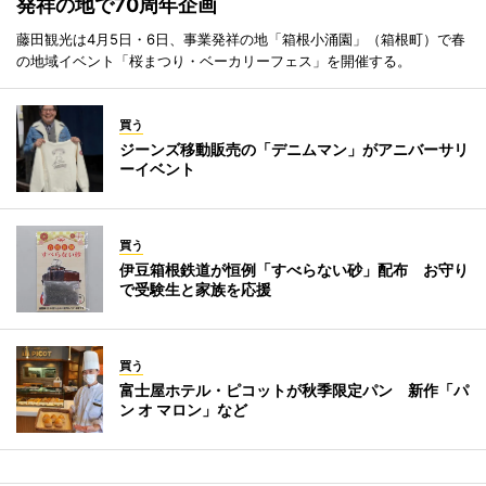
発祥の地で70周年企画
藤田観光は4月5日・6日、事業発祥の地「箱根小涌園」（箱根町）で春
の地域イベント「桜まつり・ベーカリーフェス」を開催する。
買う
ジーンズ移動販売の「デニムマン」がアニバーサリ
ーイベント
買う
伊豆箱根鉄道が恒例「すべらない砂」配布 お守り
で受験生と家族を応援
買う
富士屋ホテル・ピコットが秋季限定パン 新作「パ
ン オ マロン」など