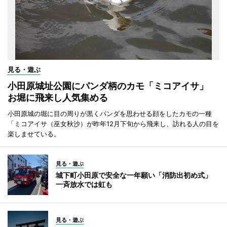
見る・遊ぶ
小田原城址公園にパンダ柄のカモ「ミコアイサ」
お堀に飛来し人気集める
小田原城の堀に目の周りが黒くパンダを思わせる顔をしたカモの一種
「ミコアイサ（巫女秋沙）が昨年12月下旬から飛来し、訪れる人の目を
楽しませている。
見る・遊ぶ
城下町小田原で安全な一年願い「消防出初め式」
一斉放水では虹も
見る・遊ぶ