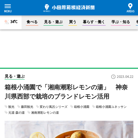
34°C
食べる
見る・遊ぶ
買う
暮らす・働く
学ぶ・知る
見る・遊ぶ
2023.04.22
箱根小涌園で「湘南潮彩レモンの湯」 神奈
川県西部で栽培のブランドレモン活用
観光
藤田観光
変わり風呂シリーズ
箱根小涌園
箱根小涌園ユネッサン
元湯 森の湯
湘南潮彩レモンの湯