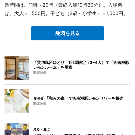
業時間は、11時～20時（最終入館19時30分）。入場料
は、大人＝1,500円。子ども（3歳～小学生）＝1,000円。
地図を見る
「貸切風呂ゆとり」1部屋限定（2~4人）で「湘南潮彩
レモンルーム」を用意
関連画像
食事処「和みの森」で湘南潮彩レモンサワーを販売
関連画像
見る・遊ぶ