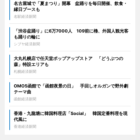
名古屋城で「夏まつり」開幕 盆踊りを毎日開催、飲食・
縁日ブースも
名駅経済新聞
「渋谷盆踊り」に6万7000人 109前に櫓、外国人観光客
も踊りの輪に
シブヤ経済新聞
大丸札幌店で任天堂ポップアップストア 「どうぶつの
森」特設エリアも
札幌経済新聞
OMO5函館で「函館夜景の日」 手回しオルガンで野外劇
テーマ曲
函館経済新聞
香港・九龍塘に韓国料理店「Social」 韓国定番料理を現
代風に
香港経済新聞