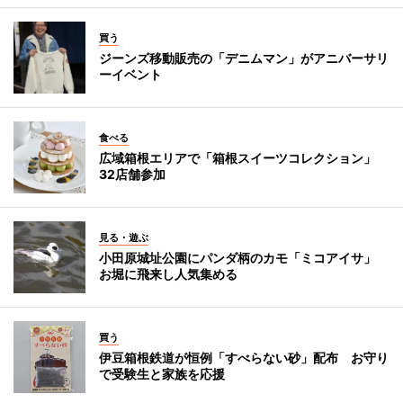
買う
ジーンズ移動販売の「デニムマン」がアニバーサリ
ーイベント
食べる
広域箱根エリアで「箱根スイーツコレクション」
32店舗参加
見る・遊ぶ
小田原城址公園にパンダ柄のカモ「ミコアイサ」
お堀に飛来し人気集める
買う
伊豆箱根鉄道が恒例「すべらない砂」配布 お守り
で受験生と家族を応援