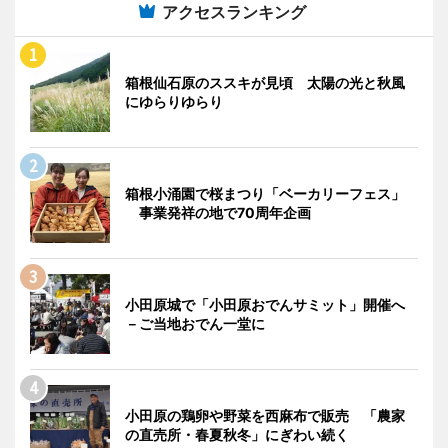
アクセスランキング
箱根仙石原のススキが見頃 太陽の光と秋風
にゆらりゆらり
箱根小涌園で桜まつり「ベーカリーフェス」
事業発祥の地で70周年企画
小田原城で「小田原おでんサミット」開催へ
－ご当地おでん一堂に
小田原の鶏卵や野菜を西麻布で販売 「農家
の直売所・春夏秋冬」にぎわい続く