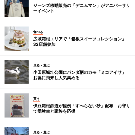
ジーンズ移動販売の「デニムマン」がアニバーサリ
ーイベント
食べる
広域箱根エリアで「箱根スイーツコレクション」
32店舗参加
見る・遊ぶ
小田原城址公園にパンダ柄のカモ「ミコアイサ」
お堀に飛来し人気集める
買う
伊豆箱根鉄道が恒例「すべらない砂」配布 お守り
で受験生と家族を応援
見る・遊ぶ