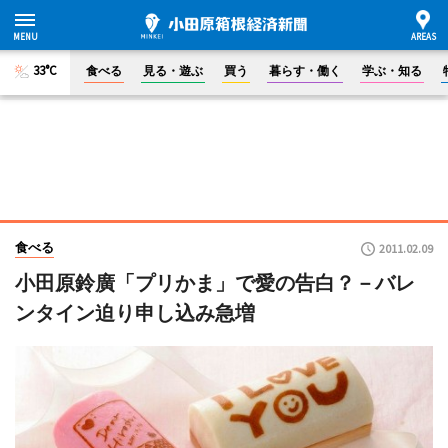
33°C
食べる
見る・遊ぶ
買う
暮らす・働く
学ぶ・知る
食べる
2011.02.09
小田原鈴廣「プリかま」で愛の告白？－バレ
ンタイン迫り申し込み急増