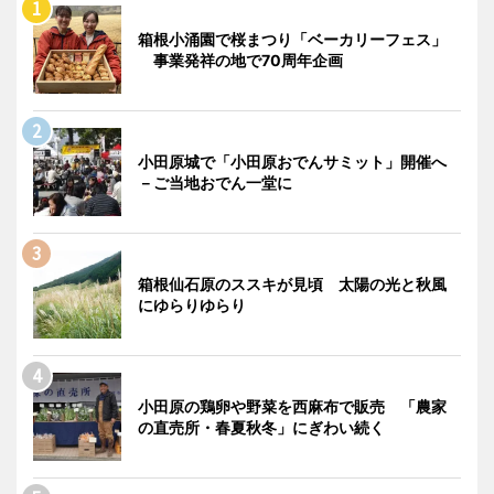
箱根小涌園で桜まつり「ベーカリーフェス」
事業発祥の地で70周年企画
小田原城で「小田原おでんサミット」開催へ
－ご当地おでん一堂に
箱根仙石原のススキが見頃 太陽の光と秋風
にゆらりゆらり
小田原の鶏卵や野菜を西麻布で販売 「農家
の直売所・春夏秋冬」にぎわい続く