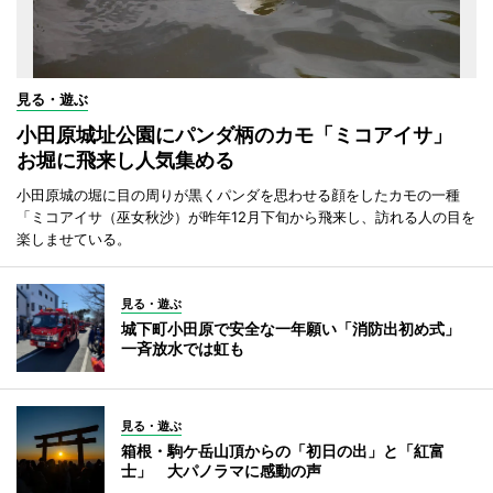
見る・遊ぶ
小田原城址公園にパンダ柄のカモ「ミコアイサ」
お堀に飛来し人気集める
小田原城の堀に目の周りが黒くパンダを思わせる顔をしたカモの一種
「ミコアイサ（巫女秋沙）が昨年12月下旬から飛来し、訪れる人の目を
楽しませている。
見る・遊ぶ
城下町小田原で安全な一年願い「消防出初め式」
一斉放水では虹も
見る・遊ぶ
箱根・駒ケ岳山頂からの「初日の出」と「紅富
士」 大パノラマに感動の声