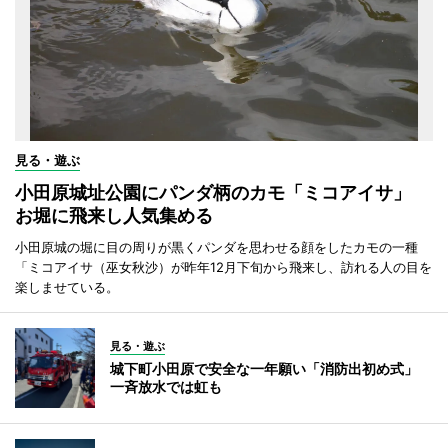
見る・遊ぶ
小田原城址公園にパンダ柄のカモ「ミコアイサ」
お堀に飛来し人気集める
小田原城の堀に目の周りが黒くパンダを思わせる顔をしたカモの一種
「ミコアイサ（巫女秋沙）が昨年12月下旬から飛来し、訪れる人の目を
楽しませている。
見る・遊ぶ
城下町小田原で安全な一年願い「消防出初め式」
一斉放水では虹も