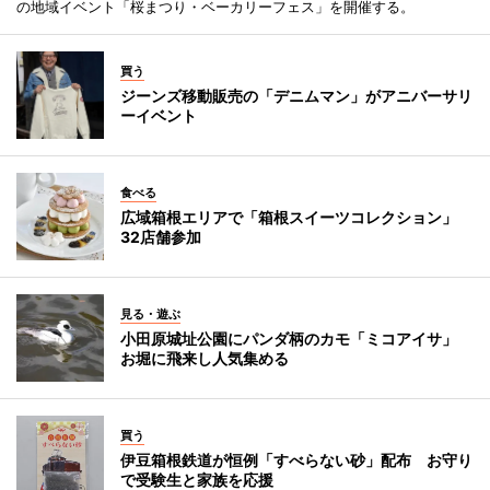
の地域イベント「桜まつり・ベーカリーフェス」を開催する。
買う
ジーンズ移動販売の「デニムマン」がアニバーサリ
ーイベント
食べる
広域箱根エリアで「箱根スイーツコレクション」
32店舗参加
見る・遊ぶ
小田原城址公園にパンダ柄のカモ「ミコアイサ」
お堀に飛来し人気集める
買う
伊豆箱根鉄道が恒例「すべらない砂」配布 お守り
で受験生と家族を応援