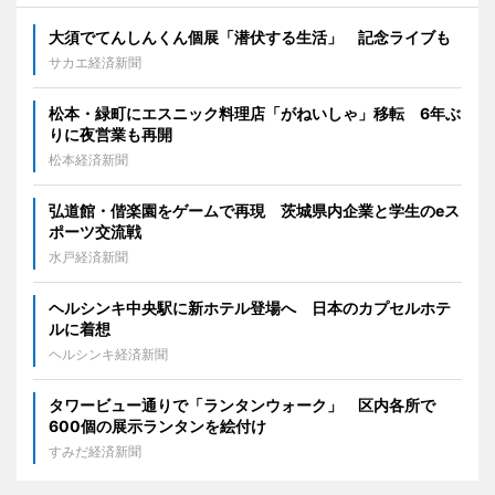
大須でてんしんくん個展「潜伏する生活」 記念ライブも
サカエ経済新聞
松本・緑町にエスニック料理店「がねいしゃ」移転 6年ぶ
りに夜営業も再開
松本経済新聞
弘道館・偕楽園をゲームで再現 茨城県内企業と学生のeス
ポーツ交流戦
水戸経済新聞
ヘルシンキ中央駅に新ホテル登場へ 日本のカプセルホテ
ルに着想
ヘルシンキ経済新聞
タワービュー通りで「ランタンウォーク」 区内各所で
600個の展示ランタンを絵付け
すみだ経済新聞