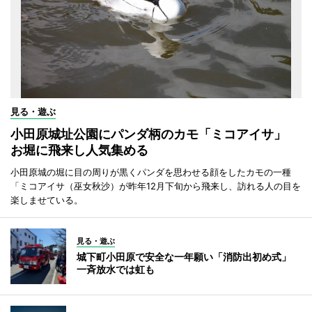
見る・遊ぶ
小田原城址公園にパンダ柄のカモ「ミコアイサ」
お堀に飛来し人気集める
小田原城の堀に目の周りが黒くパンダを思わせる顔をしたカモの一種
「ミコアイサ（巫女秋沙）が昨年12月下旬から飛来し、訪れる人の目を
楽しませている。
見る・遊ぶ
城下町小田原で安全な一年願い「消防出初め式」
一斉放水では虹も