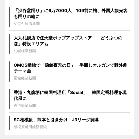
「渋谷盆踊り」に6万7000人 109前に櫓、外国人観光客
も踊りの輪に
シブヤ経済新聞
大丸札幌店で任天堂ポップアップストア 「どうぶつの
森」特設エリアも
札幌経済新聞
OMO5函館で「函館夜景の日」 手回しオルガンで野外劇
テーマ曲
函館経済新聞
香港・九龍塘に韓国料理店「Social」 韓国定番料理を現
代風に
香港経済新聞
SC相模原、熊本と引き分け J3リーグ開幕
相模原町田経済新聞