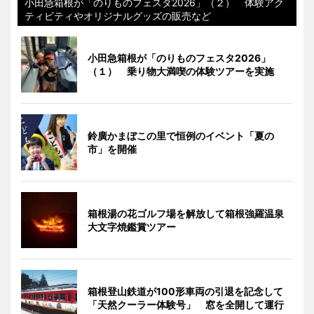
小田急箱根が「のりものフェスタ2026」（２） 体験アク
ティビティやオリジナルグッズの販売など
小田急箱根が「のりものフェスタ2026」
（１） 乗り物大満喫の体験ツアーを実施
鈴廣かまぼこの里で恒例のイベント「夏の
市」を開催
箱根湯の花ゴルフ場を解放して箱根強羅温泉
大文字焼鑑賞ツアー
箱根登山鉄道が100形車両の引退を記念して
「天然クーラー体験号」 窓を全開して運行