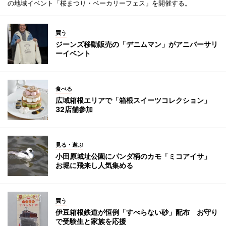
の地域イベント「桜まつり・ベーカリーフェス」を開催する。
買う
ジーンズ移動販売の「デニムマン」がアニバーサリ
ーイベント
食べる
広域箱根エリアで「箱根スイーツコレクション」
32店舗参加
見る・遊ぶ
小田原城址公園にパンダ柄のカモ「ミコアイサ」
お堀に飛来し人気集める
買う
伊豆箱根鉄道が恒例「すべらない砂」配布 お守り
で受験生と家族を応援