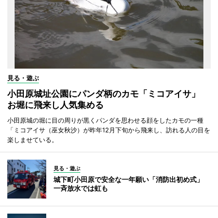
見る・遊ぶ
小田原城址公園にパンダ柄のカモ「ミコアイサ」
お堀に飛来し人気集める
小田原城の堀に目の周りが黒くパンダを思わせる顔をしたカモの一種
「ミコアイサ（巫女秋沙）が昨年12月下旬から飛来し、訪れる人の目を
楽しませている。
見る・遊ぶ
城下町小田原で安全な一年願い「消防出初め式」
一斉放水では虹も