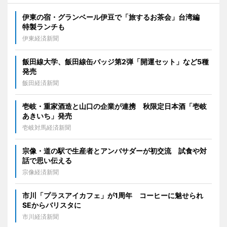
伊東の宿・グランベール伊豆で「旅するお茶会」台湾編
特製ランチも
伊東経済新聞
飯田線大学、飯田線缶バッジ第2弾「開運セット」など5種
発売
飯田経済新聞
壱岐・重家酒造と山口の企業が連携 秋限定日本酒「壱岐
あきいち」発売
壱岐対馬経済新聞
宗像・道の駅で生産者とアンバサダーが初交流 試食や対
話で思い伝える
宗像経済新聞
市川「プラスアイカフェ」が1周年 コーヒーに魅せられ
SEからバリスタに
市川経済新聞