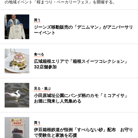
の地域イベント「桜まつり・ベーカリーフェス」を開催する。
買う
ジーンズ移動販売の「デニムマン」がアニバーサリ
ーイベント
食べる
広域箱根エリアで「箱根スイーツコレクション」
32店舗参加
見る・遊ぶ
小田原城址公園にパンダ柄のカモ「ミコアイサ」
お堀に飛来し人気集める
買う
伊豆箱根鉄道が恒例「すべらない砂」配布 お守り
で受験生と家族を応援