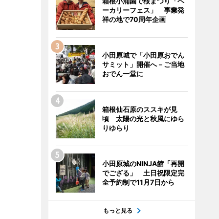
箱根小涌園で桜まつり「ベ
ーカリーフェス」 事業発
祥の地で70周年企画
小田原城で「小田原おでん
サミット」開催へ－ご当地
おでん一堂に
箱根仙石原のススキが見
頃 太陽の光と秋風にゆら
りゆらり
小田原城のNINJA館「再開
でござる」 土日祝限定完
全予約制で11月7日から
もっと見る