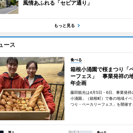
風情あふれる「セピア通り」
もっと見る
ュース
食べる
箱根小涌園で桜まつり「
ーフェス」 事業発祥の地
年企画
藤田観光は4月5日・6日、事業発祥
小涌園」（箱根町）で春の地域イベ
つり・ベーカリーフェス」を開催す
買う
食べる