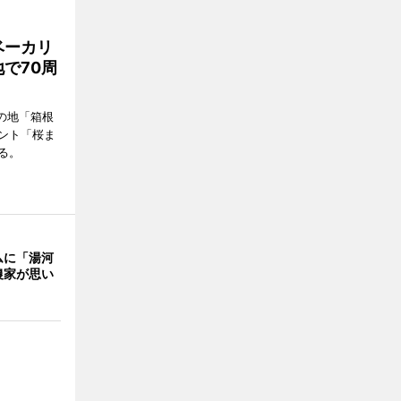
ベーカリ
で70周
の地「箱根
ント「桜ま
る。
ムに「湯河
農家が思い