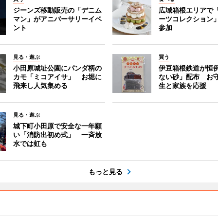
ジーンズ移動販売の「デニム
広域箱根エリアで
マン」がアニバーサリーイベ
ーツコレクション」
ント
参加
見る・遊ぶ
買う
小田原城址公園にパンダ柄の
伊豆箱根鉄道が恒
カモ「ミコアイサ」 お堀に
ない砂」配布 お
飛来し人気集める
生と家族を応援
見る・遊ぶ
城下町小田原で安全な一年願
い「消防出初め式」 一斉放
水では虹も
もっと見る