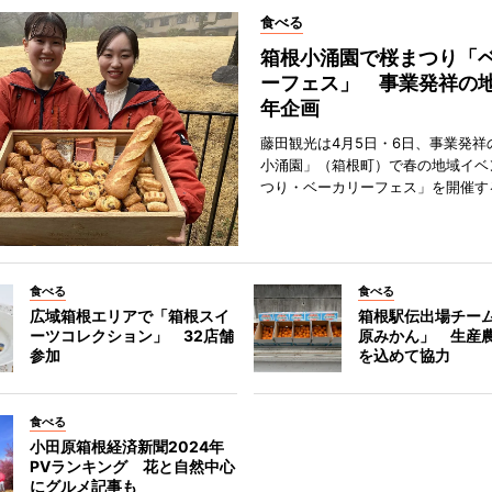
食べる
箱根小涌園で桜まつり「
ーフェス」 事業発祥の地
年企画
藤田観光は4月5日・6日、事業発祥
小涌園」（箱根町）で春の地域イベ
つり・ベーカリーフェス」を開催す
食べる
食べる
広域箱根エリアで「箱根スイ
箱根駅伝出場チー
ーツコレクション」 32店舗
原みかん」 生産
参加
を込めて協力
食べる
小田原箱根経済新聞2024年
PVランキング 花と自然中心
にグルメ記事も