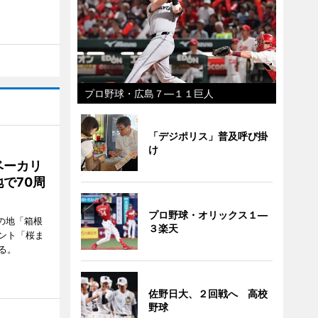
プロ野球・広島７―１１巨人
「デジポリス」普及呼び掛
け
ベーカリ
で70周
プロ野球・オリックス１―
の地「箱根
３楽天
ント「桜ま
る。
佐野日大、２回戦へ 高校
野球