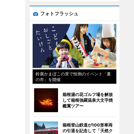
フォトフラッシュ
鈴廣かまぼこの里で恒例のイベント「夏
の市」を開催
箱根湯の花ゴルフ場を解放
して箱根強羅温泉大文字焼
鑑賞ツアー
箱根登山鉄道が100形車両
の引退を記念して「天然ク