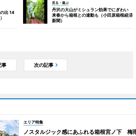
見る・遊ぶ
丹沢の大山がミシュラン効果でにぎわい
出 14
来春から箱根との連動も（小田原箱根経済
）
新聞）
記事
次の記事
エリア特集
ノスタルジック感にあふれる箱根宮ノ下 梅