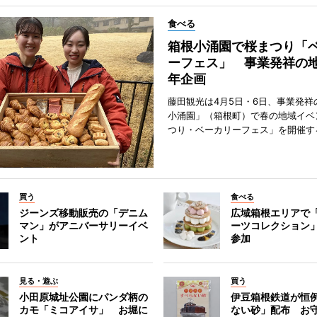
食べる
箱根小涌園で桜まつり「
ーフェス」 事業発祥の地
年企画
藤田観光は4月5日・6日、事業発祥
小涌園」（箱根町）で春の地域イベ
つり・ベーカリーフェス」を開催す
買う
食べる
ジーンズ移動販売の「デニム
広域箱根エリアで
マン」がアニバーサリーイベ
ーツコレクション」
ント
参加
見る・遊ぶ
買う
小田原城址公園にパンダ柄の
伊豆箱根鉄道が恒
カモ「ミコアイサ」 お堀に
ない砂」配布 お