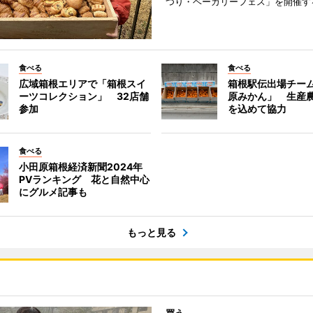
つり・ベーカリーフェス」を開催す
食べる
食べる
広域箱根エリアで「箱根スイ
箱根駅伝出場チー
ーツコレクション」 32店舗
原みかん」 生産
参加
を込めて協力
食べる
小田原箱根経済新聞2024年
PVランキング 花と自然中心
にグルメ記事も
もっと見る