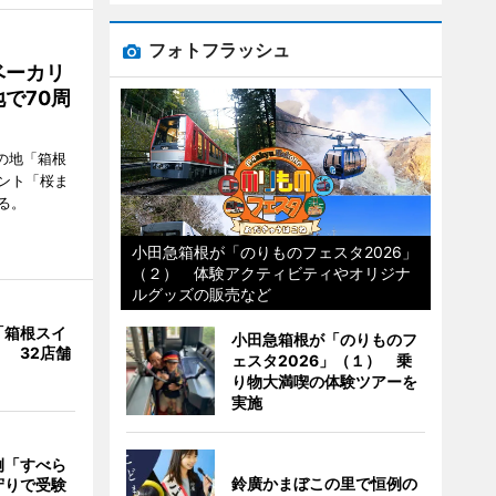
フォトフラッシュ
ベーカリ
で70周
の地「箱根
ント「桜ま
る。
小田急箱根が「のりものフェスタ2026」
（２） 体験アクティビティやオリジナ
ルグッズの販売など
「箱根スイ
小田急箱根が「のりものフ
 32店舗
ェスタ2026」（１） 乗
り物大満喫の体験ツアーを
実施
例「すべら
鈴廣かまぼこの里で恒例の
守りで受験