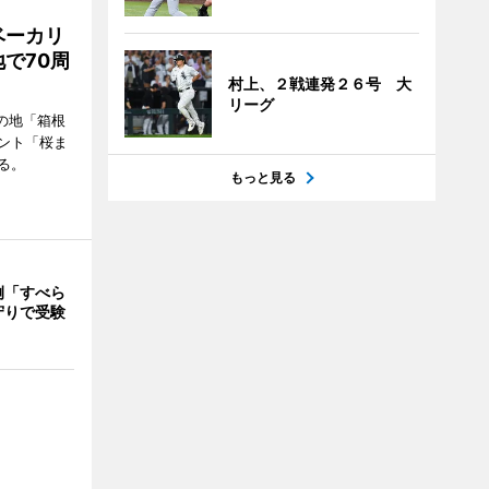
ベーカリ
で70周
村上、２戦連発２６号 大
リーグ
の地「箱根
ント「桜ま
る。
もっと見る
例「すべら
守りで受験