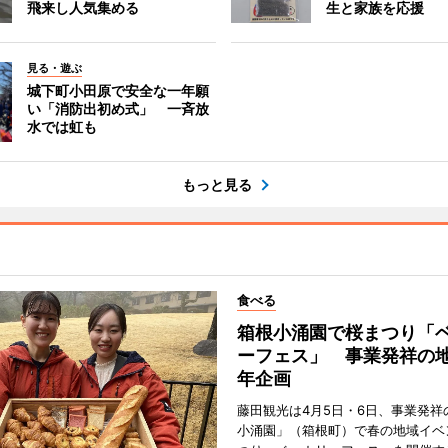
飛来し人気集める
生と家族を応援
見る・遊ぶ
城下町小田原で安全な一年願
い「消防出初め式」 一斉放
水では虹も
もっと見る
食べる
箱根小涌園で桜まつり「
ーフェス」 事業発祥の地
年企画
藤田観光は4月5日・6日、事業発祥
小涌園」（箱根町）で春の地域イベ