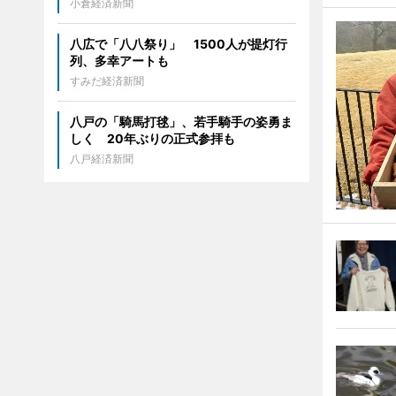
小倉経済新聞
八広で「八八祭り」 1500人が提灯行
列、多幸アートも
すみだ経済新聞
八戸の「騎馬打毬」、若手騎手の姿勇ま
しく 20年ぶりの正式参拝も
八戸経済新聞