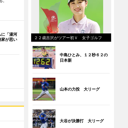
る。
ムに「湯河
２２歳吉沢がツアー初Ｖ 女子ゴルフ
農家が思い
中島ひとみ、１２秒６２の
日本新
山本の力投 大リーグ
大谷が決勝打 大リーグ