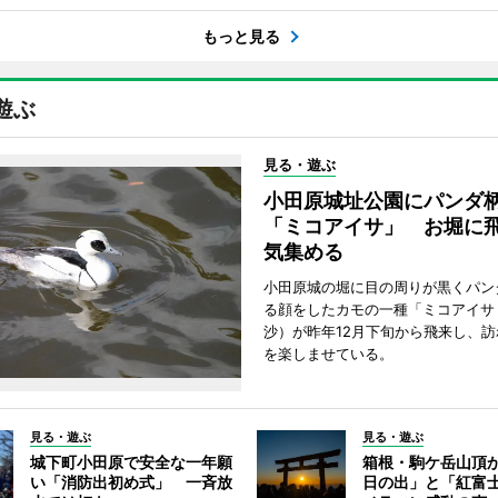
もっと見る
遊ぶ
見る・遊ぶ
小田原城址公園にパンダ
「ミコアイサ」 お堀に
気集める
小田原城の堀に目の周りが黒くパン
る顔をしたカモの一種「ミコアイサ
沙）が昨年12月下旬から飛来し、
を楽しませている。
見る・遊ぶ
見る・遊ぶ
城下町小田原で安全な一年願
箱根・駒ケ岳山頂
い「消防出初め式」 一斉放
日の出」と「紅富