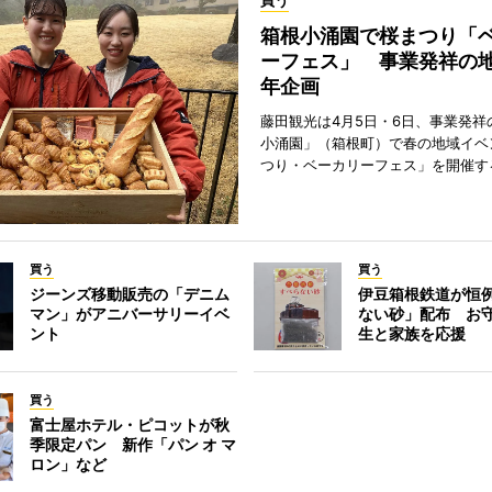
買う
箱根小涌園で桜まつり「
ーフェス」 事業発祥の地
年企画
藤田観光は4月5日・6日、事業発祥
小涌園」（箱根町）で春の地域イベ
つり・ベーカリーフェス」を開催す
買う
買う
ジーンズ移動販売の「デニム
伊豆箱根鉄道が恒
マン」がアニバーサリーイベ
ない砂」配布 お
ント
生と家族を応援
買う
富士屋ホテル・ピコットが秋
季限定パン 新作「パン オ マ
ロン」など