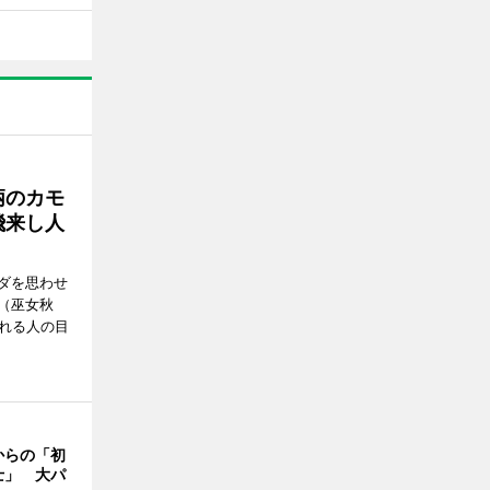
柄のカモ
飛来し人
ダを思わせ
（巫女秋
訪れる人の目
からの「初
士」 大パ