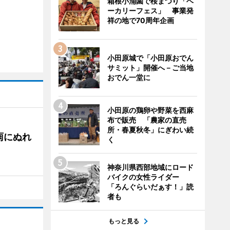
箱根小涌園で桜まつり「ベ
ーカリーフェス」 事業発
祥の地で70周年企画
小田原城で「小田原おでん
サミット」開催へ－ご当地
おでん一堂に
小田原の鶏卵や野菜を西麻
布で販売 「農家の直売
所・春夏秋冬」にぎわい続
雨にぬれ
く
神奈川県西部地域にロード
バイクの女性ライダー
「ろんぐらいだぁす！」読
者も
もっと見る