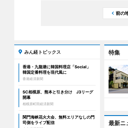
前の
みん経トピックス
特集
香港・九龍塘に韓国料理店「Social」
韓国定番料理を現代風に
香港経済新聞
SC相模原、熊本と引き分け J3リーグ
開幕
相模原町田経済新聞
関門海峡花火大会、無料エリアなしの門
最新ニ
司側をライブ配信