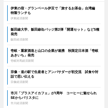
伊東の宿・グランベール伊豆で「旅するお茶会」台湾編
特製ランチも
伊東経済新聞
飯田線大学、飯田線缶バッジ第2弾「開運セット」など5種
発売
飯田経済新聞
壱岐・重家酒造と山口の企業が連携 秋限定日本酒「壱岐
あきいち」発売
壱岐対馬経済新聞
宗像・道の駅で生産者とアンバサダーが初交流 試食や対
話で思い伝える
宗像経済新聞
市川「プラスアイカフェ」が1周年 コーヒーに魅せられ
SEからバリスタに
市川経済新聞