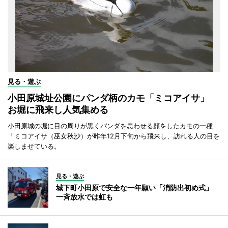
見る・遊ぶ
小田原城址公園にパンダ柄のカモ「ミコアイサ」
お堀に飛来し人気集める
小田原城の堀に目の周りが黒くパンダを思わせる顔をしたカモの一種
「ミコアイサ（巫女秋沙）が昨年12月下旬から飛来し、訪れる人の目を
楽しませている。
見る・遊ぶ
城下町小田原で安全な一年願い「消防出初め式」
一斉放水では虹も