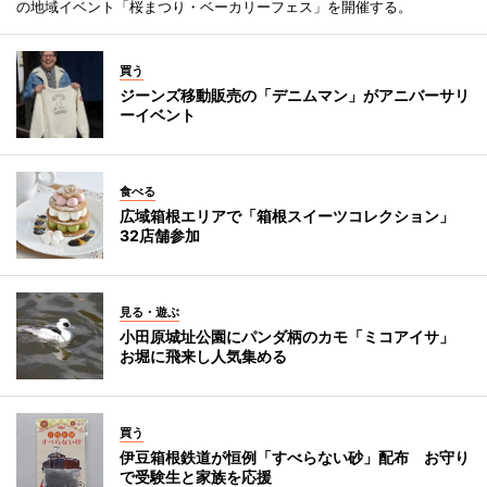
の地域イベント「桜まつり・ベーカリーフェス」を開催する。
買う
ジーンズ移動販売の「デニムマン」がアニバーサリ
ーイベント
食べる
広域箱根エリアで「箱根スイーツコレクション」
32店舗参加
見る・遊ぶ
小田原城址公園にパンダ柄のカモ「ミコアイサ」
お堀に飛来し人気集める
買う
伊豆箱根鉄道が恒例「すべらない砂」配布 お守り
で受験生と家族を応援