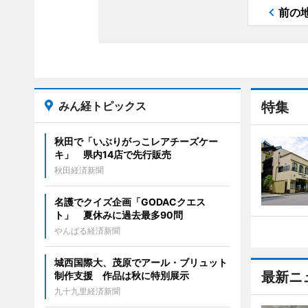
前の
みん経トピックス
特集
秋田で「いぶりがっこレアチーズケー
キ」 県内14店で先行販売
秋田経済新聞
名護でクイズ企画「GODACクエス
ト」 夏休みに過去最多90問
やんばる経済新聞
城西国際大、茂原でアール・ブリュット
最新ニ
制作支援 作品は秋に特別展示
九十九里経済新聞