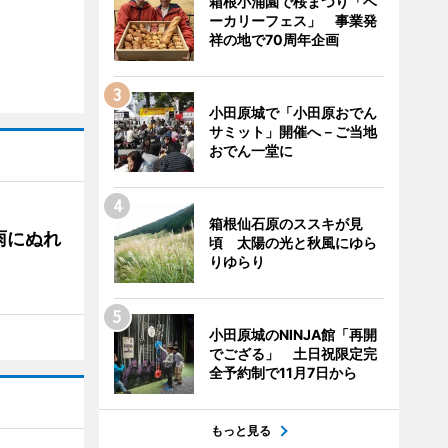
箱根小涌園で桜まつり「ベ
ーカリーフェス」 事業発
祥の地で70周年企画
小田原城で「小田原おでん
サミット」開催へ－ご当地
おでん一堂に
箱根仙石原のススキが見
雨にぬれ
頃 太陽の光と秋風にゆら
りゆらり
小田原城のNINJA館「再開
でござる」 土日祝限定完
全予約制で11月7日から
もっと見る