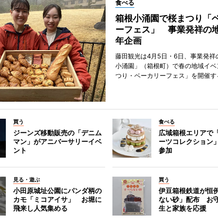
食べる
箱根小涌園で桜まつり「
ーフェス」 事業発祥の地
年企画
藤田観光は4月5日・6日、事業発祥
小涌園」（箱根町）で春の地域イベ
つり・ベーカリーフェス」を開催す
買う
食べる
ジーンズ移動販売の「デニム
広域箱根エリアで
マン」がアニバーサリーイベ
ーツコレクション」
ント
参加
見る・遊ぶ
買う
小田原城址公園にパンダ柄の
伊豆箱根鉄道が恒
カモ「ミコアイサ」 お堀に
ない砂」配布 お
飛来し人気集める
生と家族を応援