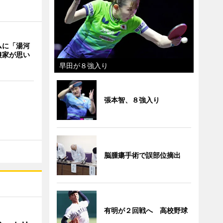
ムに「湯河
農家が思い
早田が８強入り
張本智、８強入り
脳腫瘍手術で誤部位摘出
有明が２回戦へ 高校野球