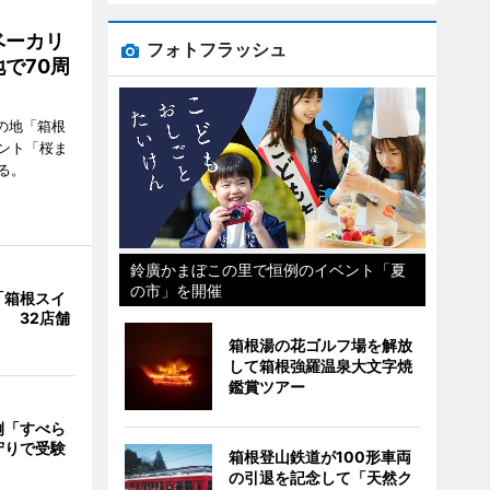
ベーカリ
フォトフラッシュ
で70周
の地「箱根
ント「桜ま
る。
鈴廣かまぼこの里で恒例のイベント「夏
の市」を開催
「箱根スイ
 32店舗
箱根湯の花ゴルフ場を解放
して箱根強羅温泉大文字焼
鑑賞ツアー
例「すべら
守りで受験
箱根登山鉄道が100形車両
の引退を記念して「天然ク