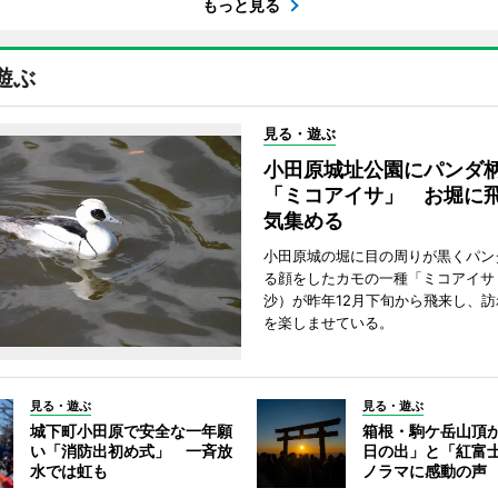
もっと見る
遊ぶ
見る・遊ぶ
小田原城址公園にパンダ
「ミコアイサ」 お堀に
気集める
小田原城の堀に目の周りが黒くパン
る顔をしたカモの一種「ミコアイサ
沙）が昨年12月下旬から飛来し、
を楽しませている。
見る・遊ぶ
見る・遊ぶ
城下町小田原で安全な一年願
箱根・駒ケ岳山頂
い「消防出初め式」 一斉放
日の出」と「紅富
水では虹も
ノラマに感動の声