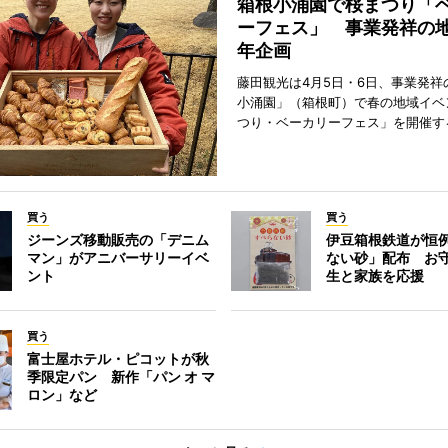
箱根小涌園で桜まつり「
ーフェス」 事業発祥の地
年企画
藤田観光は4月5日・6日、事業発祥
小涌園」（箱根町）で春の地域イベ
つり・ベーカリーフェス」を開催す
買う
買う
ジーンズ移動販売の「デニム
伊豆箱根鉄道が恒
マン」がアニバーサリーイベ
ない砂」配布 お
ント
生と家族を応援
買う
富士屋ホテル・ピコットが秋
季限定パン 新作「パン オ マ
ロン」など