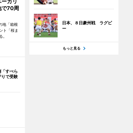
ベーカリ
で70周
日本、８日豪州戦 ラグビ
の地「箱根
ー
ント「桜ま
る。
もっと見る
例「すべら
守りで受験