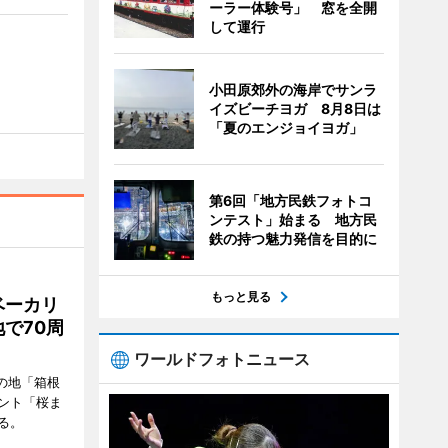
ーラー体験号」 窓を全開
して運行
小田原郊外の海岸でサンラ
イズビーチヨガ 8月8日は
「夏のエンジョイヨガ」
第6回「地方民鉄フォトコ
ンテスト」始まる 地方民
鉄の持つ魅力発信を目的に
もっと見る
ベーカリ
で70周
ワールドフォトニュース
の地「箱根
ント「桜ま
る。