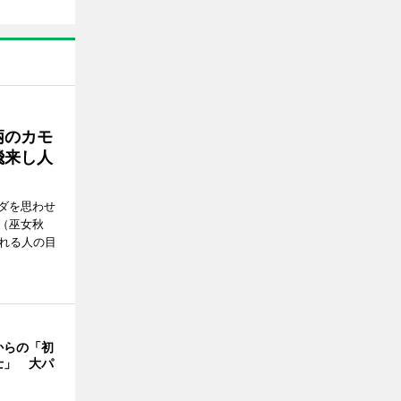
柄のカモ
飛来し人
ダを思わせ
（巫女秋
訪れる人の目
からの「初
士」 大パ