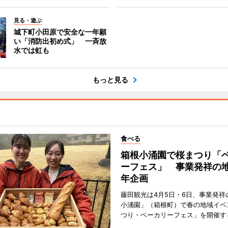
見る・遊ぶ
城下町小田原で安全な一年願
い「消防出初め式」 一斉放
水では虹も
もっと見る
食べる
箱根小涌園で桜まつり「
ーフェス」 事業発祥の地
年企画
藤田観光は4月5日・6日、事業発祥
小涌園」（箱根町）で春の地域イベ
つり・ベーカリーフェス」を開催す