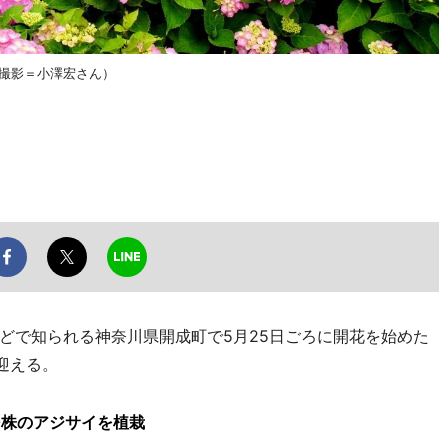
（撮影＝小澤宏さん）
で知られる神奈川県開成町で5月25日ごろに開花を始めた
迎える。
0株のアジサイを植栽