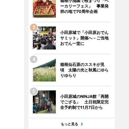
箱根小涌園で桜まつり「ベ
ーカリーフェス」 事業発
祥の地で70周年企画
小田原城で「小田原おでん
サミット」開催へ－ご当地
おでん一堂に
箱根仙石原のススキが見
頃 太陽の光と秋風にゆら
りゆらり
小田原城のNINJA館「再開
でござる」 土日祝限定完
全予約制で11月7日から
もっと見る