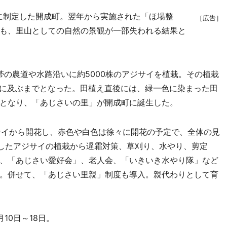
花に制定した開成町。翌年から実施された「ほ場整
［広告］
も、里山としての自然の景観が一部失われる結果と
帯の農道や水路沿いに約5000株のアジサイを植栽。その植栽
キロに及ぶまでとなった。田植え直後には、緑一色に染まった田
となり、「あじさいの里」が開成町に誕生した。
イから開花し、赤色や白色は徐々に開花の予定で、全体の見
うしたアジサイの植栽から遅霜対策、草刈り、水やり、剪定
、「あじさい愛好会」、老人会、「いきいき水やり隊」など
。併せて、「あじさい里親」制度も導入。親代わりとして育
0日～18日。