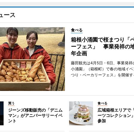
ュース
食べる
箱根小涌園で桜まつり「
ーフェス」 事業発祥の地
年企画
藤田観光は4月5日・6日、事業発祥
小涌園」（箱根町）で春の地域イベ
つり・ベーカリーフェス」を開催す
買う
食べる
ジーンズ移動販売の「デニム
広域箱根エリアで
マン」がアニバーサリーイベ
ーツコレクション」
ント
参加