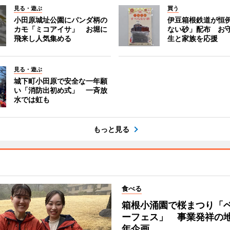
見る・遊ぶ
買う
小田原城址公園にパンダ柄の
伊豆箱根鉄道が恒
カモ「ミコアイサ」 お堀に
ない砂」配布 お
飛来し人気集める
生と家族を応援
見る・遊ぶ
城下町小田原で安全な一年願
い「消防出初め式」 一斉放
水では虹も
もっと見る
食べる
箱根小涌園で桜まつり「
ーフェス」 事業発祥の地
年企画