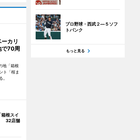
プロ野球・西武２―５ソフ
トバンク
ベーカリ
で70周
もっと見る
の地「箱根
ント「桜ま
る。
「箱根スイ
 32店舗