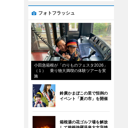
フォトフラッシュ
小田急箱根が「のりものフェスタ2026」
（１） 乗り物大満喫の体験ツアーを実
施
鈴廣かまぼこの里で恒例の
イベント「夏の市」を開催
箱根湯の花ゴルフ場を解放
して箱根強羅温泉大文字焼