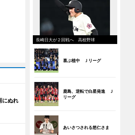
長崎日大が２回戦へ 高校野球
喜ぶ植中 Ｊリーグ
鹿島、逆転で白星発進 Ｊ
リーグ
雨にぬれ
あいさつされる悠仁さま