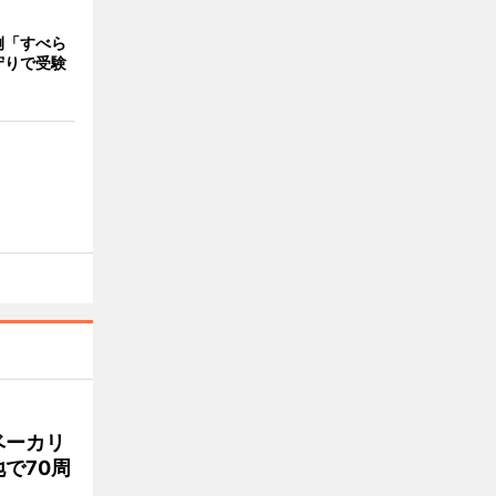
例「すべら
守りで受験
ベーカリ
で70周