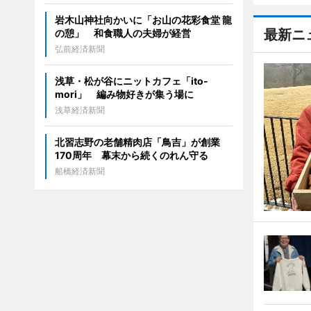
岩木山神社向かいに「お山の花彩食堂 龍
最新ニ
の憩」 和食職人の夫婦が経営
弘前経済新聞
浅草・松が谷にニットカフェ「ito-
mori」 編み物好きが集う場に
浅草経済新聞
北習志野の老舗精肉店「鳥吉」が創業
170周年 幕末から続くのれん守る
船橋経済新聞