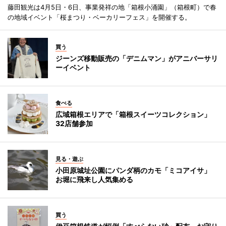
藤田観光は4月5日・6日、事業発祥の地「箱根小涌園」（箱根町）で春
の地域イベント「桜まつり・ベーカリーフェス」を開催する。
買う
ジーンズ移動販売の「デニムマン」がアニバーサリ
ーイベント
食べる
広域箱根エリアで「箱根スイーツコレクション」
32店舗参加
見る・遊ぶ
小田原城址公園にパンダ柄のカモ「ミコアイサ」
お堀に飛来し人気集める
買う