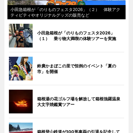
小田急箱根が「のりものフェスタ2026」（２） 体験アク
ティビティやオリジナルグッズの販売など
小田急箱根が「のりものフェスタ2026」
（１） 乗り物大満喫の体験ツアーを実施
鈴廣かまぼこの里で恒例のイベント「夏の
市」を開催
箱根湯の花ゴルフ場を解放して箱根強羅温泉
大文字焼鑑賞ツアー
箱根登山鉄道が100形車両の引退を記念して