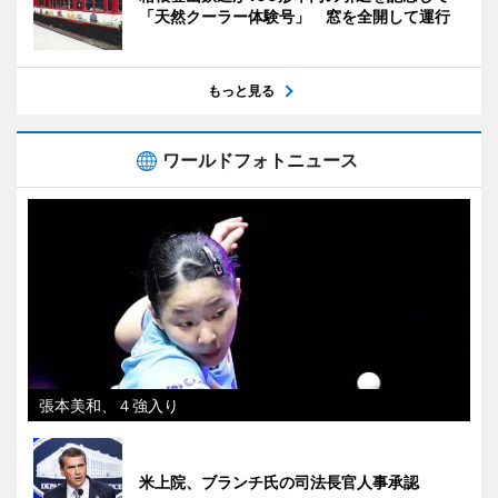
「天然クーラー体験号」 窓を全開して運行
もっと見る
ワールドフォトニュース
張本美和、４強入り
米上院、ブランチ氏の司法長官人事承認