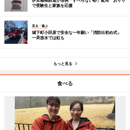
伊豆箱根鉄道が恒例「すべらない砂」配布 お守り
で受験生と家族を応援
見る・遊ぶ
城下町小田原で安全な一年願い「消防出初め式」
一斉放水では虹も
もっと見る
食べる