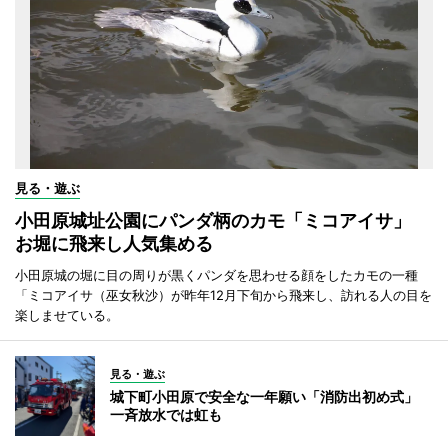
見る・遊ぶ
小田原城址公園にパンダ柄のカモ「ミコアイサ」
お堀に飛来し人気集める
小田原城の堀に目の周りが黒くパンダを思わせる顔をしたカモの一種
「ミコアイサ（巫女秋沙）が昨年12月下旬から飛来し、訪れる人の目を
楽しませている。
見る・遊ぶ
城下町小田原で安全な一年願い「消防出初め式」
一斉放水では虹も