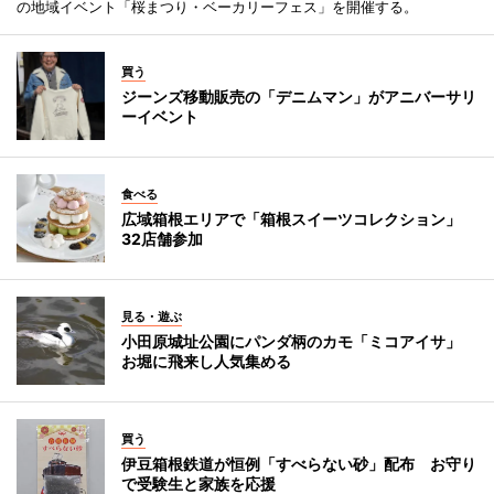
の地域イベント「桜まつり・ベーカリーフェス」を開催する。
買う
ジーンズ移動販売の「デニムマン」がアニバーサリ
ーイベント
食べる
広域箱根エリアで「箱根スイーツコレクション」
32店舗参加
見る・遊ぶ
小田原城址公園にパンダ柄のカモ「ミコアイサ」
お堀に飛来し人気集める
買う
伊豆箱根鉄道が恒例「すべらない砂」配布 お守り
で受験生と家族を応援