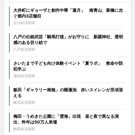
大井町にギョーザと創作中華「蓮月」 南青山、新橋に次
ぐ都内3店舗目
品川経済新聞
八戸の伝統武芸「騎馬打毬」がお守りに 新羅神社、透明
感のある切り絵で
八戸経済新聞
さいたまで子ども向け体験イベント「夏ラボ」 救命や防
犯学ぶ
浦和経済新聞
飯田「ギャラリー南無」の睡蓮池 赤いスイレンが見頃迎
える
飯田経済新聞
梅田・うめきた公園に「雲海」出現 昼と夜で異なる演
出、昨年は50万人来場
梅田経済新聞