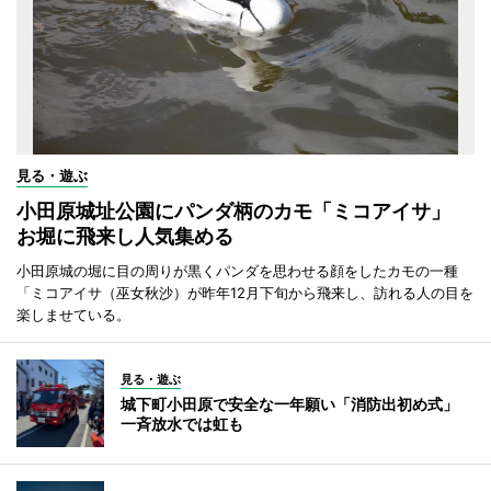
見る・遊ぶ
小田原城址公園にパンダ柄のカモ「ミコアイサ」
お堀に飛来し人気集める
小田原城の堀に目の周りが黒くパンダを思わせる顔をしたカモの一種
「ミコアイサ（巫女秋沙）が昨年12月下旬から飛来し、訪れる人の目を
楽しませている。
見る・遊ぶ
城下町小田原で安全な一年願い「消防出初め式」
一斉放水では虹も