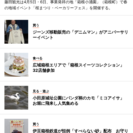
藤田観光は4月5日・6日、事業発祥の地「箱根小涌園」（箱根町）で春
の地域イベント「桜まつり・ベーカリーフェス」を開催する。
買う
ジーンズ移動販売の「デニムマン」がアニバーサリ
ーイベント
食べる
広域箱根エリアで「箱根スイーツコレクション」
32店舗参加
見る・遊ぶ
小田原城址公園にパンダ柄のカモ「ミコアイサ」
お堀に飛来し人気集める
買う
伊豆箱根鉄道が恒例「すべらない砂」配布 お守り