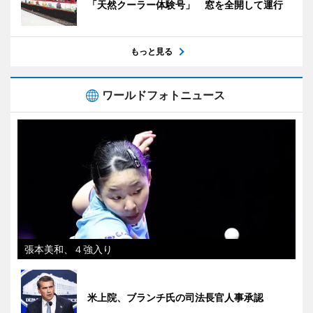
「天然クーラー体験号」 窓を全開して運行
もっと見る
ワールドフォトニュース
張本美和、４強入り
米上院、ブランチ氏の司法長官人事承認