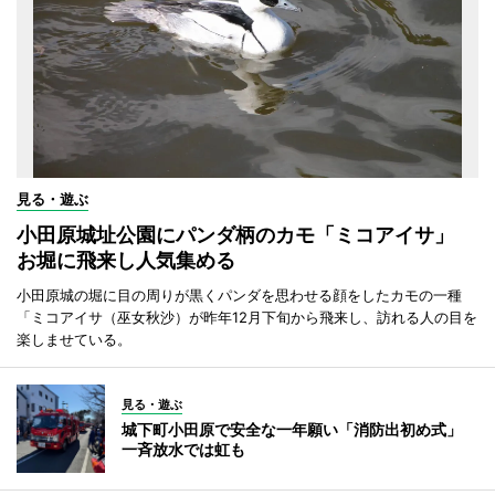
見る・遊ぶ
小田原城址公園にパンダ柄のカモ「ミコアイサ」
お堀に飛来し人気集める
小田原城の堀に目の周りが黒くパンダを思わせる顔をしたカモの一種
「ミコアイサ（巫女秋沙）が昨年12月下旬から飛来し、訪れる人の目を
楽しませている。
見る・遊ぶ
城下町小田原で安全な一年願い「消防出初め式」
一斉放水では虹も