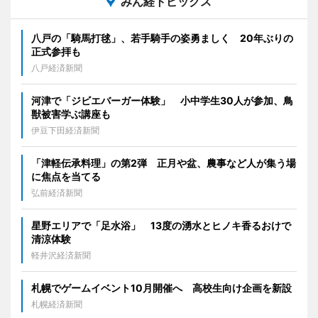
みん経トピックス
八戸の「騎馬打毬」、若手騎手の姿勇ましく 20年ぶりの
正式参拝も
八戸経済新聞
河津で「ジビエバーガー体験」 小中学生30人が参加、鳥
獣被害学ぶ講座も
伊豆下田経済新聞
「津軽伝承料理」の第2弾 正月や盆、農事など人が集う場
に焦点を当てる
弘前経済新聞
星野エリアで「足水浴」 13度の湧水とヒノキ香るおけで
清涼体験
軽井沢経済新聞
札幌でゲームイベント10月開催へ 高校生向け企画を新設
札幌経済新聞