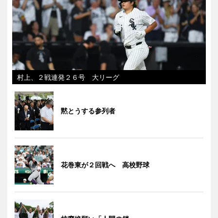
村上、２戦連発２６号 大リーグ
黙とうする参列者
花巻東が２回戦へ 高校野球