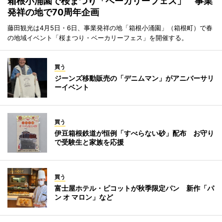
箱根小涌園で桜まつり「ベーカリーフェス」 事業
発祥の地で70周年企画
藤田観光は4月5日・6日、事業発祥の地「箱根小涌園」（箱根町）で春
の地域イベント「桜まつり・ベーカリーフェス」を開催する。
買う
ジーンズ移動販売の「デニムマン」がアニバーサリ
ーイベント
買う
伊豆箱根鉄道が恒例「すべらない砂」配布 お守り
で受験生と家族を応援
買う
富士屋ホテル・ピコットが秋季限定パン 新作「パ
ン オ マロン」など