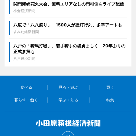
関門海峡花火大会、無料エリアなしの門司側をライブ配信
小倉経済新聞
八広で「八八祭り」 1500人が提灯行列、多幸アートも
すみだ経済新聞
八戸の「騎馬打毬」、若手騎手の姿勇ましく 20年ぶりの
正式参拝も
八戸経済新聞
食べる
見る・遊ぶ
買う
暮らす・働く
学ぶ・知る
特集