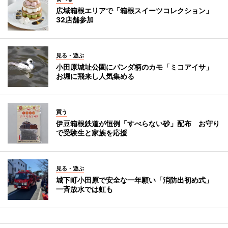
広域箱根エリアで「箱根スイーツコレクション」
32店舗参加
見る・遊ぶ
小田原城址公園にパンダ柄のカモ「ミコアイサ」
お堀に飛来し人気集める
買う
伊豆箱根鉄道が恒例「すべらない砂」配布 お守り
で受験生と家族を応援
見る・遊ぶ
城下町小田原で安全な一年願い「消防出初め式」
一斉放水では虹も