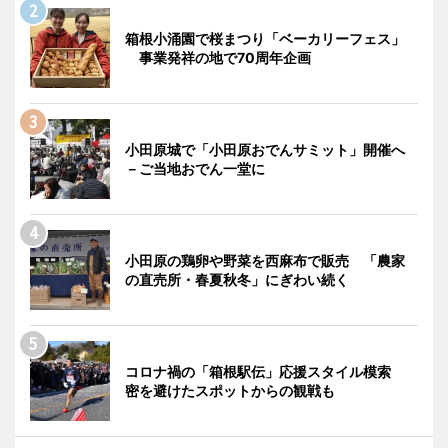
箱根小涌園で桜まつり「ベーカリーフェス」
事業発祥の地で70周年企画
小田原城で「小田原おでんサミット」開催へ
－ご当地おでん一堂に
小田原の鶏卵や野菜を西麻布で販売 「農家
の直売所・春夏秋冬」にぎわい続く
コロナ禍の「箱根駅伝」応援スタイル模索
密を避けたスポットからの観戦も