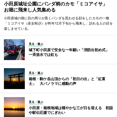
小田原城址公園にパンダ柄のカモ「ミコアイサ」
お堀に飛来し人気集める
小田原城の堀に目の周りが黒くパンダを思わせる顔をしたカモの一種
「ミコアイサ（巫女秋沙）が昨年12月下旬から飛来し、訪れる人の目を
楽しませている。
見る・遊ぶ
城下町小田原で安全な一年願い「消防出初め式」
一斉放水では虹も
見る・遊ぶ
箱根・駒ケ岳山頂からの「初日の出」と「紅富
士」 大パノラマに感動の声
見る・遊ぶ
小田原・箱根地域は穏やかな三が日を迎える 初詣
や駅伝応援でにぎわい