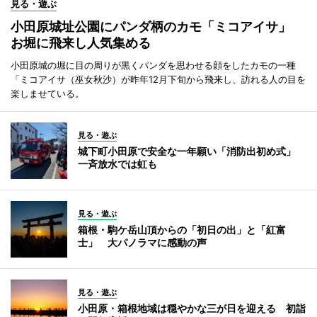
見る・遊ぶ
小田原城址公園にパンダ柄のカモ「ミコアイサ」
お堀に飛来し人気集める
小田原城の堀に目の周りが黒くパンダを思わせる顔をしたカモの一種
「ミコアイサ（巫女秋沙）が昨年12月下旬から飛来し、訪れる人の目を
楽しませている。
見る・遊ぶ
城下町小田原で安全な一年願い「消防出初め式」
一斉放水では虹も
見る・遊ぶ
箱根・駒ケ岳山頂からの「初日の出」と「紅富
士」 大パノラマに感動の声
見る・遊ぶ
小田原・箱根地域は穏やかな三が日を迎える 初詣