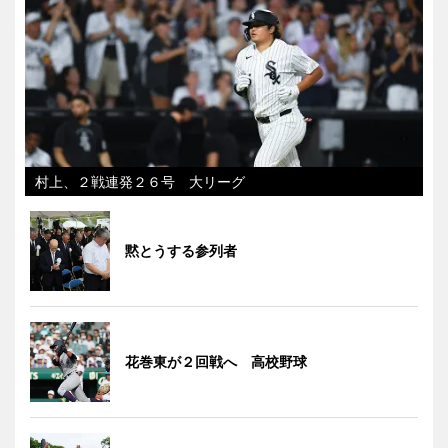
村上、２戦連発２６号 大リーグ
黙とうする参列者
花巻東が２回戦へ 高校野球