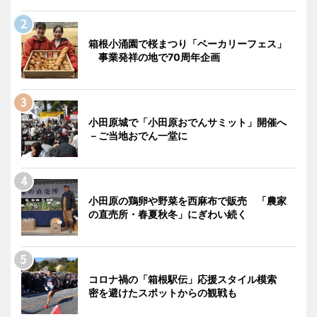
箱根小涌園で桜まつり「ベーカリーフェス」
事業発祥の地で70周年企画
小田原城で「小田原おでんサミット」開催へ
－ご当地おでん一堂に
小田原の鶏卵や野菜を西麻布で販売 「農家
の直売所・春夏秋冬」にぎわい続く
コロナ禍の「箱根駅伝」応援スタイル模索
密を避けたスポットからの観戦も