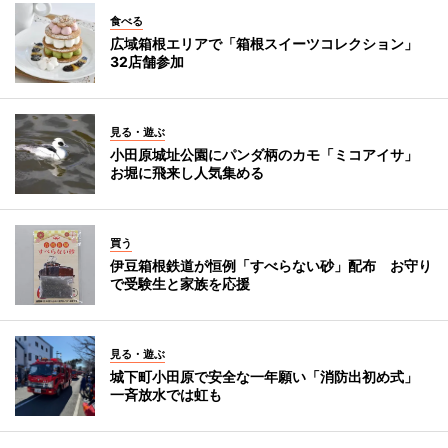
食べる
広域箱根エリアで「箱根スイーツコレクション」
32店舗参加
見る・遊ぶ
小田原城址公園にパンダ柄のカモ「ミコアイサ」
お堀に飛来し人気集める
買う
伊豆箱根鉄道が恒例「すべらない砂」配布 お守り
で受験生と家族を応援
見る・遊ぶ
城下町小田原で安全な一年願い「消防出初め式」
一斉放水では虹も