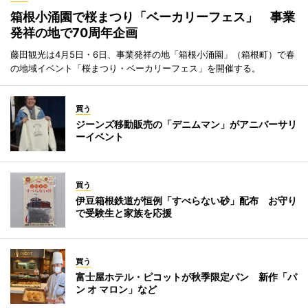
箱根小涌園で桜まつり「ベーカリーフェス」 事業
発祥の地で70周年企画
藤田観光は4月5日・6日、事業発祥の地「箱根小涌園」（箱根町）で春
の地域イベント「桜まつり・ベーカリーフェス」を開催する。
買う
ジーンズ移動販売の「デニムマン」がアニバーサリ
ーイベント
買う
伊豆箱根鉄道が恒例「すべらない砂」配布 お守り
で受験生と家族を応援
買う
富士屋ホテル・ピコットが秋季限定パン 新作「パ
ン オ マロン」など