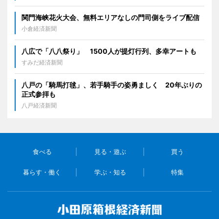
関門海峡花火大会、無料エリアなしの門司側をライブ配信
小倉経済新聞
八広で「八八祭り」 1500人が提灯行列、多幸アートも
すみだ経済新聞
八戸の「騎馬打毬」、若手騎手の姿勇ましく 20年ぶりの
正式参拝も
八戸経済新聞
食べる
見る・遊ぶ
買う
暮らす・働く
学ぶ・知る
特集