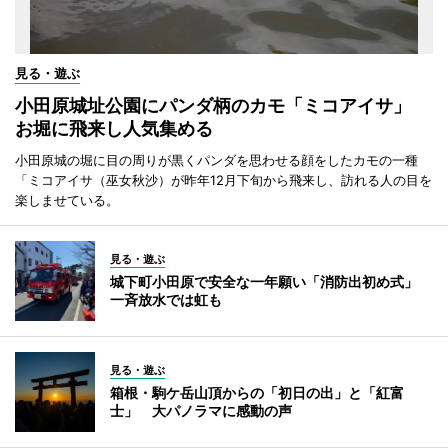
見る・遊ぶ
小田原城址公園にパンダ柄のカモ「ミコアイサ」
お堀に飛来し人気集める
小田原城の堀に目の周りが黒くパンダを思わせる顔をしたカモの一種
「ミコアイサ（巫女秋沙）が昨年12月下旬から飛来し、訪れる人の目を
楽しませている。
見る・遊ぶ
城下町小田原で安全な一年願い「消防出初め式」
一斉放水では虹も
見る・遊ぶ
箱根・駒ケ岳山頂からの「初日の出」と「紅富
士」 大パノラマに感動の声