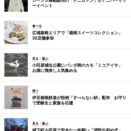
ジーンズ移動販売の「デニムマン」がアニバーサリ
ーイベント
食べる
広域箱根エリアで「箱根スイーツコレクション」
32店舗参加
見る・遊ぶ
小田原城址公園にパンダ柄のカモ「ミコアイサ」
お堀に飛来し人気集める
買う
伊豆箱根鉄道が恒例「すべらない砂」配布 お守り
で受験生と家族を応援
見る・遊ぶ
城下町小田原で安全な一年願い「消防出初め式」