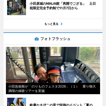
小田原城のNINJA館「再開でござる」 土日
祝限定完全予約制で11月7日から
もっと見る
フォトフラッシュ
小田急箱根が「のりものフェスタ2026」（１） 乗り物大
満喫の体験ツアーを実施
鈴廣かまぼこの里で恒例のイベント「夏の