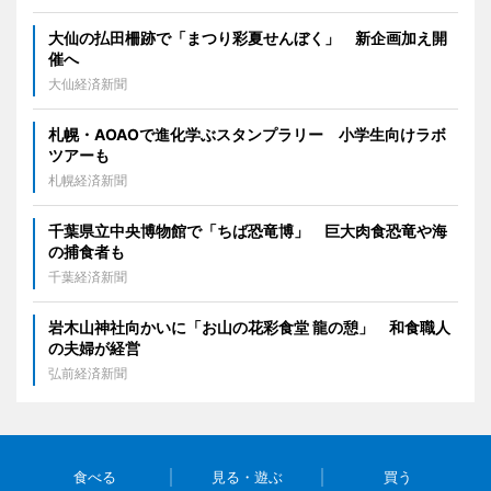
大仙の払田柵跡で「まつり彩夏せんぼく」 新企画加え開
催へ
大仙経済新聞
札幌・AOAOで進化学ぶスタンプラリー 小学生向けラボ
ツアーも
札幌経済新聞
千葉県立中央博物館で「ちば恐竜博」 巨大肉食恐竜や海
の捕食者も
千葉経済新聞
岩木山神社向かいに「お山の花彩食堂 龍の憩」 和食職人
の夫婦が経営
弘前経済新聞
食べる
見る・遊ぶ
買う