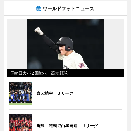
ワールドフォトニュース
長崎日大が２回戦へ 高校野球
喜ぶ植中 Ｊリーグ
鹿島、逆転で白星発進 Ｊリーグ