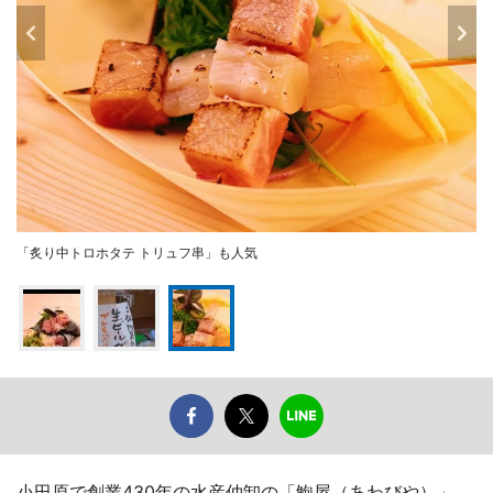
「炙り中トロホタテ トリュフ串」も人気
小田原で創業430年の水産仲卸の「鮑屋（あわびや）」