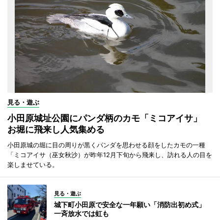
見る・遊ぶ
小田原城址公園にパンダ柄のカモ「ミコアイサ」
お堀に飛来し人気集める
小田原城の堀に目の周りが黒くパンダを思わせる顔をしたカモの一種
「ミコアイサ（巫女秋沙）が昨年12月下旬から飛来し、訪れる人の目を
楽しませている。
見る・遊ぶ
城下町小田原で安全な一年願い「消防出初め式」
一斉放水では虹も