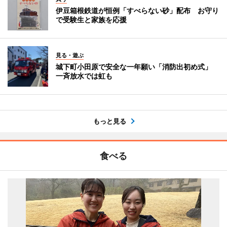
伊豆箱根鉄道が恒例「すべらない砂」配布 お守り
で受験生と家族を応援
見る・遊ぶ
城下町小田原で安全な一年願い「消防出初め式」
一斉放水では虹も
もっと見る
食べる