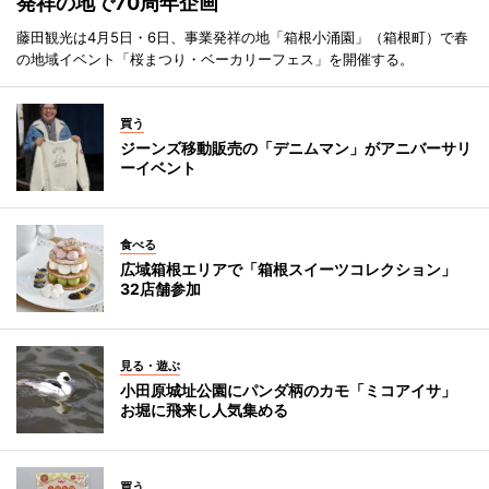
発祥の地で70周年企画
藤田観光は4月5日・6日、事業発祥の地「箱根小涌園」（箱根町）で春
の地域イベント「桜まつり・ベーカリーフェス」を開催する。
買う
ジーンズ移動販売の「デニムマン」がアニバーサリ
ーイベント
食べる
広域箱根エリアで「箱根スイーツコレクション」
32店舗参加
見る・遊ぶ
小田原城址公園にパンダ柄のカモ「ミコアイサ」
お堀に飛来し人気集める
買う