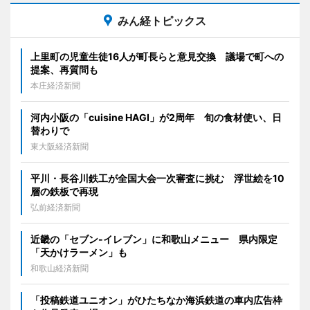
みん経トピックス
上里町の児童生徒16人が町長らと意見交換 議場で町への
提案、再質問も
本庄経済新聞
河内小阪の「cuisine HAGI」が2周年 旬の食材使い、日
替わりで
東大阪経済新聞
平川・長谷川鉄工が全国大会一次審査に挑む 浮世絵を10
層の鉄板で再現
弘前経済新聞
近畿の「セブン-イレブン」に和歌山メニュー 県内限定
「天かけラーメン」も
和歌山経済新聞
「投稿鉄道ユニオン」がひたちなか海浜鉄道の車内広告枠