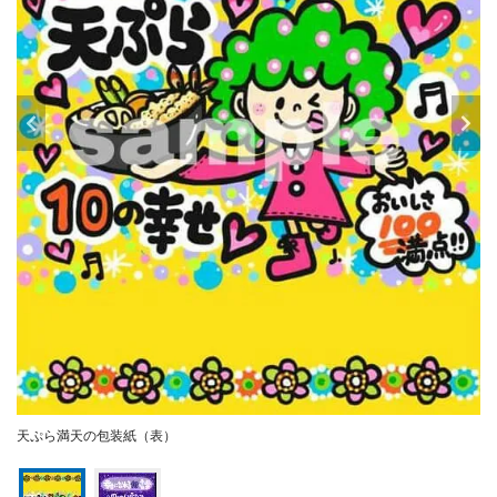
天ぷら満天の包装紙（表）