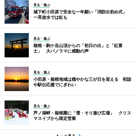
見る・遊ぶ
城下町小田原で安全な一年願い「消防出初め式」
一斉放水では虹も
見る・遊ぶ
箱根・駒ケ岳山頂からの「初日の出」と「紅富
士」 大パノラマに感動の声
見る・遊ぶ
小田原・箱根地域は穏やかな三が日を迎える 初詣
や駅伝応援でにぎわい
見る・遊ぶ
芦ノ湖畔・箱根園に「雪・そり遊び広場」 クリス
マスイブから限定営業
もっと見る