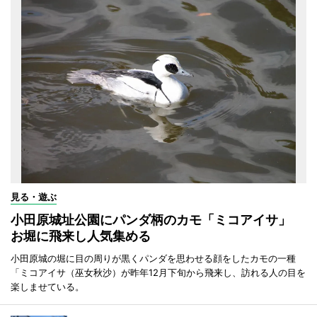
見る・遊ぶ
小田原城址公園にパンダ柄のカモ「ミコアイサ」
お堀に飛来し人気集める
小田原城の堀に目の周りが黒くパンダを思わせる顔をしたカモの一種
「ミコアイサ（巫女秋沙）が昨年12月下旬から飛来し、訪れる人の目を
楽しませている。