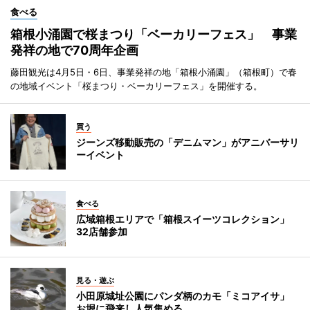
食べる
箱根小涌園で桜まつり「ベーカリーフェス」 事業
発祥の地で70周年企画
藤田観光は4月5日・6日、事業発祥の地「箱根小涌園」（箱根町）で春
の地域イベント「桜まつり・ベーカリーフェス」を開催する。
買う
ジーンズ移動販売の「デニムマン」がアニバーサリ
ーイベント
食べる
広域箱根エリアで「箱根スイーツコレクション」
32店舗参加
見る・遊ぶ
小田原城址公園にパンダ柄のカモ「ミコアイサ」
お堀に飛来し人気集める