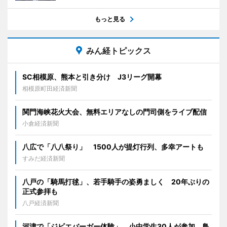
もっと見る
みん経トピックス
SC相模原、熊本と引き分け J3リーグ開幕
相模原町田経済新聞
関門海峡花火大会、無料エリアなしの門司側をライブ配信
小倉経済新聞
八広で「八八祭り」 1500人が提灯行列、多幸アートも
すみだ経済新聞
八戸の「騎馬打毬」、若手騎手の姿勇ましく 20年ぶりの
正式参拝も
八戸経済新聞
河津で「ジビエバーガー体験」 小中学生30人が参加、鳥