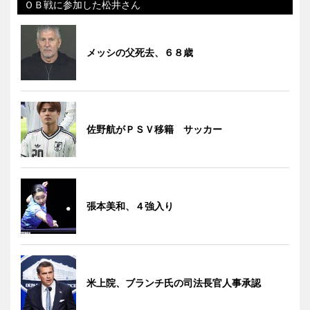
ＯＢ戦に参加した松井さん
メッシの父死去、６８歳
佐野航がＰＳＶ移籍 サッカー
張本美和、４強入り
米上院、ブランチ氏の司法長官人事承認