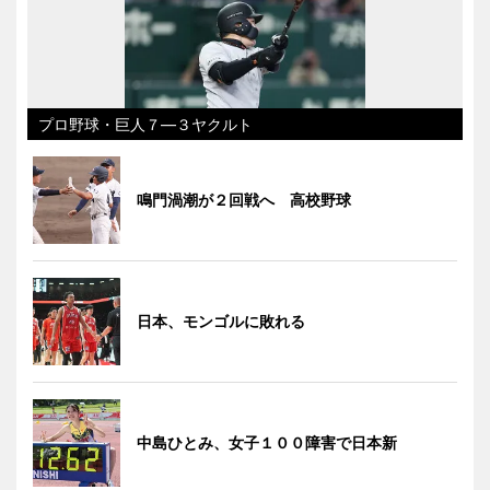
プロ野球・巨人７―３ヤクルト
鳴門渦潮が２回戦へ 高校野球
日本、モンゴルに敗れる
中島ひとみ、女子１００障害で日本新