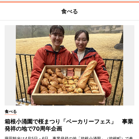
食べる
食べる
箱根小涌園で桜まつり「ベーカリーフェス」 事業
発祥の地で70周年企画
藤田観光は4月5日・6日、事業発祥の地「箱根小涌園」（箱根町）で春