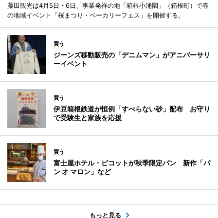
藤田観光は4月5日・6日、事業発祥の地「箱根小涌園」（箱根町）で春
の地域イベント「桜まつり・ベーカリーフェス」を開催する。
買う
ジーンズ移動販売の「デニムマン」がアニバーサリ
ーイベント
買う
伊豆箱根鉄道が恒例「すべらない砂」配布 お守り
で受験生と家族を応援
買う
富士屋ホテル・ピコットが秋季限定パン 新作「パ
ン オ マロン」など
もっと見る