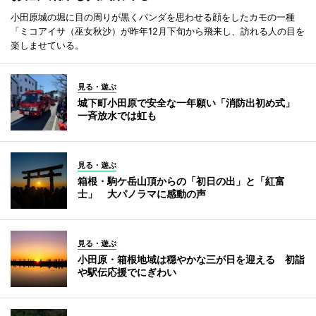
小田原城の堀に目の周りが黒くパンダを思わせる顔をしたカモの一種
「ミコアイサ（巫女秋沙）が昨年12月下旬から飛来し、訪れる人の目を
楽しませている。
見る・遊ぶ
城下町小田原で安全な一年願い「消防出初め式」
一斉放水では虹も
見る・遊ぶ
箱根・駒ケ岳山頂からの「初日の出」と「紅富
士」 大パノラマに感動の声
見る・遊ぶ
小田原・箱根地域は穏やかな三が日を迎える 初詣
や駅伝応援でにぎわい