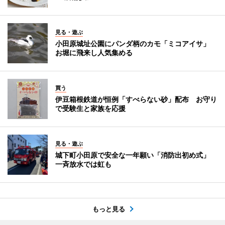
見る・遊ぶ
小田原城址公園にパンダ柄のカモ「ミコアイサ」
お堀に飛来し人気集める
買う
伊豆箱根鉄道が恒例「すべらない砂」配布 お守り
で受験生と家族を応援
見る・遊ぶ
城下町小田原で安全な一年願い「消防出初め式」
一斉放水では虹も
もっと見る