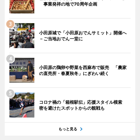
事業発祥の地で70周年企画
小田原城で「小田原おでんサミット」開催へ
－ご当地おでん一堂に
小田原の鶏卵や野菜を西麻布で販売 「農家
の直売所・春夏秋冬」にぎわい続く
コロナ禍の「箱根駅伝」応援スタイル模索
密を避けたスポットからの観戦も
もっと見る