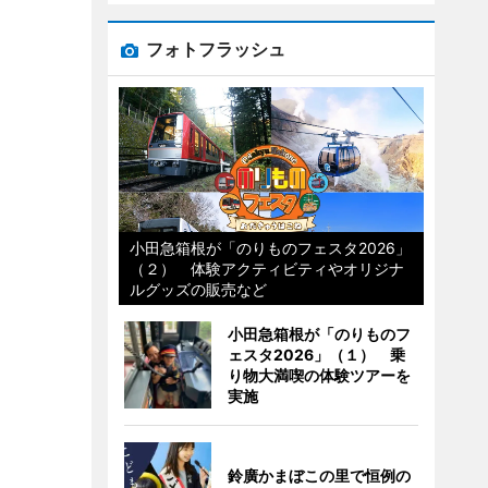
フォトフラッシュ
小田急箱根が「のりものフェスタ2026」
（２） 体験アクティビティやオリジナ
ルグッズの販売など
小田急箱根が「のりものフ
ェスタ2026」（１） 乗
り物大満喫の体験ツアーを
実施
鈴廣かまぼこの里で恒例の