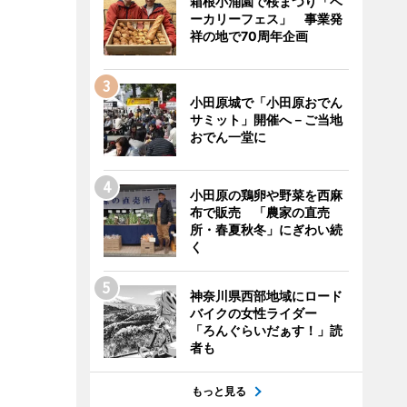
箱根小涌園で桜まつり「ベ
ーカリーフェス」 事業発
祥の地で70周年企画
小田原城で「小田原おでん
サミット」開催へ－ご当地
おでん一堂に
小田原の鶏卵や野菜を西麻
布で販売 「農家の直売
所・春夏秋冬」にぎわい続
く
神奈川県西部地域にロード
バイクの女性ライダー
「ろんぐらいだぁす！」読
者も
もっと見る