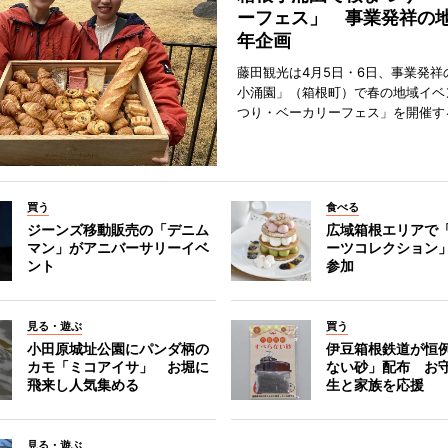
ーフェス」 事業発祥の地
年企画
藤田観光は4月5日・6日、事業発祥
小涌園」（箱根町）で春の地域イベ
つり・ベーカリーフェス」を開催す
買う
食べる
ジーンズ移動販売の「デニム
広域箱根エリアで
マン」がアニバーサリーイベ
ーツコレクション」
ント
参加
見る・遊ぶ
買う
小田原城址公園にパンダ柄の
伊豆箱根鉄道が恒
カモ「ミコアイサ」 お堀に
ない砂」配布 お
飛来し人気集める
生と家族を応援
見る・遊ぶ