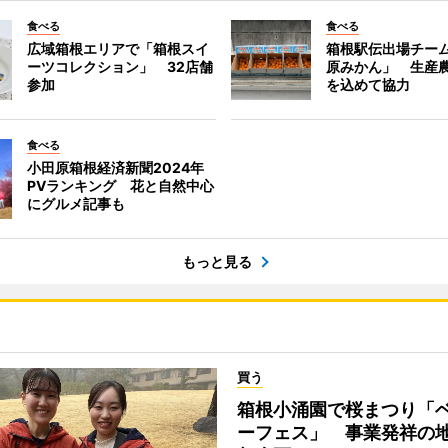
食べる
食べる
広域箱根エリアで「箱根スイ
箱根駅伝出場チー
ーツコレクション」 32店舗
原みかん」 生産
参加
を込めて協力
食べる
小田原箱根経済新聞2024年
PVランキング 花と自然中心
にグルメ記事も
もっと見る
買う
箱根小涌園で桜まつり「
ーフェス」 事業発祥の地