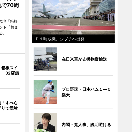
で70周
の地「箱根
ント「桜ま
る。
Ｐ１哨戒機、ジブチへ出発
在日米軍が支援物資輸送
「箱根スイ
 32店舗
プロ野球・日本ハム１―０
楽天
例「すべら
守りで受験
内閣・党人事、説明避ける