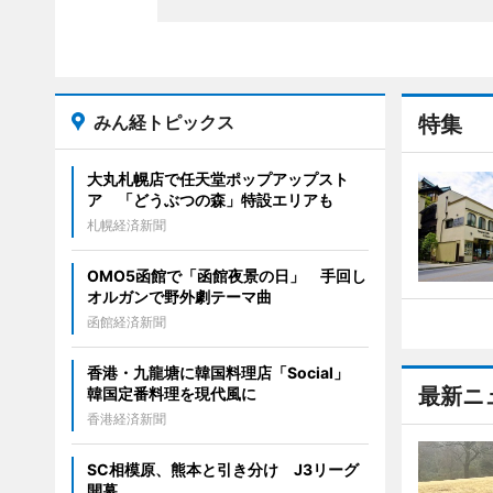
みん経トピックス
特集
大丸札幌店で任天堂ポップアップスト
ア 「どうぶつの森」特設エリアも
札幌経済新聞
OMO5函館で「函館夜景の日」 手回し
オルガンで野外劇テーマ曲
函館経済新聞
香港・九龍塘に韓国料理店「Social」
最新ニ
韓国定番料理を現代風に
香港経済新聞
SC相模原、熊本と引き分け J3リーグ
開幕