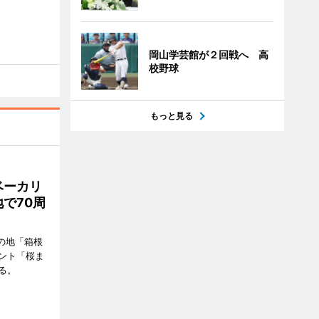
岡山学芸館が２回戦へ 高
校野球
もっと見る
ベーカリ
で70周
の地「箱根
ント「桜ま
る。