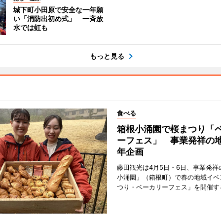
城下町小田原で安全な一年願
い「消防出初め式」 一斉放
水では虹も
もっと見る
食べる
箱根小涌園で桜まつり「
ーフェス」 事業発祥の地
年企画
藤田観光は4月5日・6日、事業発祥
小涌園」（箱根町）で春の地域イベ
つり・ベーカリーフェス」を開催す