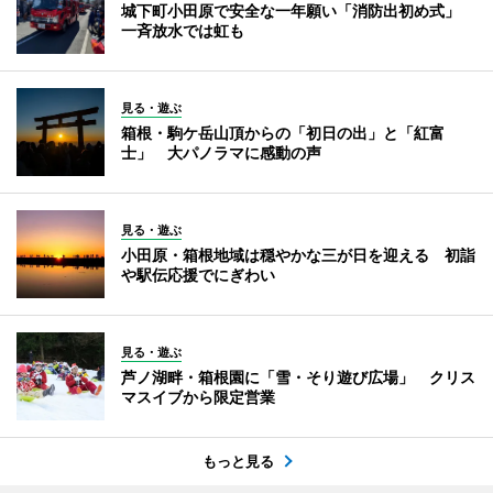
城下町小田原で安全な一年願い「消防出初め式」
一斉放水では虹も
見る・遊ぶ
箱根・駒ケ岳山頂からの「初日の出」と「紅富
士」 大パノラマに感動の声
見る・遊ぶ
小田原・箱根地域は穏やかな三が日を迎える 初詣
や駅伝応援でにぎわい
見る・遊ぶ
芦ノ湖畔・箱根園に「雪・そり遊び広場」 クリス
マスイブから限定営業
もっと見る