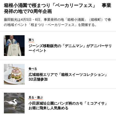
箱根小涌園で桜まつり「ベーカリーフェス」 事業
発祥の地で70周年企画
藤田観光は4月5日・6日、事業発祥の地「箱根小涌園」（箱根町）で春
の地域イベント「桜まつり・ベーカリーフェス」を開催する。
買う
ジーンズ移動販売の「デニムマン」がアニバーサリ
ーイベント
食べる
広域箱根エリアで「箱根スイーツコレクション」
32店舗参加
見る・遊ぶ
小田原城址公園にパンダ柄のカモ「ミコアイサ」
お堀に飛来し人気集める