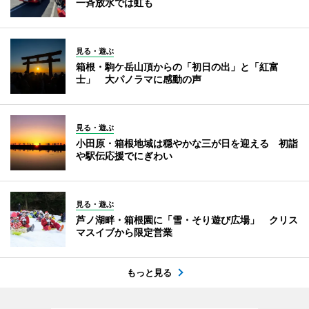
一斉放水では虹も
見る・遊ぶ
箱根・駒ケ岳山頂からの「初日の出」と「紅富
士」 大パノラマに感動の声
見る・遊ぶ
小田原・箱根地域は穏やかな三が日を迎える 初詣
や駅伝応援でにぎわい
見る・遊ぶ
芦ノ湖畔・箱根園に「雪・そり遊び広場」 クリス
マスイブから限定営業
もっと見る