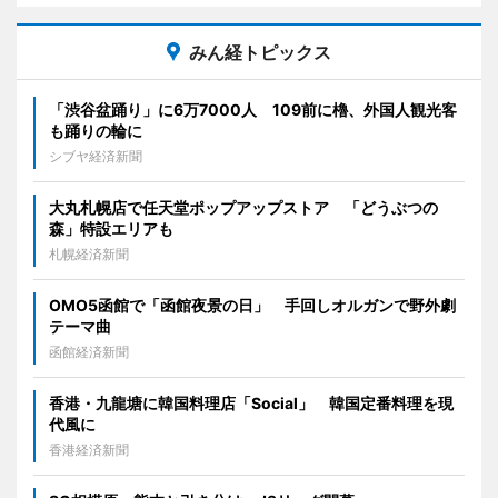
みん経トピックス
「渋谷盆踊り」に6万7000人 109前に櫓、外国人観光客
も踊りの輪に
シブヤ経済新聞
大丸札幌店で任天堂ポップアップストア 「どうぶつの
森」特設エリアも
札幌経済新聞
OMO5函館で「函館夜景の日」 手回しオルガンで野外劇
テーマ曲
函館経済新聞
香港・九龍塘に韓国料理店「Social」 韓国定番料理を現
代風に
香港経済新聞