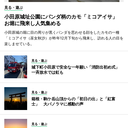
見る・遊ぶ
小田原城址公園にパンダ柄のカモ「ミコアイサ」
お堀に飛来し人気集める
小田原城の堀に目の周りが黒くパンダを思わせる顔をしたカモの一種
「ミコアイサ（巫女秋沙）が昨年12月下旬から飛来し、訪れる人の目を
楽しませている。
見る・遊ぶ
城下町小田原で安全な一年願い「消防出初め式」
一斉放水では虹も
見る・遊ぶ
箱根・駒ケ岳山頂からの「初日の出」と「紅富
士」 大パノラマに感動の声
見る・遊ぶ