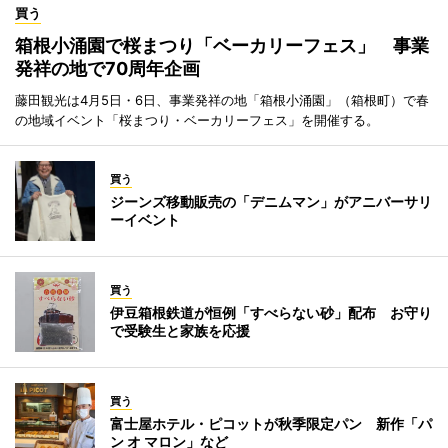
買う
箱根小涌園で桜まつり「ベーカリーフェス」 事業
発祥の地で70周年企画
藤田観光は4月5日・6日、事業発祥の地「箱根小涌園」（箱根町）で春
の地域イベント「桜まつり・ベーカリーフェス」を開催する。
買う
ジーンズ移動販売の「デニムマン」がアニバーサリ
ーイベント
買う
伊豆箱根鉄道が恒例「すべらない砂」配布 お守り
で受験生と家族を応援
買う
富士屋ホテル・ピコットが秋季限定パン 新作「パ
ン オ マロン」など