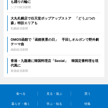
も踊りの輪に
シブヤ経済新聞
大丸札幌店で任天堂ポップアップストア 「どうぶつの
森」特設エリアも
札幌経済新聞
OMO5函館で「函館夜景の日」 手回しオルガンで野外劇
テーマ曲
函館経済新聞
香港・九龍塘に韓国料理店「Social」 韓国定番料理を現
代風に
香港経済新聞
食べる
見る・遊ぶ
買う
暮らす・働く
学ぶ・知る
特集