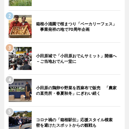
箱根小涌園で桜まつり「ベーカリーフェス」
事業発祥の地で70周年企画
小田原城で「小田原おでんサミット」開催へ
－ご当地おでん一堂に
小田原の鶏卵や野菜を西麻布で販売 「農家
の直売所・春夏秋冬」にぎわい続く
コロナ禍の「箱根駅伝」応援スタイル模索
密を避けたスポットからの観戦も