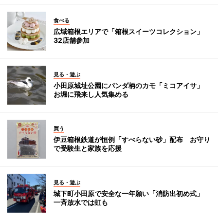
食べる
広域箱根エリアで「箱根スイーツコレクション」
32店舗参加
見る・遊ぶ
小田原城址公園にパンダ柄のカモ「ミコアイサ」
お堀に飛来し人気集める
買う
伊豆箱根鉄道が恒例「すべらない砂」配布 お守り
で受験生と家族を応援
見る・遊ぶ
城下町小田原で安全な一年願い「消防出初め式」
一斉放水では虹も