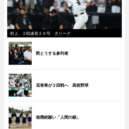
村上、２戦連発２６号 大リーグ
黙とうする参列者
花巻東が２回戦へ 高校野球
核廃絶願い「人間の鎖」