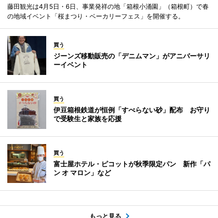
藤田観光は4月5日・6日、事業発祥の地「箱根小涌園」（箱根町）で春
の地域イベント「桜まつり・ベーカリーフェス」を開催する。
買う
ジーンズ移動販売の「デニムマン」がアニバーサリ
ーイベント
買う
伊豆箱根鉄道が恒例「すべらない砂」配布 お守り
で受験生と家族を応援
買う
富士屋ホテル・ピコットが秋季限定パン 新作「パ
ン オ マロン」など
もっと見る