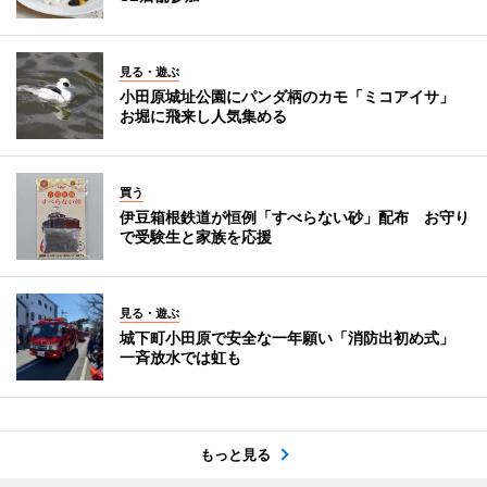
見る・遊ぶ
小田原城址公園にパンダ柄のカモ「ミコアイサ」
お堀に飛来し人気集める
買う
伊豆箱根鉄道が恒例「すべらない砂」配布 お守り
で受験生と家族を応援
見る・遊ぶ
城下町小田原で安全な一年願い「消防出初め式」
一斉放水では虹も
もっと見る