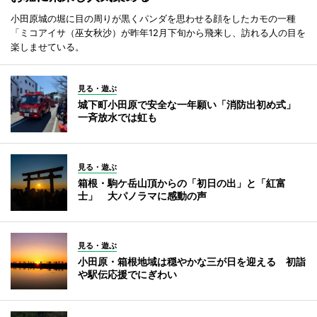
小田原城の堀に目の周りが黒くパンダを思わせる顔をしたカモの一種
「ミコアイサ（巫女秋沙）が昨年12月下旬から飛来し、訪れる人の目を
楽しませている。
見る・遊ぶ
城下町小田原で安全な一年願い「消防出初め式」
一斉放水では虹も
見る・遊ぶ
箱根・駒ケ岳山頂からの「初日の出」と「紅富
士」 大パノラマに感動の声
見る・遊ぶ
小田原・箱根地域は穏やかな三が日を迎える 初詣
や駅伝応援でにぎわい