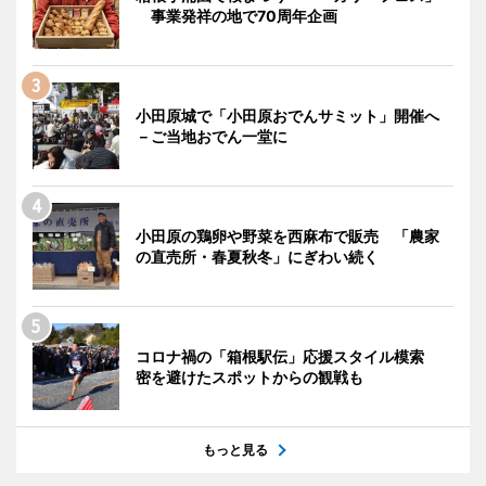
事業発祥の地で70周年企画
小田原城で「小田原おでんサミット」開催へ
－ご当地おでん一堂に
小田原の鶏卵や野菜を西麻布で販売 「農家
の直売所・春夏秋冬」にぎわい続く
コロナ禍の「箱根駅伝」応援スタイル模索
密を避けたスポットからの観戦も
もっと見る