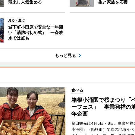
飛来し人気集める
生と家族を応援
見る・遊ぶ
城下町小田原で安全な一年願
い「消防出初め式」 一斉放
水では虹も
もっと見る
食べる
箱根小涌園で桜まつり「
ーフェス」 事業発祥の地
年企画
藤田観光は4月5日・6日、事業発祥
小涌園」（箱根町）で春の地域イベ