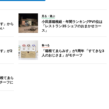
見る・遊ぶ
小田原箱根経・年間ランキングPV1位は
す」から
「レストラン35 シェフのおまかせコー
わい
ス」
食べる
す」が2
「箱根てゑらみす」が1周年 「すてきな3
人のおじさま」がモチーフ
根てゑら
モチーフに