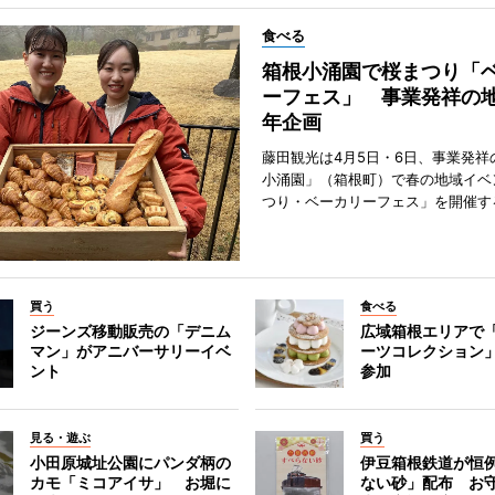
食べる
箱根小涌園で桜まつり「
ーフェス」 事業発祥の地
年企画
藤田観光は4月5日・6日、事業発祥
小涌園」（箱根町）で春の地域イベ
つり・ベーカリーフェス」を開催す
買う
食べる
ジーンズ移動販売の「デニム
広域箱根エリアで
マン」がアニバーサリーイベ
ーツコレクション」
ント
参加
見る・遊ぶ
買う
小田原城址公園にパンダ柄の
伊豆箱根鉄道が恒
カモ「ミコアイサ」 お堀に
ない砂」配布 お