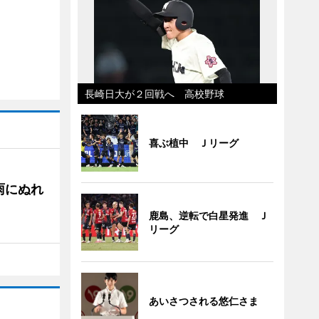
長崎日大が２回戦へ 高校野球
喜ぶ植中 Ｊリーグ
雨にぬれ
鹿島、逆転で白星発進 Ｊ
リーグ
あいさつされる悠仁さま