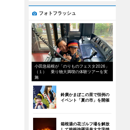
フォトフラッシュ
小田急箱根が「のりものフェスタ2026」
（１） 乗り物大満喫の体験ツアーを実
施
鈴廣かまぼこの里で恒例の
イベント「夏の市」を開催
箱根湯の花ゴルフ場を解放
して箱根強羅温泉大文字焼