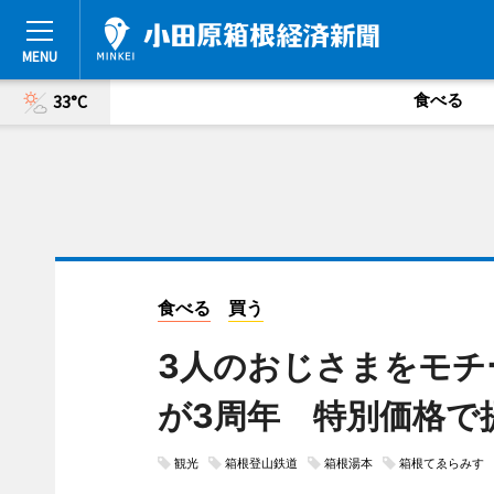
食べる
33°C
食べる
買う
3人のおじさまをモチ
が3周年 特別価格で
観光
箱根登山鉄道
箱根湯本
箱根てゑらみす