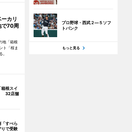
ベーカリ
プロ野球・西武２―５ソフ
で70周
トバンク
の地「箱根
ント「桜ま
もっと見る
る。
「箱根スイ
 32店舗
例「すべら
守りで受験