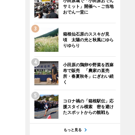
小田原城で「小田原おでん
サミット」開催へ－ご当地
おでん一堂に
箱根仙石原のススキが見
頃 太陽の光と秋風にゆら
りゆらり
小田原の鶏卵や野菜を西麻
布で販売 「農家の直売
所・春夏秋冬」にぎわい続
く
コロナ禍の「箱根駅伝」応
援スタイル模索 密を避け
たスポットからの観戦も
もっと見る