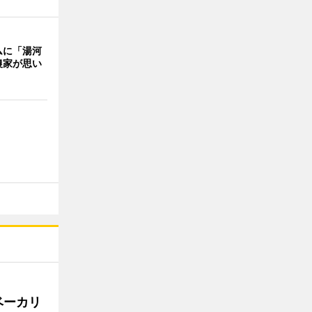
ムに「湯河
農家が思い
ベーカリ