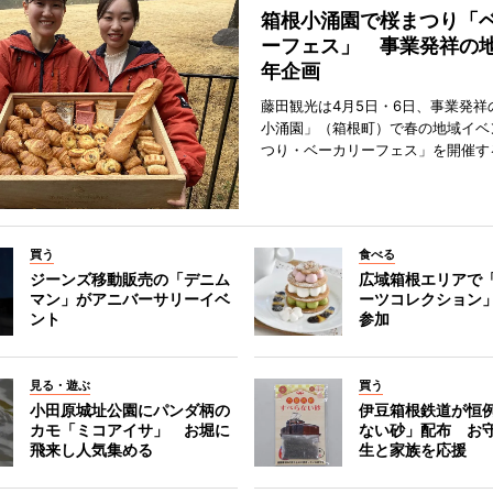
箱根小涌園で桜まつり「
ーフェス」 事業発祥の地
年企画
藤田観光は4月5日・6日、事業発祥
小涌園」（箱根町）で春の地域イベ
つり・ベーカリーフェス」を開催す
買う
食べる
ジーンズ移動販売の「デニム
広域箱根エリアで
マン」がアニバーサリーイベ
ーツコレクション」
ント
参加
見る・遊ぶ
買う
小田原城址公園にパンダ柄の
伊豆箱根鉄道が恒
カモ「ミコアイサ」 お堀に
ない砂」配布 お
飛来し人気集める
生と家族を応援