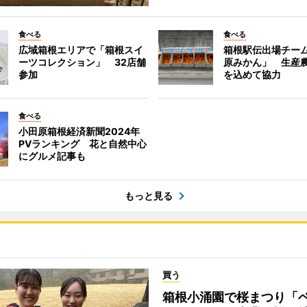
食べる
食べる
広域箱根エリアで「箱根スイ
箱根駅伝出場チー
ーツコレクション」 32店舗
原みかん」 生産
参加
を込めて協力
食べる
小田原箱根経済新聞2024年
PVランキング 花と自然中心
にグルメ記事も
もっと見る
買う
箱根小涌園で桜まつり「