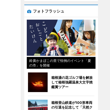
フォトフラッシュ
鈴廣かまぼこの里で恒例のイベント「夏
の市」を開催
箱根湯の花ゴルフ場を解放
して箱根強羅温泉大文字焼
鑑賞ツアー
箱根登山鉄道が100形車両
の引退を記念して「天然ク