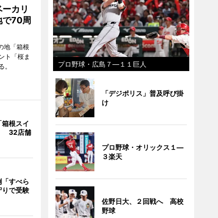
ベーカリ
で70周
の地「箱根
ント「桜ま
プロ野球・広島７―１１巨人
る。
「デジポリス」普及呼び掛
け
「箱根スイ
 32店舗
プロ野球・オリックス１―
３楽天
例「すべら
守りで受験
佐野日大、２回戦へ 高校
野球