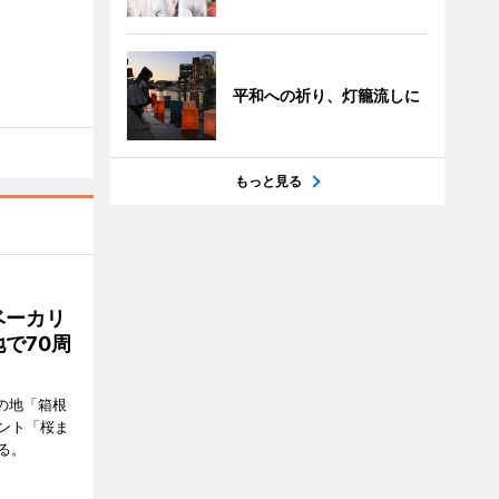
平和への祈り、灯籠流しに
もっと見る
ベーカリ
で70周
の地「箱根
ント「桜ま
る。