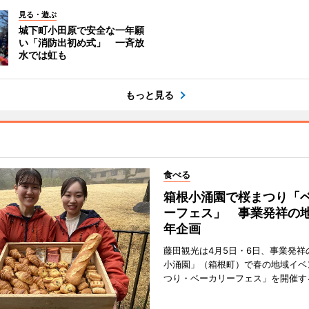
見る・遊ぶ
城下町小田原で安全な一年願
い「消防出初め式」 一斉放
水では虹も
もっと見る
食べる
箱根小涌園で桜まつり「
ーフェス」 事業発祥の地
年企画
藤田観光は4月5日・6日、事業発祥
小涌園」（箱根町）で春の地域イベ
つり・ベーカリーフェス」を開催す