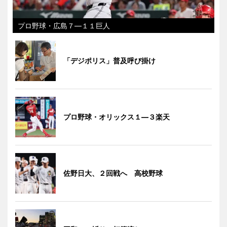
プロ野球・広島７―１１巨人
「デジポリス」普及呼び掛け
プロ野球・オリックス１―３楽天
佐野日大、２回戦へ 高校野球