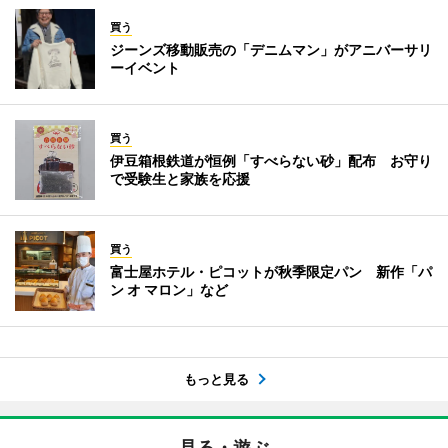
買う
ジーンズ移動販売の「デニムマン」がアニバーサリ
ーイベント
買う
伊豆箱根鉄道が恒例「すべらない砂」配布 お守り
で受験生と家族を応援
買う
富士屋ホテル・ピコットが秋季限定パン 新作「パ
ン オ マロン」など
もっと見る
見る・遊ぶ