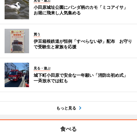
見る・遊ぶ
小田原城址公園にパンダ柄のカモ「ミコアイサ」
お堀に飛来し人気集める
買う
伊豆箱根鉄道が恒例「すべらない砂」配布 お守り
で受験生と家族を応援
見る・遊ぶ
城下町小田原で安全な一年願い「消防出初め式」
一斉放水では虹も
もっと見る
食べる