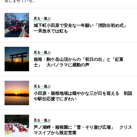
楽しませている。
見る・遊ぶ
城下町小田原で安全な一年願い「消防出初め式」
一斉放水では虹も
見る・遊ぶ
箱根・駒ケ岳山頂からの「初日の出」と「紅富
士」 大パノラマに感動の声
見る・遊ぶ
小田原・箱根地域は穏やかな三が日を迎える 初詣
や駅伝応援でにぎわい
見る・遊ぶ
芦ノ湖畔・箱根園に「雪・そり遊び広場」 クリス
マスイブから限定営業