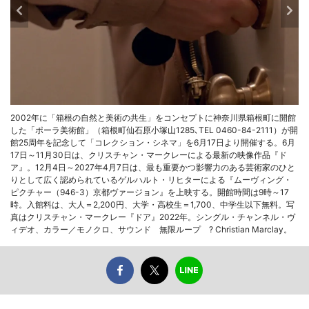
2002年に「箱根の自然と美術の共生」をコンセプトに神奈川県箱根町に開館
した「ポーラ美術館」（箱根町仙石原小塚山1285､TEL 0460-84-2111）が開
館25周年を記念して「コレクション・シネマ」を6月17日より開催する。6月
17日～11月30日は、クリスチャン・マークレーによる最新の映像作品『ド
ア』。12月4日～2027年4月7日は、最も重要かつ影響力のある芸術家のひと
りとして広く認められているゲルハルト・リヒターによる『ムーヴィング・
ピクチャー（946-3）京都ヴァージョン』を上映する。開館時間は9時～17
時。入館料は、大人＝2,200円、大学・高校生＝1,700、中学生以下無料。写
真はクリスチャン・マークレー『ドア』2022年。シングル・チャンネル・ヴ
ィデオ、カラー／モノクロ、サウンド 無限ループ ? Christian Marclay。