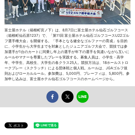
富士屋ホテル（箱根町宮ノ下）は、8月7日に富士屋ホテル仙石ゴルフコース
（箱根町仙石原1237）で、「第11回 富士屋ホテル仙石ゴルフコースU22ゴル
フ選手権大会」を開催する。「手本となる健全なゴルファーの育成」を目的
に、小学生から大学生までを対象としたジュニアゴルフ大会で、競技では参
加選手が1台のカートに同乗し年上の選手が年下の選手を気遣いながら互いに
ルールやマナーを尊重したプレーを実践する。募集人員は、小学生・高学
年、中学生、高校生、大学生の各クラス25人。競技方法は、18ホールストロ
ークプレー（スクラッチ）による団体戦と個人戦。ルールは、JGAゴルフ規
則およびローカルルール。参加費は、5,000円、プレーフィは、5,800円。参
加申し込みは、富士屋ホテル仙石ゴルフコースのホームページから。