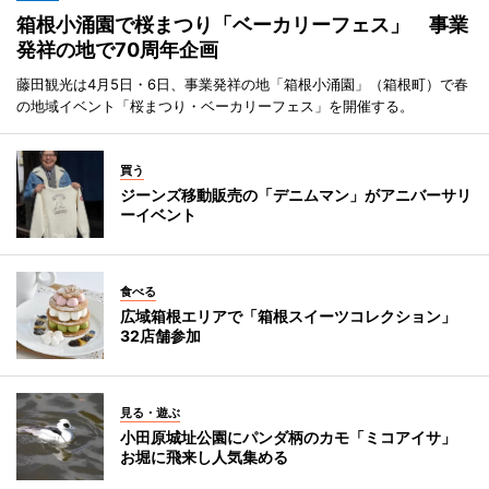
箱根小涌園で桜まつり「ベーカリーフェス」 事業
発祥の地で70周年企画
藤田観光は4月5日・6日、事業発祥の地「箱根小涌園」（箱根町）で春
の地域イベント「桜まつり・ベーカリーフェス」を開催する。
買う
ジーンズ移動販売の「デニムマン」がアニバーサリ
ーイベント
食べる
広域箱根エリアで「箱根スイーツコレクション」
32店舗参加
見る・遊ぶ
小田原城址公園にパンダ柄のカモ「ミコアイサ」
お堀に飛来し人気集める