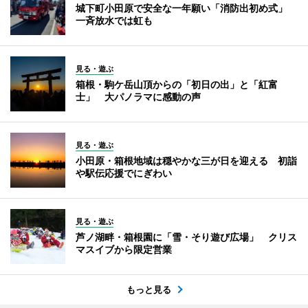
城下町小田原で安全な一年願い「消防出初め式」
一斉放水では虹も
見る・遊ぶ
箱根・駒ケ岳山頂からの「初日の出」と「紅富
士」 大パノラマに感動の声
見る・遊ぶ
小田原・箱根地域は穏やかな三が日を迎える 初詣
や駅伝応援でにぎわい
見る・遊ぶ
芦ノ湖畔・箱根園に「雪・そり遊び広場」 クリス
マスイブから限定営業
もっと見る