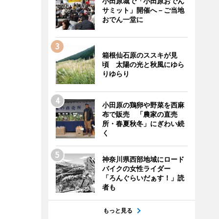
小田原城で「小田原おでん
サミット」開催へ－ご当地
おでん一堂に
箱根仙石原のススキが見
頃 太陽の光と秋風にゆら
りゆらり
小田原の鶏卵や野菜を西麻
布で販売 「農家の直売
所・春夏秋冬」にぎわい続
く
神奈川県西部地域にロード
バイクの女性ライダー
「ろんぐらいだぁす！」読
者も
もっと見る