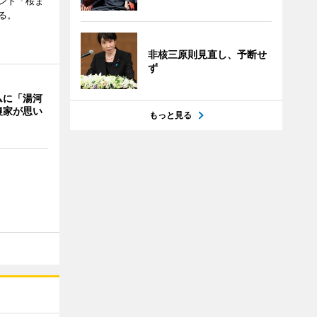
ント「桜ま
る。
非核三原則見直し、予断せ
ず
ムに「湯河
農家が思い
もっと見る