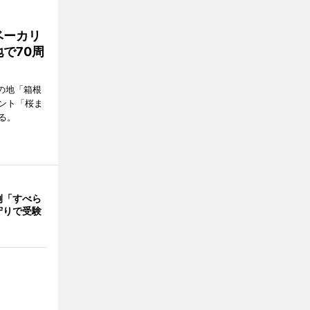
ベーカリ
で70周
の地「箱根
ント「桜ま
る。
例「すべら
守りで受験