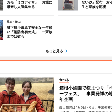
カモ「ミコアイサ」 お堀に
ない砂」配布 お
飛来し人気集める
生と家族を応援
見る・遊ぶ
城下町小田原で安全な一年願
い「消防出初め式」 一斉放
水では虹も
もっと見る
食べる
箱根小涌園で桜まつり「
ーフェス」 事業発祥の地
年企画
藤田観光は4月5日・6日、事業発祥