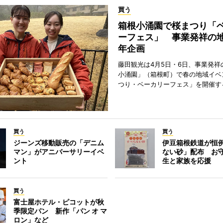
買う
箱根小涌園で桜まつり「
ーフェス」 事業発祥の地
年企画
藤田観光は4月5日・6日、事業発祥
小涌園」（箱根町）で春の地域イベ
つり・ベーカリーフェス」を開催す
買う
買う
ジーンズ移動販売の「デニム
伊豆箱根鉄道が恒
マン」がアニバーサリーイベ
ない砂」配布 お
ント
生と家族を応援
買う
富士屋ホテル・ピコットが秋
季限定パン 新作「パン オ マ
ロン」など