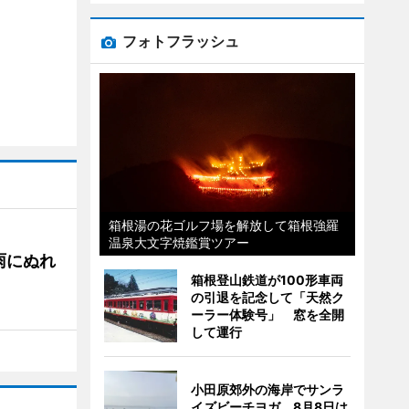
フォトフラッシュ
箱根湯の花ゴルフ場を解放して箱根強羅
温泉大文字焼鑑賞ツアー
雨にぬれ
箱根登山鉄道が100形車両
の引退を記念して「天然ク
ーラー体験号」 窓を全開
して運行
小田原郊外の海岸でサンラ
イズビーチヨガ 8月8日は