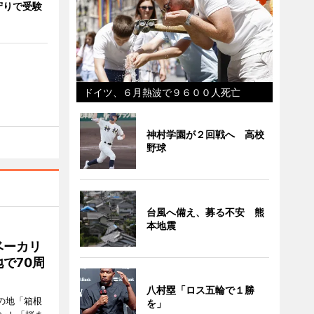
守りで受験
ドイツ、６月熱波で９６００人死亡
神村学園が２回戦へ 高校
野球
台風へ備え、募る不安 熊
本地震
ベーカリ
で70周
八村塁「ロス五輪で１勝
の地「箱根
を」