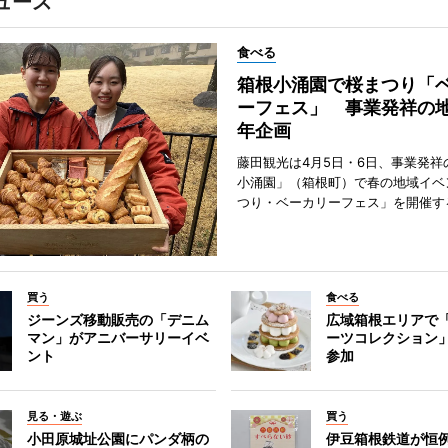
ュース
食べる
箱根小涌園で桜まつり「
ーフェス」 事業発祥の地
年企画
藤田観光は4月5日・6日、事業発祥
小涌園」（箱根町）で春の地域イベ
つり・ベーカリーフェス」を開催す
買う
食べる
ジーンズ移動販売の「デニム
広域箱根エリアで
マン」がアニバーサリーイベ
ーツコレクション」
ント
参加
見る・遊ぶ
買う
小田原城址公園にパンダ柄の
伊豆箱根鉄道が恒