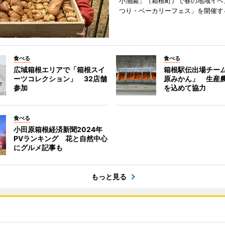
小涌園」（箱根町）で春の地域イベ
つり・ベーカリーフェス」を開催す
食べる
食べる
広域箱根エリアで「箱根スイ
箱根駅伝出場チー
ーツコレクション」 32店舗
原みかん」 生産
参加
を込めて協力
食べる
小田原箱根経済新聞2024年
PVランキング 花と自然中心
にグルメ記事も
もっと見る