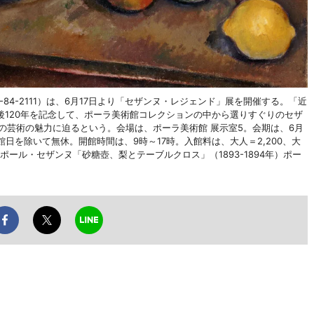
60-84-2111）は、6月17日より「セザンヌ・レジェンド」展を開催する。「近
120年を記念して、ポーラ美術館コレクションの中から選りすぐりのセザ
の芸術の魅力に迫るという。会場は、ポーラ美術館 展示室5。会期は、6月
休館日を除いて無休。開館時間は、9時～17時。入館料は、大人＝2,200、大
ポール・セザンヌ「砂糖壺、梨とテーブルクロス」（1893-1894年）ポー