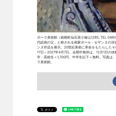
ポーラ美術館（箱根町仙石原小塚山1285､TEL 04
代絵画の父」と称される画家ポール・セザンヌの没後
ンヌ作品を展示。20世紀美術に革命をもたらしたそ
17日～2027年4月7日。会期中無休は、12月1日の
学・高校生＝1,700円、中学生以下＝無料。写真は、
ラ美術館。