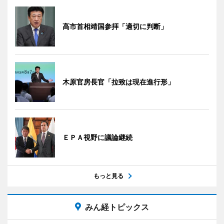
高市首相靖国参拝「適切に判断」
木原官房長官「拉致は現在進行形」
ＥＰＡ視野に議論継続
もっと見る
みん経トピックス