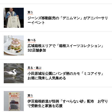
買う
ジーンズ移動販売の「デニムマン」がアニバーサリ
ーイベント
食べる
広域箱根エリアで「箱根スイーツコレクション」
32店舗参加
見る・遊ぶ
小田原城址公園にパンダ柄のカモ「ミコアイサ」
お堀に飛来し人気集める
買う
伊豆箱根鉄道が恒例「すべらない砂」配布 お守り
で受験生と家族を応援