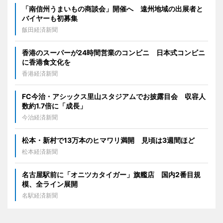
「南信州うまいもの商談会」開催へ 遠州地域の出展者と
バイヤーも初募集
飯田経済新聞
香港のスーパーが24時間営業のコンビニ 日本式コンビニ
に香港食文化を
香港経済新聞
FC今治・アシックス里山スタジアムでお披露目会 収容人
数約1.7倍に「成長」
今治経済新聞
松本・新村で13万本のヒマワリ満開 見頃は3週間ほど
松本経済新聞
名古屋駅前に「オニツカタイガー」旗艦店 国内2番目規
模、全ライン展開
名駅経済新聞