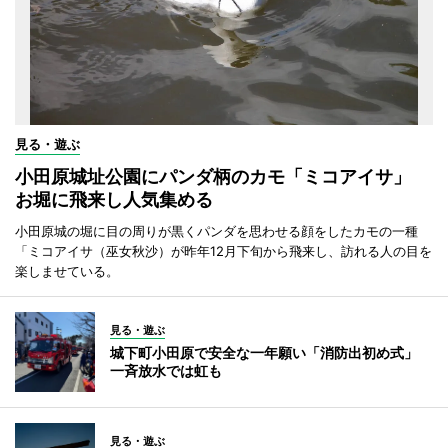
見る・遊ぶ
小田原城址公園にパンダ柄のカモ「ミコアイサ」
お堀に飛来し人気集める
小田原城の堀に目の周りが黒くパンダを思わせる顔をしたカモの一種
「ミコアイサ（巫女秋沙）が昨年12月下旬から飛来し、訪れる人の目を
楽しませている。
見る・遊ぶ
城下町小田原で安全な一年願い「消防出初め式」
一斉放水では虹も
見る・遊ぶ