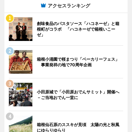
アクセスランキング
創味食品のパスタソース「ハコネーゼ」と箱
根町がコラボ 「ハコネーゼで箱根いこー
ゼ」
箱根小涌園で桜まつり「ベーカリーフェス」
事業発祥の地で70周年企画
小田原城で「小田原おでんサミット」開催へ
－ご当地おでん一堂に
箱根仙石原のススキが見頃 太陽の光と秋風
にゆらりゆらり