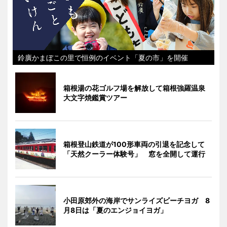
鈴廣かまぼこの里で恒例のイベント「夏の市」を開催
箱根湯の花ゴルフ場を解放して箱根強羅温泉
大文字焼鑑賞ツアー
箱根登山鉄道が100形車両の引退を記念して
「天然クーラー体験号」 窓を全開して運行
小田原郊外の海岸でサンライズビーチヨガ 8
月8日は「夏のエンジョイヨガ」