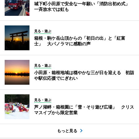
城下町小田原で安全な一年願い「消防出初め式」
一斉放水では虹も
見る・遊ぶ
箱根・駒ケ岳山頂からの「初日の出」と「紅富
士」 大パノラマに感動の声
見る・遊ぶ
小田原・箱根地域は穏やかな三が日を迎える 初詣
や駅伝応援でにぎわい
見る・遊ぶ
芦ノ湖畔・箱根園に「雪・そり遊び広場」 クリス
マスイブから限定営業
もっと見る