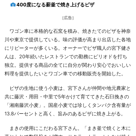
400度になる薪釜で焼き上げるピザ
［広告］
ワゴン車に本格的な石窯を積み、焼きたてのピザを神奈
川や東京で提供している。味の評価が高まり出店した各地
にリピーターが多くいる。オーナーでピザ職人の宮下健さ
んは、20年続いたレストランでの勤務にピリオドを打ち
独立。提供する商品の全てに自分が関わり安心でおいしい
料理を提供したいとワゴン車での移動販売を開始した。
ピザの生地に使う小麦は、宮下さんが仲間や地元農家と
共に藤沢・用田・中里で5年かけて育ててきた石臼挽きの
「湘南藤沢小麦」。国産小麦では珍しくタンパク含有量が
13.8パーセントと高く、旨みのあるピザに焼き上がる。
まきの使用にこだわる宮下さん。「まき釜で焼くと木に