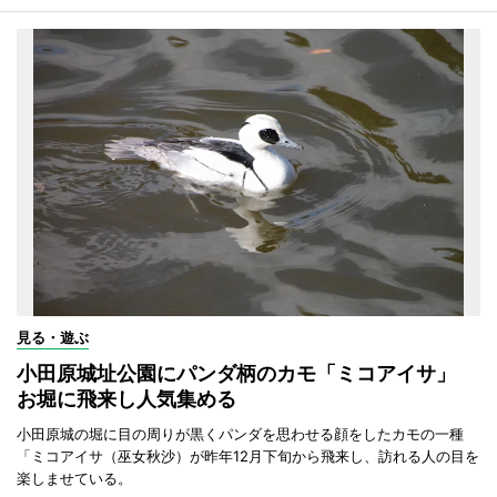
見る・遊ぶ
小田原城址公園にパンダ柄のカモ「ミコアイサ」
お堀に飛来し人気集める
小田原城の堀に目の周りが黒くパンダを思わせる顔をしたカモの一種
「ミコアイサ（巫女秋沙）が昨年12月下旬から飛来し、訪れる人の目を
楽しませている。