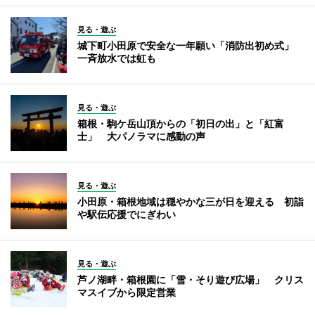
見る・遊ぶ
城下町小田原で安全な一年願い「消防出初め式」
一斉放水では虹も
見る・遊ぶ
箱根・駒ケ岳山頂からの「初日の出」と「紅富
士」 大パノラマに感動の声
見る・遊ぶ
小田原・箱根地域は穏やかな三が日を迎える 初詣
や駅伝応援でにぎわい
見る・遊ぶ
芦ノ湖畔・箱根園に「雪・そり遊び広場」 クリス
マスイブから限定営業