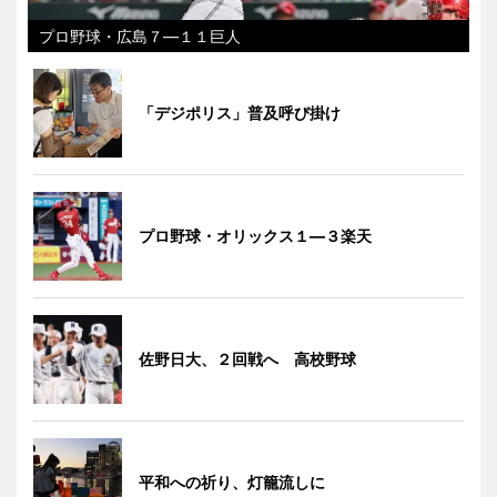
プロ野球・広島７―１１巨人
「デジポリス」普及呼び掛け
プロ野球・オリックス１―３楽天
佐野日大、２回戦へ 高校野球
平和への祈り、灯籠流しに