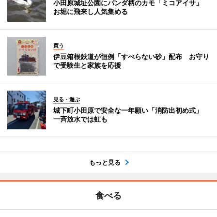
小田原城址公園にパンダ柄のカモ「ミコアイサ」
お堀に飛来し人気集める
買う
伊豆箱根鉄道が恒例「すべらない砂」配布 お守り
で受験生と家族を応援
見る・遊ぶ
城下町小田原で安全な一年願い「消防出初め式」
一斉放水では虹も
もっと見る
食べる