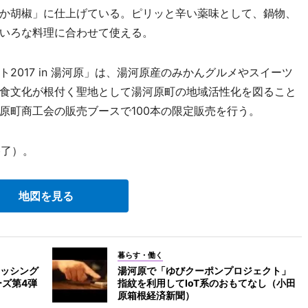
か胡椒」に仕上げている。ピリッと辛い薬味として、鍋物、
いろな料理に合わせて使える。
017 in 湯河原」は、湯河原産のみかんグルメやスイーツ
食文化が根付く聖地として湯河原町の地域活性化を図ること
原町商工会の販売ブースで100本の限定販売を行う。
終了）。
地図を見る
暮らす・働く
ッシング
湯河原で「ゆびクーポンプロジェクト」
ーズ第4弾
指紋を利用してIoT系のおもてなし（小田
原箱根経済新聞）