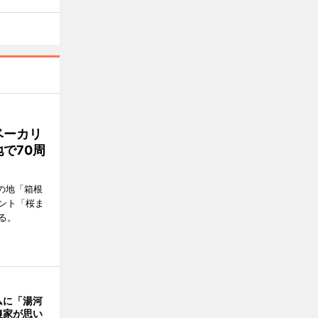
ベーカリ
で70周
の地「箱根
ント「桜ま
る。
ムに「湯河
農家が思い