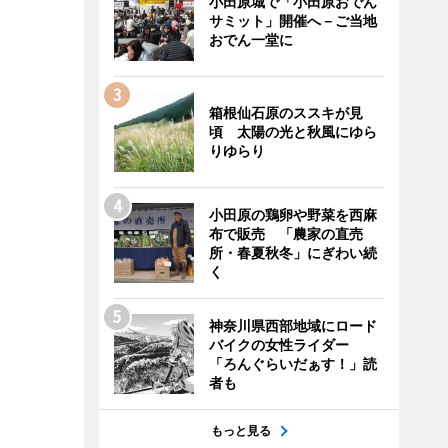
小田原城で「小田原おでん
サミット」開催へ－ご当地
おでん一堂に
箱根仙石原のススキが見
頃 太陽の光と秋風にゆら
りゆらり
小田原の鶏卵や野菜を西麻
布で販売 「農家の直売
所・春夏秋冬」にぎわい続
く
神奈川県西部地域にロード
バイクの女性ライダー
「ろんぐらいだぁす！」読
者も
もっと見る