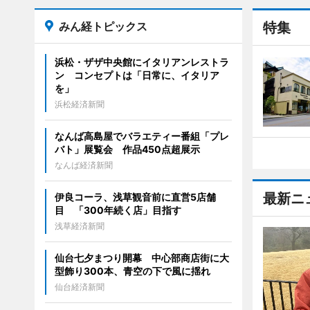
みん経トピックス
特集
浜松・ザザ中央館にイタリアンレストラ
ン コンセプトは「日常に、イタリア
を」
浜松経済新聞
なんば高島屋でバラエティー番組「プレ
バト」展覧会 作品450点超展示
なんば経済新聞
最新ニ
伊良コーラ、浅草観音前に直営5店舗
目 「300年続く店」目指す
浅草経済新聞
仙台七夕まつり開幕 中心部商店街に大
型飾り300本、青空の下で風に揺れ
仙台経済新聞