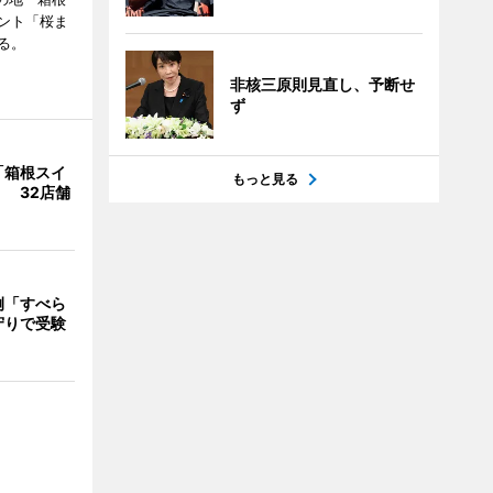
ント「桜ま
る。
非核三原則見直し、予断せ
ず
「箱根スイ
もっと見る
 32店舗
例「すべら
守りで受験