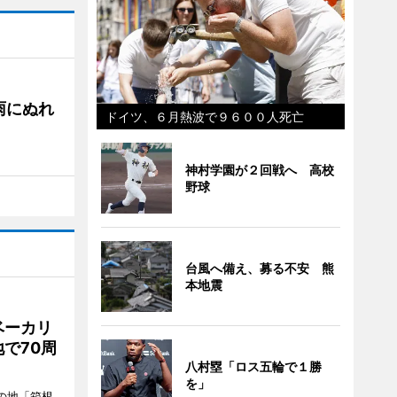
雨にぬれ
ドイツ、６月熱波で９６００人死亡
神村学園が２回戦へ 高校
野球
台風へ備え、募る不安 熊
本地震
ベーカリ
で70周
八村塁「ロス五輪で１勝
を」
の地「箱根