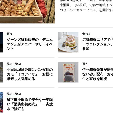
小涌園」（箱根町）で春の地域イベ
つり・ベーカリーフェス」を開催す
買う
食べる
ジーンズ移動販売の「デニム
広域箱根エリアで
マン」がアニバーサリーイベ
ーツコレクション」
ント
参加
見る・遊ぶ
買う
小田原城址公園にパンダ柄の
伊豆箱根鉄道が恒
カモ「ミコアイサ」 お堀に
ない砂」配布 お
飛来し人気集める
生と家族を応援
見る・遊ぶ
城下町小田原で安全な一年願
い「消防出初め式」 一斉放
水では虹も