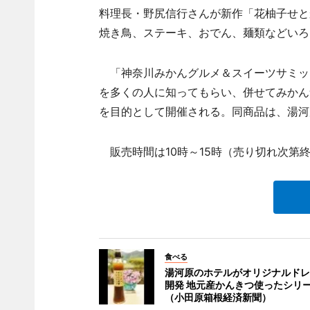
料理長・野尻信行さんが新作「花柚子せと
焼き鳥、ステーキ、おでん、麺類などいろ
「神奈川みかんグルメ＆スイーツサミット2
を多くの人に知ってもらい、併せてみかん
を目的として開催される。同商品は、湯河
販売時間は10時～15時（売り切れ次第
食べる
湯河原のホテルがオリジナルドレ
開発 地元産かんきつ使ったシリ
（小田原箱根経済新聞）