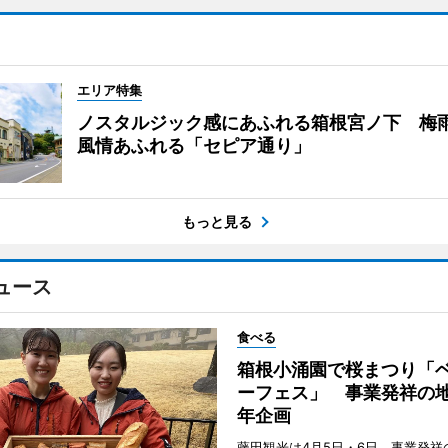
エリア特集
ノスタルジック感にあふれる箱根宮ノ下 梅
風情あふれる「セピア通り」
もっと見る
ュース
食べる
箱根小涌園で桜まつり「
ーフェス」 事業発祥の地
年企画
藤田観光は4月5日・6日、事業発祥