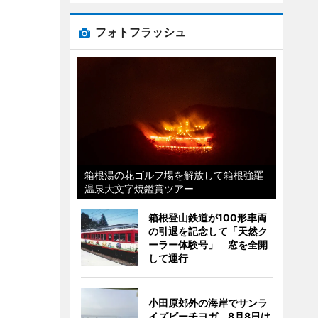
フォトフラッシュ
箱根湯の花ゴルフ場を解放して箱根強羅
温泉大文字焼鑑賞ツアー
箱根登山鉄道が100形車両
の引退を記念して「天然ク
ーラー体験号」 窓を全開
して運行
小田原郊外の海岸でサンラ
イズビーチヨガ 8月8日は