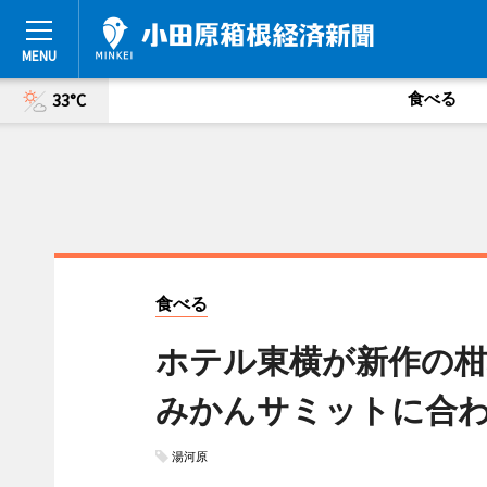
食べる
33°C
食べる
ホテル東横が新作の
みかんサミットに合
湯河原