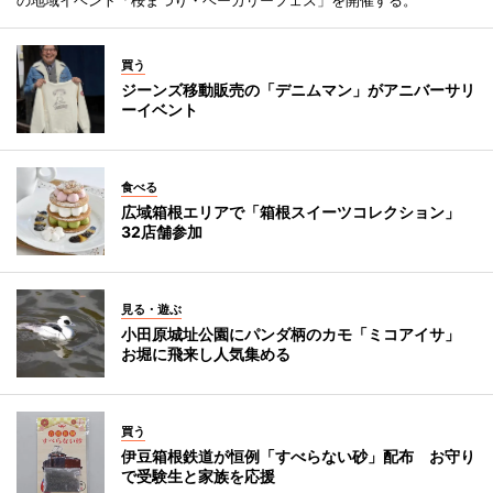
の地域イベント「桜まつり・ベーカリーフェス」を開催する。
買う
ジーンズ移動販売の「デニムマン」がアニバーサリ
ーイベント
食べる
広域箱根エリアで「箱根スイーツコレクション」
32店舗参加
見る・遊ぶ
小田原城址公園にパンダ柄のカモ「ミコアイサ」
お堀に飛来し人気集める
買う
伊豆箱根鉄道が恒例「すべらない砂」配布 お守り
で受験生と家族を応援