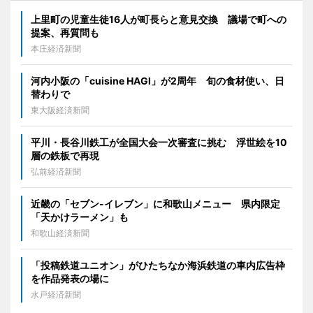
上里町の児童生徒16人が町長らと意見交換 議場で町への
提案、再質問も
本庄経済新聞
河内小阪の「cuisine HAGI」が2周年 旬の食材使い、日
替わりで
東大阪経済新聞
平川・長谷川鉄工が全国大会一次審査に挑む 浮世絵を10
層の鉄板で再現
弘前経済新聞
近畿の「セブン-イレブン」に和歌山メニュー 県内限定
「天かけラーメン」も
和歌山経済新聞
「投稿鉄道ユニオン」がひたちなか海浜鉄道の車内広告枠
を作品発表の場に
水戸経済新聞