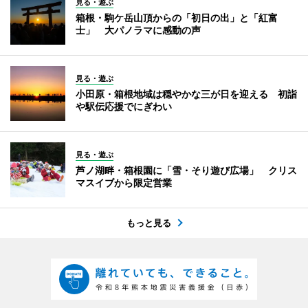
見る・遊ぶ
箱根・駒ケ岳山頂からの「初日の出」と「紅富
士」 大パノラマに感動の声
見る・遊ぶ
小田原・箱根地域は穏やかな三が日を迎える 初詣
や駅伝応援でにぎわい
見る・遊ぶ
芦ノ湖畔・箱根園に「雪・そり遊び広場」 クリス
マスイブから限定営業
もっと見る