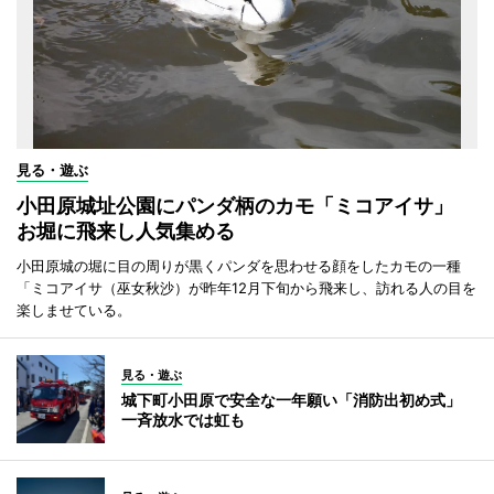
見る・遊ぶ
小田原城址公園にパンダ柄のカモ「ミコアイサ」
お堀に飛来し人気集める
小田原城の堀に目の周りが黒くパンダを思わせる顔をしたカモの一種
「ミコアイサ（巫女秋沙）が昨年12月下旬から飛来し、訪れる人の目を
楽しませている。
見る・遊ぶ
城下町小田原で安全な一年願い「消防出初め式」
一斉放水では虹も