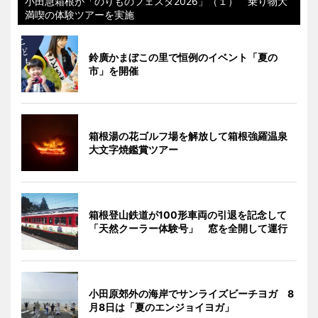
小田急箱根が「のりものフェスタ2026」（１） 乗り物大
満喫の体験ツアーを実施
鈴廣かまぼこの里で恒例のイベント「夏の
市」を開催
箱根湯の花ゴルフ場を解放して箱根強羅温泉
大文字焼鑑賞ツアー
箱根登山鉄道が100形車両の引退を記念して
「天然クーラー体験号」 窓を全開して運行
小田原郊外の海岸でサンライズビーチヨガ 8
月8日は「夏のエンジョイヨガ」