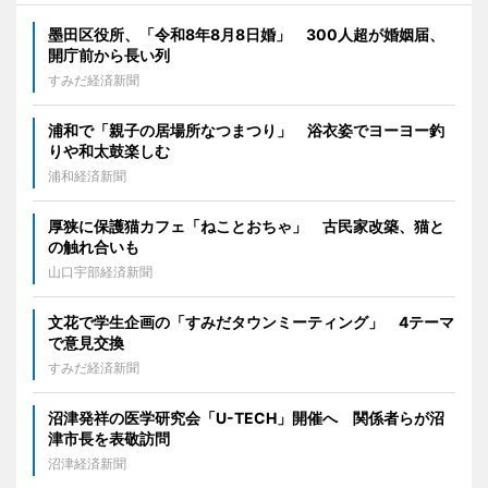
墨田区役所、「令和8年8月8日婚」 300人超が婚姻届、
開庁前から長い列
すみだ経済新聞
浦和で「親子の居場所なつまつり」 浴衣姿でヨーヨー釣
りや和太鼓楽しむ
浦和経済新聞
厚狭に保護猫カフェ「ねことおちゃ」 古民家改築、猫と
の触れ合いも
山口宇部経済新聞
文花で学生企画の「すみだタウンミーティング」 4テーマ
で意見交換
すみだ経済新聞
沼津発祥の医学研究会「U-TECH」開催へ 関係者らが沼
津市長を表敬訪問
沼津経済新聞