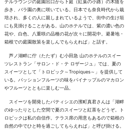
テルラウンジの庭園出口から下庭（紅葉の小路）の木陰を
歩き、バラ園の奥に咲いている。日本でも奈良時代から栽
培され、多くの人に親しまれているようで、街中の生け垣
にも見掛けることがある。山のホテルでは、紫の濃い色の
花や、白色、八重咲の品種の花が次々に開花中。避暑地・
箱根での庭園散策を楽しんでもらえれば」と話す。
芦ノ湖畔に佇（たたず）む小田急 山のホテルのスイー
ツレストラン「サロン・ド・テ ロザージュ」では、夏の
スイーツとして「トロピック～Tropiques～」を提供して
いる。パッションフルーツの味をパイナップルのマカロン
やフルーツとともに楽しむ一品。
スイーツを開発したパティシエの濱町真君さんは「湖畔
のゆったりとした空間で夏のスイーツと紅茶をどうぞ。ト
ロピックは私の自信作。テラス席の用意もあるので箱根の
自然の中でひと時を過ごしてもらえれば」と呼び掛ける。