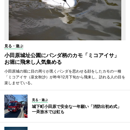
見る・遊ぶ
小田原城址公園にパンダ柄のカモ「ミコアイサ」
お堀に飛来し人気集める
小田原城の堀に目の周りが黒くパンダを思わせる顔をしたカモの一種
「ミコアイサ（巫女秋沙）が昨年12月下旬から飛来し、訪れる人の目を
楽しませている。
見る・遊ぶ
城下町小田原で安全な一年願い「消防出初め式」
一斉放水では虹も