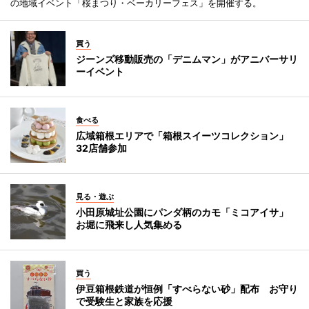
の地域イベント「桜まつり・ベーカリーフェス」を開催する。
買う
ジーンズ移動販売の「デニムマン」がアニバーサリ
ーイベント
食べる
広域箱根エリアで「箱根スイーツコレクション」
32店舗参加
見る・遊ぶ
小田原城址公園にパンダ柄のカモ「ミコアイサ」
お堀に飛来し人気集める
買う
伊豆箱根鉄道が恒例「すべらない砂」配布 お守り
で受験生と家族を応援