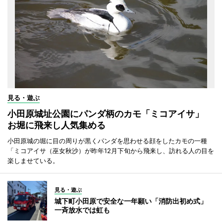
見る・遊ぶ
小田原城址公園にパンダ柄のカモ「ミコアイサ」
お堀に飛来し人気集める
小田原城の堀に目の周りが黒くパンダを思わせる顔をしたカモの一種
「ミコアイサ（巫女秋沙）が昨年12月下旬から飛来し、訪れる人の目を
楽しませている。
見る・遊ぶ
城下町小田原で安全な一年願い「消防出初め式」
一斉放水では虹も