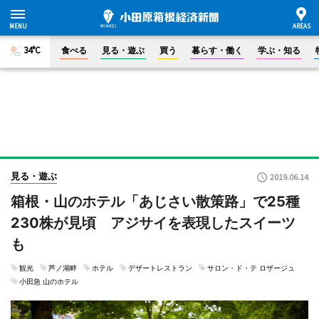
34°C
食べる
見る・遊ぶ
買う
暮らす・働く
学ぶ・知る
見る・遊ぶ
2019.06.14
箱根・山のホテル「あじさい散策路」で25種
230株が見頃 アジサイを表現したスイーツ
も
観光
芦ノ湖畔
ホテル
デザートレストラン
サロン・ド・テ ロザージュ
小田急 山のホテル