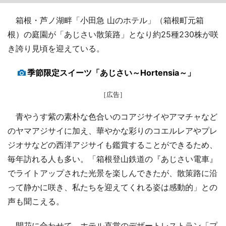
箱根・芦ノ湖畔「小田急 山のホテル」（箱根町元箱
根）の庭園が「あじさい散策路」となり約25種230株が咲
き誇り見頃を迎えている。
季節限定スイーツ「あじさい～Hortensia～」
［広告］
青やうす紫の素朴な色合いのコアジサイやアマチャなど
のヤマアジサイに加え、華やかな彩りのコエルレアやプレ
ジオサなどの西洋アジサイも鑑賞することができるため、
毎年訪れる人も多い。「箱根登山鉄道の『あじさい電車』
でライトアップされた光景を楽しんできたが、散策路に沿
って静かに咲き、私たちを迎えてくれる姿は感動的」との
声も聞こえる。
開花に合わせて、ホテル直営のデザートレストラン「プ