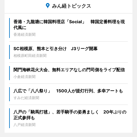
みん経トピックス
香港・九龍塘に韓国料理店「Social」 韓国定番料理を現
代風に
香港経済新聞
SC相模原、熊本と引き分け J3リーグ開幕
相模原町田経済新聞
関門海峡花火大会、無料エリアなしの門司側をライブ配信
小倉経済新聞
八広で「八八祭り」 1500人が提灯行列、多幸アートも
すみだ経済新聞
八戸の「騎馬打毬」、若手騎手の姿勇ましく 20年ぶりの
正式参拝も
八戸経済新聞