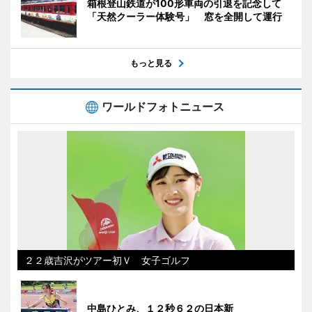
箱根登山鉄道が100形車両の引退を記念して
「天然クーラー体験号」 窓を全開して運行
もっと見る
ワールドフォトニュース
２２歳吉沢がツアー初Ｖ 女子ゴルフ
中島ひとみ、１２秒６２の日本新