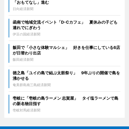
「おもてなし」進む
日向経済新聞
函南で地域交流イベント「D-Cカフェ」 夏休みの子ども
連れでにぎわう
伊豆の国経済新聞
飯田で「小さな体験マルシェ」 好きを仕事にしている6店
が日替わり出店
飯田経済新聞
徳之島「ユイの島で結ぶ太鼓祭り」 9年ぶりの開催で島を
沸かせる
奄美群島南三島経済新聞
壱岐に「壱岐の島ラーメン 志賀屋」 タイ塩ラーメンで島
の新名物目指す
壱岐対馬経済新聞