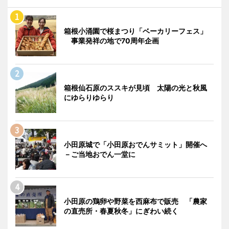
箱根小涌園で桜まつり「ベーカリーフェス」
事業発祥の地で70周年企画
箱根仙石原のススキが見頃 太陽の光と秋風
にゆらりゆらり
小田原城で「小田原おでんサミット」開催へ
－ご当地おでん一堂に
小田原の鶏卵や野菜を西麻布で販売 「農家
の直売所・春夏秋冬」にぎわい続く