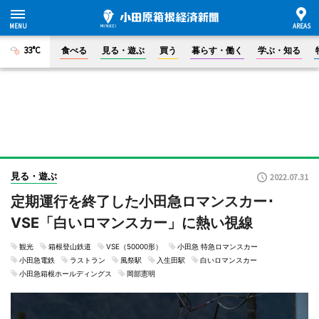
33°C
食べる
見る・遊ぶ
買う
暮らす・働く
学ぶ・知る
見る・遊ぶ
2022.07.31
定期運行を終了した小田急ロマンスカー･
VSE「白いロマンスカー」に熱い視線
観光
箱根登山鉄道
VSE（50000形）
小田急 特急ロマンスカー
小田急電鉄
ラストラン
風祭駅
入生田駅
白いロマンスカー
小田急箱根ホールディングス
岡部憲明