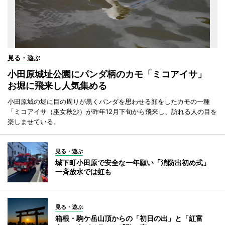
見る・遊ぶ
小田原城址公園にパンダ柄のカモ「ミコアイサ」
お堀に飛来し人気集める
小田原城の堀に目の周りが黒くパンダを思わせる顔をしたカモの一種
「ミコアイサ（巫女秋沙）が昨年12月下旬から飛来し、訪れる人の目を
楽しませている。
見る・遊ぶ
城下町小田原で安全な一年願い「消防出初め式」
一斉放水では虹も
見る・遊ぶ
箱根・駒ケ岳山頂からの「初日の出」と「紅富