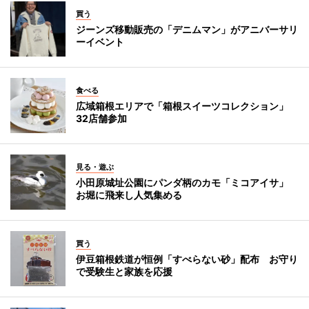
買う
ジーンズ移動販売の「デニムマン」がアニバーサリ
ーイベント
食べる
広域箱根エリアで「箱根スイーツコレクション」
32店舗参加
見る・遊ぶ
小田原城址公園にパンダ柄のカモ「ミコアイサ」
お堀に飛来し人気集める
買う
伊豆箱根鉄道が恒例「すべらない砂」配布 お守り
で受験生と家族を応援