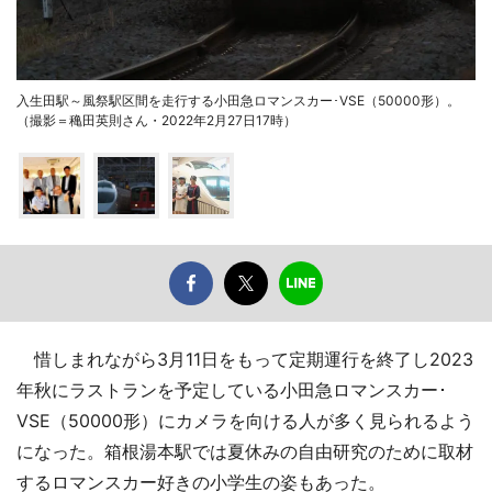
入生田駅～風祭駅区間を走行する小田急ロマンスカー･VSE（50000形）。
（撮影＝穐田英則さん・2022年2月27日17時）
惜しまれながら3月11日をもって定期運行を終了し2023
年秋にラストランを予定している小田急ロマンスカー･
VSE（50000形）にカメラを向ける人が多く見られるよう
になった。箱根湯本駅では夏休みの自由研究のために取材
するロマンスカー好きの小学生の姿もあった。