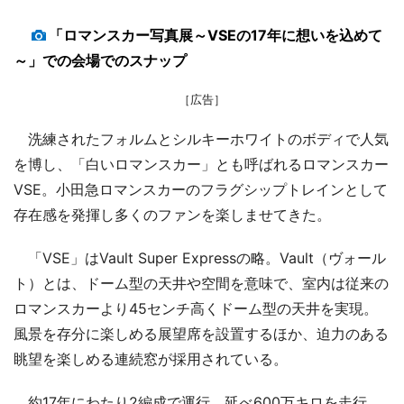
「ロマンスカー写真展～VSEの17年に想いを込めて
～」での会場でのスナップ
［広告］
洗練されたフォルムとシルキーホワイトのボディで人気
を博し、「白いロマンスカー」とも呼ばれるロマンスカー
VSE。小田急ロマンスカーのフラグシップトレインとして
存在感を発揮し多くのファンを楽しませてきた。
「VSE」はVault Super Expressの略。Vault（ヴォール
ト）とは、ドーム型の天井や空間を意味で、室内は従来の
ロマンスカーより45センチ高くドーム型の天井を実現。
風景を存分に楽しめる展望席を設置するほか、迫力のある
眺望を楽しめる連続窓が採用されている。
約17年にわたり2編成で運行。延べ600万キロを走行