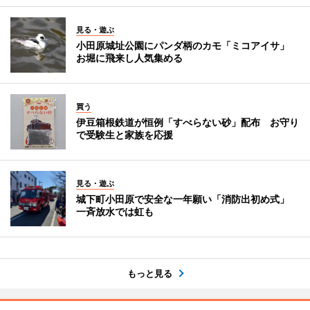
見る・遊ぶ
小田原城址公園にパンダ柄のカモ「ミコアイサ」
お堀に飛来し人気集める
買う
伊豆箱根鉄道が恒例「すべらない砂」配布 お守り
で受験生と家族を応援
見る・遊ぶ
城下町小田原で安全な一年願い「消防出初め式」
一斉放水では虹も
もっと見る