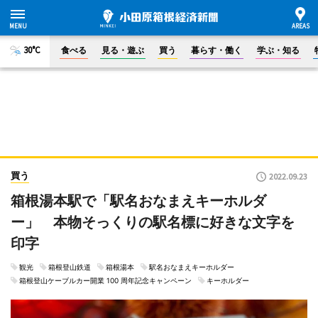
30°C
食べる
見る・遊ぶ
買う
暮らす・働く
学ぶ・知る
買う
2022.09.23
箱根湯本駅で「駅名おなまえキーホルダ
ー」 本物そっくりの駅名標に好きな文字を
印字
観光
箱根登山鉄道
箱根湯本
駅名おなまえキーホルダー
箱根登山ケーブルカー開業 100 周年記念キャンペーン
キーホルダー