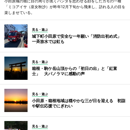
小田原城の堀に目の周りが黒くパンダを思わせる顔をしたカモの一種
「ミコアイサ（巫女秋沙）が昨年12月下旬から飛来し、訪れる人の目を
楽しませている。
見る・遊ぶ
城下町小田原で安全な一年願い「消防出初め式」
一斉放水では虹も
見る・遊ぶ
箱根・駒ケ岳山頂からの「初日の出」と「紅富
士」 大パノラマに感動の声
見る・遊ぶ
小田原・箱根地域は穏やかな三が日を迎える 初詣
や駅伝応援でにぎわい
見る・遊ぶ