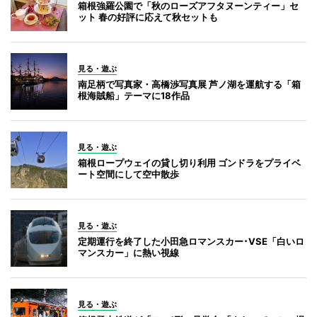
箱根強羅公園で「秋のローズアフタヌーンティー」セ
ット 春の好評に応えて秋セットも
見る・遊ぶ
南足柄で写真家・高橋渉写真展 芦ノ湖を運航する「箱
根海賊船」テーマに18作品
見る・遊ぶ
箱根ロープウェイの貸し切り利用 ゴンドラをプライベ
ート空間にして空中散歩
見る・遊ぶ
定期運行を終了した小田急ロマンスカー･VSE「白いロ
マンスカー」に熱い視線
見る・遊ぶ