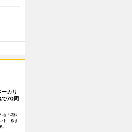
ベーカリ
で70周
の地「箱根
ント「桜ま
る。