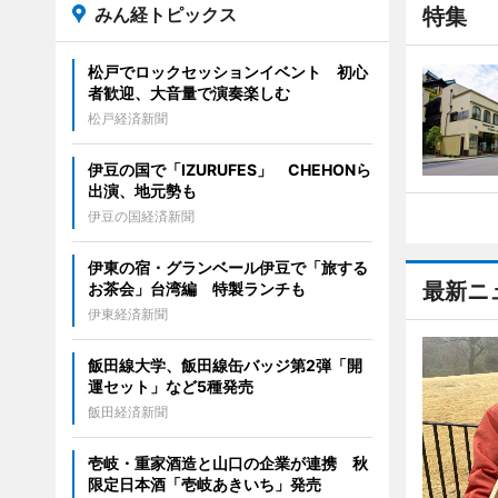
みん経トピックス
特集
松戸でロックセッションイベント 初心
者歓迎、大音量で演奏楽しむ
松戸経済新聞
伊豆の国で「IZURUFES」 CHEHONら
出演、地元勢も
伊豆の国経済新聞
伊東の宿・グランベール伊豆で「旅する
最新ニ
お茶会」台湾編 特製ランチも
伊東経済新聞
飯田線大学、飯田線缶バッジ第2弾「開
運セット」など5種発売
飯田経済新聞
壱岐・重家酒造と山口の企業が連携 秋
限定日本酒「壱岐あきいち」発売