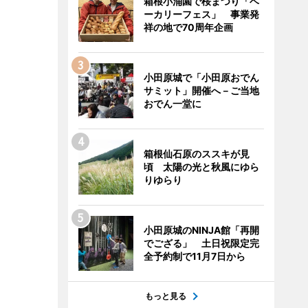
箱根小涌園で桜まつり「ベ
ーカリーフェス」 事業発
祥の地で70周年企画
小田原城で「小田原おでん
サミット」開催へ－ご当地
おでん一堂に
箱根仙石原のススキが見
頃 太陽の光と秋風にゆら
りゆらり
小田原城のNINJA館「再開
でござる」 土日祝限定完
全予約制で11月7日から
もっと見る