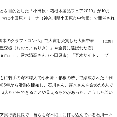
を目的とした「小田原・箱根木製品フェア2010」が10月
テーマに小田原アリーナ（神奈川県小田原市中曽根）で開催され
国木のクラフトコンペ」で大賞を受賞した大田中春
［広告］
豊森器（おおとよもりき）」や金賞に選ばれた石川
ａｍ』」、露木清高さん（小田原市）「寄木サイドテーブ
もに若手の寄木職人で小田原・箱根の若手で結成された「雑
005年から活動を開始し、石川さん、露木さんを含めた6人で
く6人だからできることや見えるものがあった。こうした若い
ア実行委員長で、自らも寄木細工に打ち込んでいる石川一郎