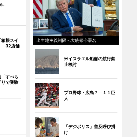
る。
「箱根スイ
出生地主義制限へ大統領令署名
 32店舗
米イスラエル船舶の航行禁
止検討
例「すべら
守りで受験
プロ野球・広島７―１１巨
人
「デジポリス」普及呼び掛
け