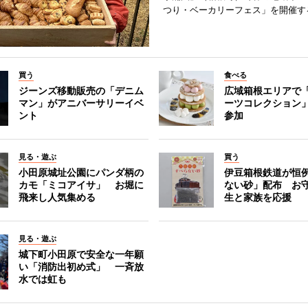
つり・ベーカリーフェス」を開催す
買う
食べる
ジーンズ移動販売の「デニム
広域箱根エリアで
マン」がアニバーサリーイベ
ーツコレクション」
ント
参加
見る・遊ぶ
買う
小田原城址公園にパンダ柄の
伊豆箱根鉄道が恒
カモ「ミコアイサ」 お堀に
ない砂」配布 お
飛来し人気集める
生と家族を応援
見る・遊ぶ
城下町小田原で安全な一年願
い「消防出初め式」 一斉放
水では虹も