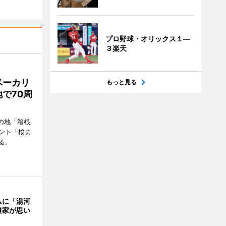
プロ野球・オリックス１―
３楽天
ベーカリ
もっと見る
で70周
の地「箱根
ント「桜ま
る。
ムに「湯河
農家が思い