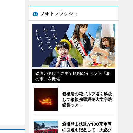
フォトフラッシュ
鈴廣かまぼこの里で恒例のイベント「夏
の市」を開催
箱根湯の花ゴルフ場を解放
して箱根強羅温泉大文字焼
鑑賞ツアー
箱根登山鉄道が100形車両
の引退を記念して「天然ク