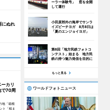
ーラー体験号」 窓を全開
して運行
小田原郊外の海岸でサンラ
雨にぬれ
イズビーチヨガ 8月8日は
「夏のエンジョイヨガ」
第6回「地方民鉄フォトコ
ンテスト」始まる 地方民
鉄の持つ魅力発信を目的に
もっと見る
ベーカリ
ワールドフォトニュース
で70周
の地「箱根
ント「桜ま