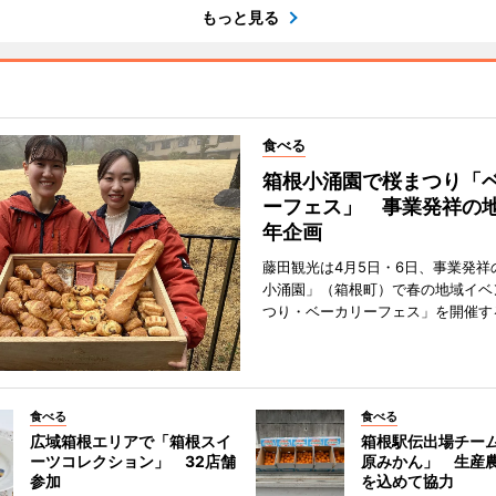
もっと見る
食べる
箱根小涌園で桜まつり「
ーフェス」 事業発祥の地
年企画
藤田観光は4月5日・6日、事業発祥
小涌園」（箱根町）で春の地域イベ
つり・ベーカリーフェス」を開催す
食べる
食べる
広域箱根エリアで「箱根スイ
箱根駅伝出場チー
ーツコレクション」 32店舗
原みかん」 生産
参加
を込めて協力