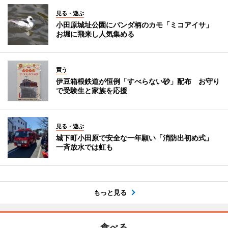
見る・遊ぶ
小田原城址公園にパンダ柄のカモ「ミコアイサ」
お堀に飛来し人気集める
買う
伊豆箱根鉄道が恒例「すべらない砂」配布 お守り
で受験生と家族を応援
見る・遊ぶ
城下町小田原で安全な一年願い「消防出初め式」
一斉放水では虹も
もっと見る
食べる