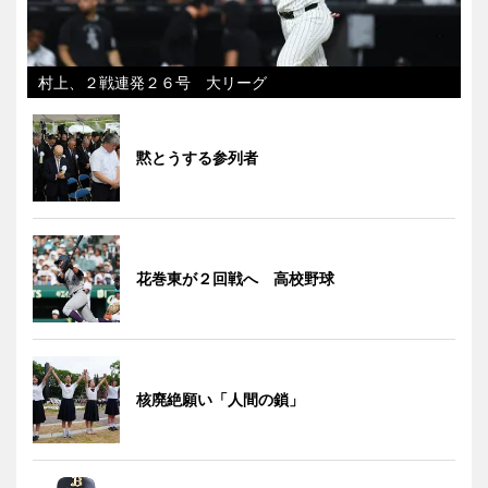
村上、２戦連発２６号 大リーグ
黙とうする参列者
花巻東が２回戦へ 高校野球
核廃絶願い「人間の鎖」