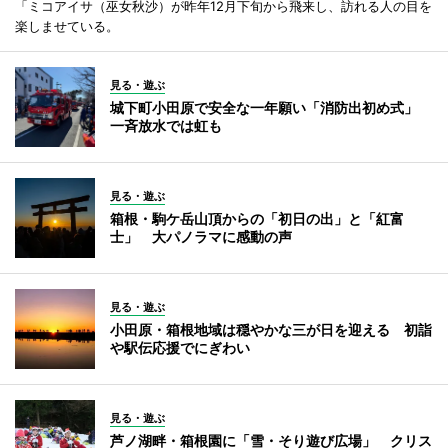
「ミコアイサ（巫女秋沙）が昨年12月下旬から飛来し、訪れる人の目を
楽しませている。
見る・遊ぶ
城下町小田原で安全な一年願い「消防出初め式」
一斉放水では虹も
見る・遊ぶ
箱根・駒ケ岳山頂からの「初日の出」と「紅富
士」 大パノラマに感動の声
見る・遊ぶ
小田原・箱根地域は穏やかな三が日を迎える 初詣
や駅伝応援でにぎわい
見る・遊ぶ
芦ノ湖畔・箱根園に「雪・そり遊び広場」 クリス