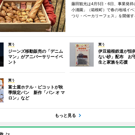
藤田観光は4月5日・6日、事業発祥
小涌園」（箱根町）で春の地域イベ
つり・ベーカリーフェス」を開催す
買う
買う
ジーンズ移動販売の「デニム
伊豆箱根鉄道が恒
マン」がアニバーサリーイベ
ない砂」配布 お
ント
生と家族を応援
買う
富士屋ホテル・ピコットが秋
季限定パン 新作「パン オ マ
ロン」など
もっと見る