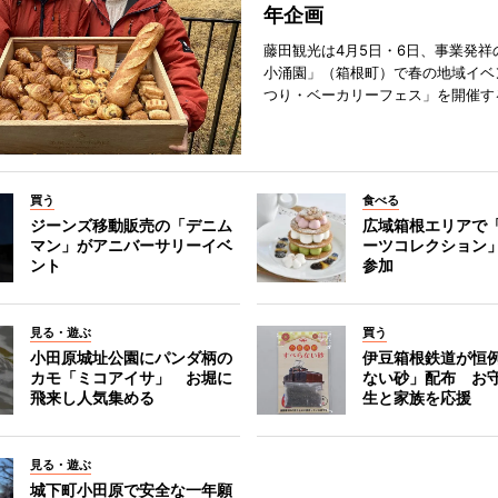
年企画
藤田観光は4月5日・6日、事業発祥
小涌園」（箱根町）で春の地域イベ
つり・ベーカリーフェス」を開催す
買う
食べる
ジーンズ移動販売の「デニム
広域箱根エリアで
マン」がアニバーサリーイベ
ーツコレクション」
ント
参加
見る・遊ぶ
買う
小田原城址公園にパンダ柄の
伊豆箱根鉄道が恒
カモ「ミコアイサ」 お堀に
ない砂」配布 お
飛来し人気集める
生と家族を応援
見る・遊ぶ
城下町小田原で安全な一年願