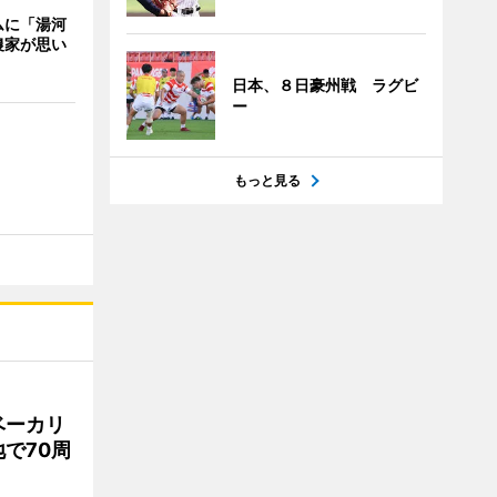
ムに「湯河
農家が思い
日本、８日豪州戦 ラグビ
ー
もっと見る
ベーカリ
で70周