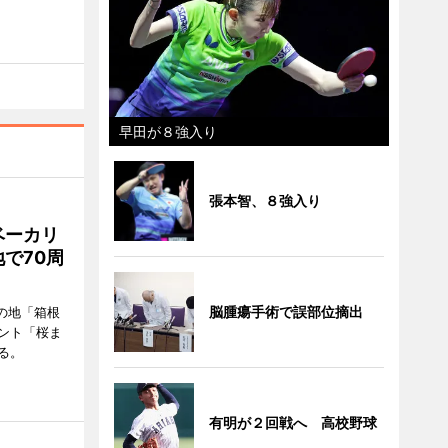
早田が８強入り
張本智、８強入り
ベーカリ
で70周
脳腫瘍手術で誤部位摘出
の地「箱根
ント「桜ま
る。
有明が２回戦へ 高校野球