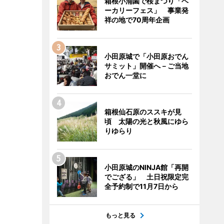
箱根小涌園で桜まつり「ベ
ーカリーフェス」 事業発
祥の地で70周年企画
小田原城で「小田原おでん
サミット」開催へ－ご当地
おでん一堂に
箱根仙石原のススキが見
頃 太陽の光と秋風にゆら
りゆらり
小田原城のNINJA館「再開
でござる」 土日祝限定完
全予約制で11月7日から
もっと見る