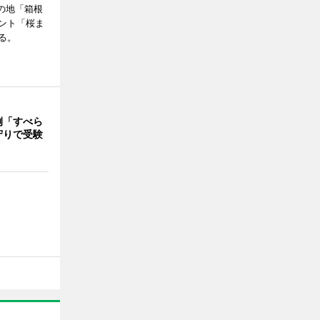
の地「箱根
ント「桜ま
る。
例「すべら
守りで受験