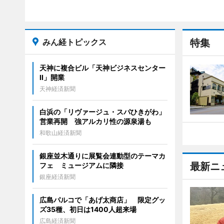
みん経トピックス
特集
天神に複合ビル「天神ビジネスセンター
II」開業
天神経済新聞
白浜の「リヴァージュ・スパひきがわ」
営業再開 強アルカリ性の源泉湯も
和歌山経済新聞
銀座並木通りに展覧会連動型のテーマカ
最新ニ
フェ ミュージアムに隣接
銀座経済新聞
広島パルコで「あげ太商店」 限定グッ
ズ35種、初日は1400人超来場
広島経済新聞