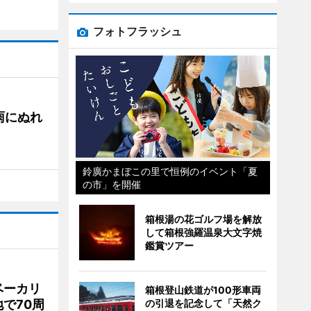
フォトフラッシュ
雨にぬれ
鈴廣かまぼこの里で恒例のイベント「夏
の市」を開催
箱根湯の花ゴルフ場を解放
して箱根強羅温泉大文字焼
鑑賞ツアー
ベーカリ
箱根登山鉄道が100形車両
で70周
の引退を記念して「天然ク