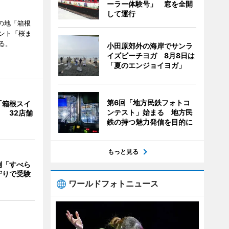
ーラー体験号」 窓を全開
して運行
の地「箱根
ント「桜ま
る。
小田原郊外の海岸でサンラ
イズビーチヨガ 8月8日は
「夏のエンジョイヨガ」
第6回「地方民鉄フォトコ
「箱根スイ
ンテスト」始まる 地方民
 32店舗
鉄の持つ魅力発信を目的に
もっと見る
例「すべら
守りで受験
ワールドフォトニュース