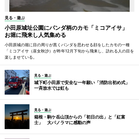
見る・遊ぶ
小田原城址公園にパンダ柄のカモ「ミコアイサ」
お堀に飛来し人気集める
小田原城の堀に目の周りが黒くパンダを思わせる顔をしたカモの一種
「ミコアイサ（巫女秋沙）が昨年12月下旬から飛来し、訪れる人の目を
楽しませている。
見る・遊ぶ
城下町小田原で安全な一年願い「消防出初め式」
一斉放水では虹も
見る・遊ぶ
箱根・駒ケ岳山頂からの「初日の出」と「紅富
士」 大パノラマに感動の声