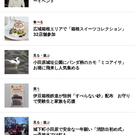
ーイベント
食べる
広域箱根エリアで「箱根スイーツコレクション」
32店舗参加
見る・遊ぶ
小田原城址公園にパンダ柄のカモ「ミコアイサ」
お堀に飛来し人気集める
買う
伊豆箱根鉄道が恒例「すべらない砂」配布 お守り
で受験生と家族を応援
見る・遊ぶ
城下町小田原で安全な一年願い「消防出初め式」
一斉放水では虹も