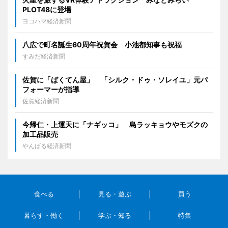
PLOT48に登場
ヨコハマ経済新聞
八広で町名誕生60周年祝賀会 小池都知事も祝福
すみだ経済新聞
佐賀に「ばくてん屋」 「シルク・ドゥ・ソレイユ」元パ
フォーマーが指導
佐賀経済新聞
今帰仁・上運天に「ナギッコ」 島ラッキョウやモズクの
加工品販売
やんばる経済新聞
食べる
見る・遊ぶ
買う
暮らす・働く
学ぶ・知る
特集