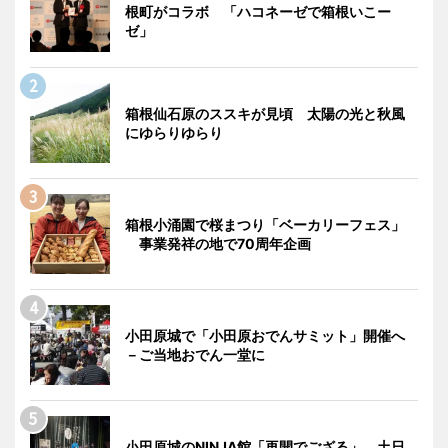
根町がコラボ 「ハコネーゼで箱根いこー
ゼ」
箱根仙石原のススキが見頃 太陽の光と秋風
にゆらりゆらり
箱根小涌園で桜まつり「ベーカリーフェス」
事業発祥の地で70周年企画
小田原城で「小田原おでんサミット」開催へ
－ご当地おでん一堂に
小田原城のNINJA館「再開でござる」 土日