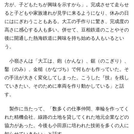
方が、子どもたちが興味を示すから」。完成させて走らせ
ると子どもや家族連れが見学に来るようになり、休みの日
にはにぎわうこともある。大工の手作りに驚き、完成度の
高さに感心する人も多い。併せて、豆相鉄道のことやその
後に開通した熱海鉄道に興味を持ち始める人もいるとい
う。
小嶺さんは「大工は、鉋（かんな）、鋸（のこぎり）、
鑿（のみ）、金槌（かなづち）で何もかも作っていた。そ
の手法が大きく変化してしまった。こうした『技』を残し
ていきたい。そのために車両を作り動かしている」と話
す。
製作に当たって、「数多くの仕事仲間、車輪を作ってく
れた精機会社、線路の土地を貸してくれた地元企業などの
協力があった。今後も小田原に培われた技術を多くの人に
知らせていきたい」と話す。