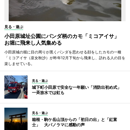
見る・遊ぶ
小田原城址公園にパンダ柄のカモ「ミコアイサ」
お堀に飛来し人気集める
小田原城の堀に目の周りが黒くパンダを思わせる顔をしたカモの一種
「ミコアイサ（巫女秋沙）が昨年12月下旬から飛来し、訪れる人の目を
楽しませている。
見る・遊ぶ
城下町小田原で安全な一年願い「消防出初め式」
一斉放水では虹も
見る・遊ぶ
箱根・駒ケ岳山頂からの「初日の出」と「紅富
士」 大パノラマに感動の声