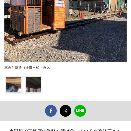
車両と線路（撮影＝松下善彦）
小田原で工務店の業務を請け負っている小嶺祐三さん