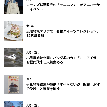
ジーンズ移動販売の「デニムマン」がアニバーサリ
ーイベント
食べる
広域箱根エリアで「箱根スイーツコレクション」
32店舗参加
見る・遊ぶ
小田原城址公園にパンダ柄のカモ「ミコアイサ」
お堀に飛来し人気集める
買う
伊豆箱根鉄道が恒例「すべらない砂」配布 お守り
で受験生と家族を応援
見る・遊ぶ