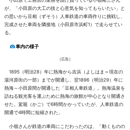
が、「小田原の大工の技と心意気を知ってもらいたい」と
の思いから豆相（ずそう）人車鉄道の車両作りに挑戦し、
完成させた車両を隣接地（小田原市浜町1）で走らせてい
る。
車内の様子
［広告］
1895（明治28）年に熱海から吉浜（よしはま＝現在の
湯河原街の一部）までが開通し、翌1896（明治29）年に
熱海～小田原間が開通した「豆相人車鉄道」。熱海温泉を
訪ねる観光客を運ぶために熱海の旅館が中心となり開通さ
せた。駕籠（かご）で6時間かかっていたが、人車鉄道の
開通で4時間に短縮された。
小嶺さんが鉄道の車両にこだわったのは、「動くものの